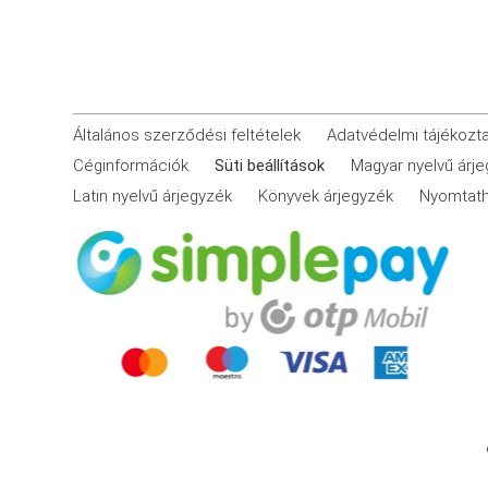
Általános szerződési feltételek
Adatvédelmi tájékozt
Céginformációk
Süti beállítások
Magyar nyelvű árj
Latin nyelvű árjegyzék
Könyvek árjegyzék
Nyomtath