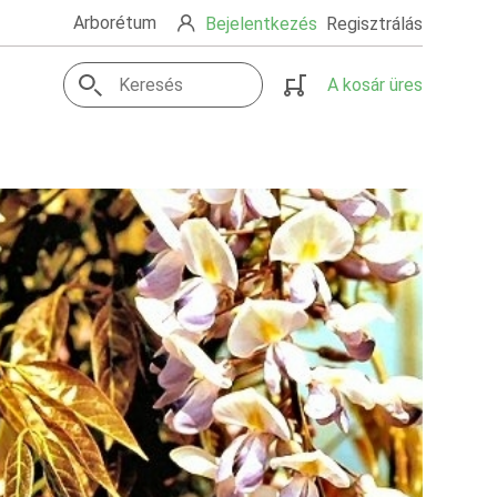
Arborétum
Bejelentkezés
Regisztrálás
A kosár üres