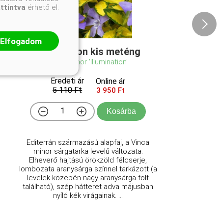
attintva
érhető el.
Elfogadom
Illumination kis meténg
Vinca minor 'Illumination'
Eredeti ár
Online ár
5 110 Ft
3 950 Ft
Kosárba
Editerrán származású alapfaj, a Vinca
minor sárgatarka levelű változata.
Elheverő hajtású örökzöld félcserje,
lombozata aranysárga színnel tarkázott (a
levelek közepén nagy aranysárga folt
található), szép hátteret adva májusban
nyíló kék virágainak. ...