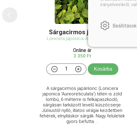
irányelveinkről, 
Beállítások
Sárgacirmos japán lonc
Lonicera japonica 'Aureoreticulata'
Online ár
3 350 Ft
Kosárba
A sárgacirmos japánlonc (Lonicera
japonica 'Aureoreticulata') télen is zöld
lombú, 6 méterre is felkapaszkodó,
sárgásan tarkázott levelű kúszócserje.
Júniustól nyíló, illatos virágai kezdetben
fehérek, elnyíláskor sárgák. Nagy felületek
gyors befutta ...