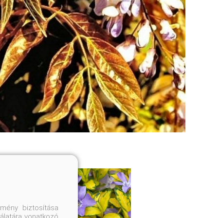
mény biztosítása
nálatára vonatkozó