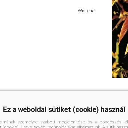
Wisteria
Ez a weboldal sütiket (cookie) használ
talmának személyre szabott megjelenítése és a böngészési él
 (cookie), illetve egyéb technológiákat alkalmazunk. A sütik hasz