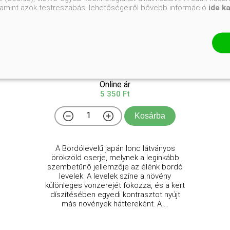
valamint azok testreszabási lehetőségeiről bővebb információ
ide k
Bordólevelű japán lonc
Lonicera japonica 'Purpurea'
Online ár
5 350 Ft
Kosárba
A Bordólevelű japán lonc látványos
örökzöld cserje, melynek a leginkább
szembetűnő jellemzője az élénk bordó
levelek. A levelek színe a növény
különleges vonzerejét fokozza, és a kert
díszítésében egyedi kontrasztot nyújt
más növények háttereként. A ...