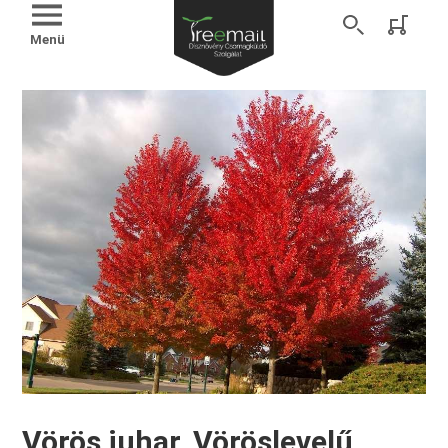
Menü
Vörös juhar, Vöröslevelű