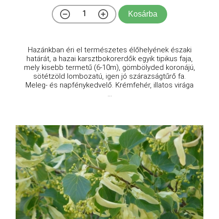
Kosárba
Hazánkban éri el természetes élőhelyének északi
határát, a hazai karsztbokorerdők egyik tipikus faja,
mely kisebb termetű (6-10m), gömbölyded koronájú,
sötétzöld lombozatú, igen jó szárazságtűrő fa.
Meleg- és napfénykedvelő. Krémfehér, illatos virága
...