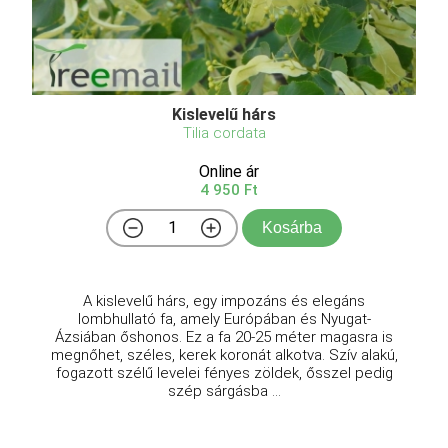
Kislevelű hárs
Tilia cordata
Online ár
4 950 Ft
Kosárba
A kislevelű hárs, egy impozáns és elegáns
lombhullató fa, amely Európában és Nyugat-
Ázsiában őshonos. Ez a fa 20-25 méter magasra is
megnőhet, széles, kerek koronát alkotva. Szív alakú,
fogazott szélű levelei fényes zöldek, ősszel pedig
szép sárgásba ...