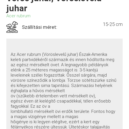
juhar
Acer rubrum
15-25 cm
Szállítási méret:
Az Acer rubrum (Vöröslevelű juhar) Észak-Amerika
keleti partvidékéről származik és innen hódította meg
az egész mérsékelt övet. A legnagyobb példányok
elérik a 25 méteres magasságot is. 3-5 karéjú
leveleinek szélei fogazottak. Ősszel sárgára, majd
vörösre színeződik a lombja. Törzse sötétszürke színű
és kifejezetten sima tapintású. Származási helyének
éghajlata a hűvös mérsékelt
öv (szűkebb értelemben vett mérsékelt öv),
egész éven át kielégítő csapadékkal, télen erősebb
fagyokkal. Ez az öv a
lombhullató mérsékelt övi erdők területe. Fontos hogy
a magas vízigénye mellett a magas
hőigénye is ki legyen elégítve, ezért a kert egy
félárnyékos részére ültessük. Ültetéskor talajjavítás