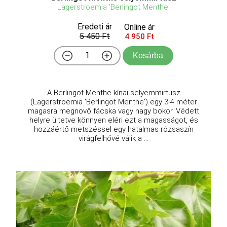
Lagerstroemia 'Berlingot Menthe'
Eredeti ár
Online ár
5 450 Ft
4 950 Ft
Kosárba
A Berlingot Menthe kínai selyemmirtusz
(Lagerstroemia 'Berlingot Menthe') egy 3-4 méter
magasra megnövő fácska vagy nagy bokor. Védett
helyre ültetve könnyen eléri ezt a magasságot, és
hozzáértő metszéssel egy hatalmas rózsaszín
virágfelhővé válik a ...