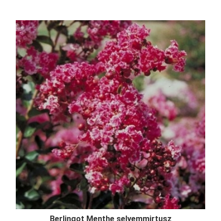
Berlingot Menthe selyemmirtusz