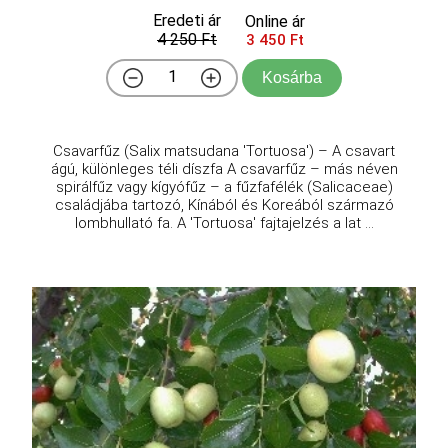
Eredeti ár
Online ár
4 250 Ft
3 450 Ft
Kosárba
Csavarfűz (Salix matsudana 'Tortuosa') – A csavart
ágú, különleges téli díszfa A csavarfűz – más néven
spirálfűz vagy kígyófűz – a fűzfafélék (Salicaceae)
családjába tartozó, Kínából és Koreából származó
lombhullató fa. A 'Tortuosa' fajtajelzés a lat ...