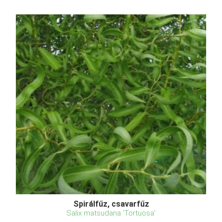
Spirálfűz, csavarfűz
Salix matsudana 'Tortuosa'