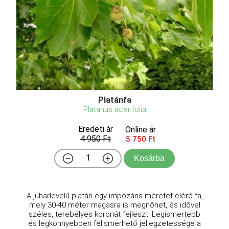
Platánfa
Platanus acerifolia
Eredeti ár
Online ár
4 950 Ft
5 750 Ft
Kosárba
A juharlevelű platán egy impozáns méretet elérő fa,
mely 30-40 méter magasra is megnőhet, és idővel
széles, terebélyes koronát fejleszt. Legismertebb
és legkönnyebben felismerhető jellegzetessége a