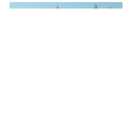
Oszlopos gyertyán
Carpinus betulus 'Fastigiata'
Eredeti ár
Online ár
11 900 Ft
9 900 Ft
Kosárba