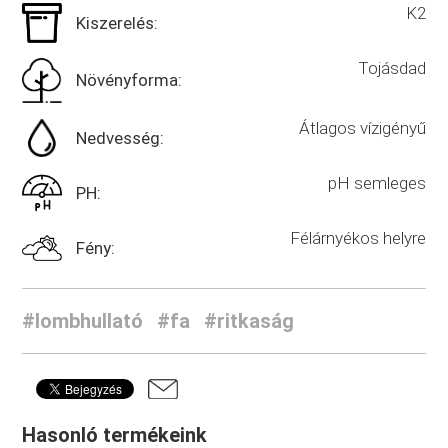
K2
Kiszerelés:
Tojásdad
Növényforma:
Átlagos vízigényű
Nedvesség:
pH semleges
PH:
Félárnyékos helyre
Fény:
#lombhullató
#fa
#ritkaság
Hasonló termékeink