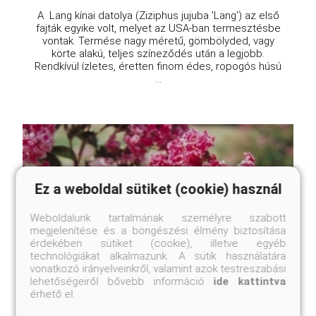
A Lang kínai datolya (Ziziphus jujuba 'Lang') az első
fajták egyike volt, melyet az USA-ban termesztésbe
vontak. Termése nagy méretű, gömbölyded, vagy
körte alakú, teljes színeződés után a legjobb.
Rendkívül ízletes, éretten finom édes, ropogós húsú
...
Ez a weboldal sütiket (cookie) használ
Weboldalunk tartalmának személyre szabott
megjelenítése és a böngészési élmény biztosítása
érdekében sütiket (cookie), illetve egyéb
technológiákat alkalmazunk. A sütik használatára
vonatkozó irányelveinkről, valamint azok testreszabási
lehetőségeiről bővebb információ
ide kattintva
érhető el.