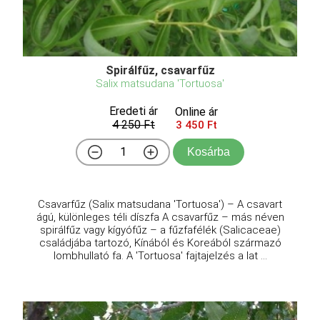
Spirálfűz, csavarfűz
Salix matsudana 'Tortuosa'
Eredeti ár
Online ár
4 250 Ft
3 450 Ft
Kosárba
Csavarfűz (Salix matsudana 'Tortuosa') – A csavart
ágú, különleges téli díszfa A csavarfűz – más néven
spirálfűz vagy kígyófűz – a fűzfafélék (Salicaceae)
családjába tartozó, Kínából és Koreából származó
lombhullató fa. A 'Tortuosa' fajtajelzés a lat ...