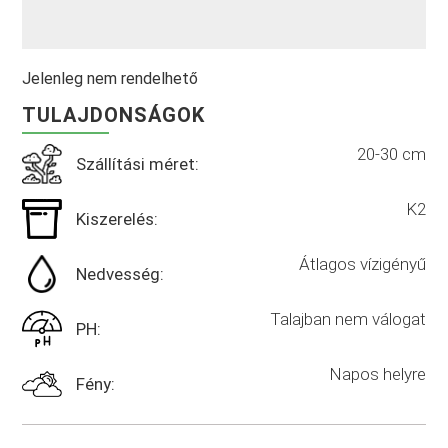
Jelenleg nem rendelhető
TULAJDONSÁGOK
20-30 cm
Szállítási méret:
K2
Kiszerelés:
Átlagos vízigényű
Nedvesség:
Talajban nem válogat
PH:
Napos helyre
Fény: