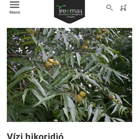
Menü
Vízi hikoridió