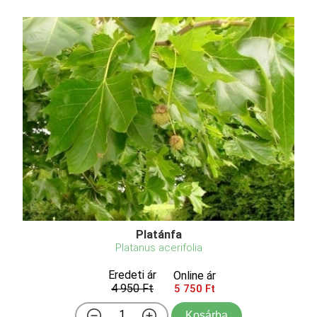
Platánfa
Platanus acerifolia
Eredeti ár
Online ár
4 950 Ft
5 750 Ft
Kosárba