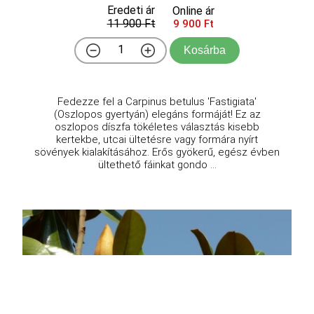
Eredeti ár
Online ár
11 900 Ft
9 900 Ft
Kosárba
Fedezze fel a Carpinus betulus 'Fastigiata'
(Oszlopos gyertyán) elegáns formáját! Ez az
oszlopos díszfa tökéletes választás kisebb
kertekbe, utcai ültetésre vagy formára nyírt
sövények kialakításához. Erős gyökerű, egész évben
ültethető fáinkat gondo ...