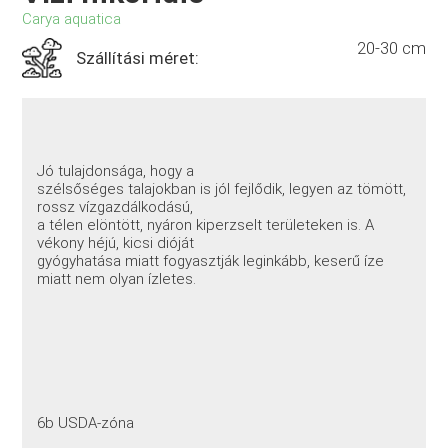
Carya aquatica
20-30 cm
Szállítási méret:
Jó tulajdonsága, hogy a
szélsőséges talajokban is jól fejlődik, legyen az tömött,
rossz vízgazdálkodású,
a télen elöntött, nyáron kiperzselt területeken is. A
vékony héjú, kicsi dióját
gyógyhatása miatt fogyasztják leginkább, keserű íze
miatt nem olyan ízletes.
6b USDA-zóna