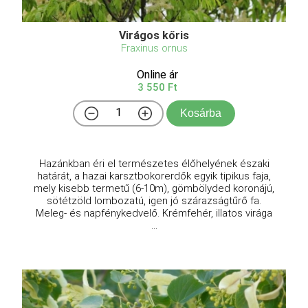
Virágos kőris
Fraxinus ornus
Online ár
3 550 Ft
Kosárba
Hazánkban éri el természetes élőhelyének északi
határát, a hazai karsztbokorerdők egyik tipikus faja,
mely kisebb termetű (6-10m), gömbölyded koronájú,
sötétzöld lombozatú, igen jó szárazságtűrő fa.
Meleg- és napfénykedvelő. Krémfehér, illatos virága
...