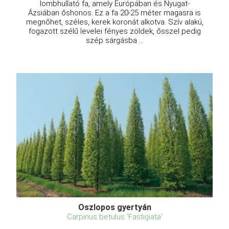
lombhullató fa, amely Európában és Nyugat-
Ázsiában őshonos. Ez a fa 20-25 méter magasra is
megnőhet, széles, kerek koronát alkotva. Szív alakú,
fogazott szélű levelei fényes zöldek, ősszel pedig
szép sárgásba ...
Oszlopos gyertyán
Carpinus betulus 'Fastigiata'