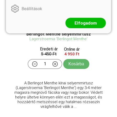
Beállítások
Elfogadom
Berlingot Menthe selyemmirtusz
Lagerstroemia 'Berlingot Menthe'
Eredeti ár
Online ár
5 450 Ft
4 950 Ft
Kosárba
A Berlingot Menthe kínai selyemmirtusz
(Lagerstroemia 'Berlingot Menthe') egy 3-4 méter
magasra megnövő fácska vagy nagy bokor. Védett
helyre ültetve könnyen eléri ezt a magasságot, és
hozzáértő metszéssel egy hatalmas rózsaszín
virágfelhővé válik a ...