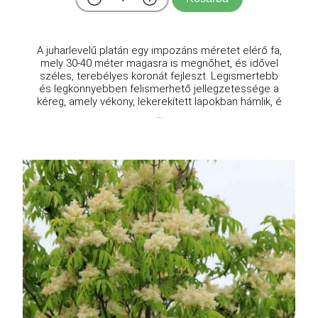
A juharlevelű platán egy impozáns méretet elérő fa,
mely 30-40 méter magasra is megnőhet, és idővel
széles, terebélyes koronát fejleszt. Legismertebb
és legkönnyebben felismerhető jellegzetessége a
kéreg, amely vékony, lekerekített lapokban hámlik, é
...