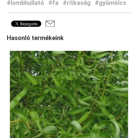
#lombhullató
#fa
#ritkaság
#gyümölcs
Hasonló termékeink