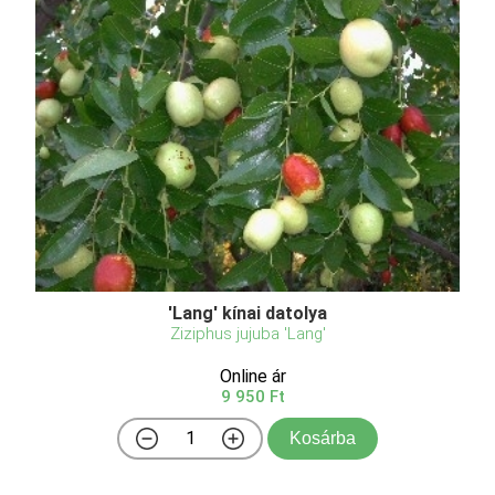
'Lang' kínai datolya
Ziziphus jujuba 'Lang'
Online ár
9 950 Ft
Kosárba