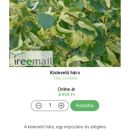
Kislevelű hárs
Tilia cordata
Online ár
4 950 Ft
Kosárba
A kislevelű hárs, egy impozáns és elegáns