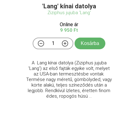
'Lang' kínai datolya
Ziziphus jujuba 'Lang'
Online ár
9 950 Ft
Kosárba
A Lang kínai datolya (Ziziphus jujuba
'Lang') az első fajták egyike volt, melyet
az USA-ban termesztésbe vontak.
Termése nagy méretű, gömbölyded, vagy
körte alakú, teljes színeződés után a
legjobb. Rendkívül ízletes, éretten finom
édes, ropogós húsú ...