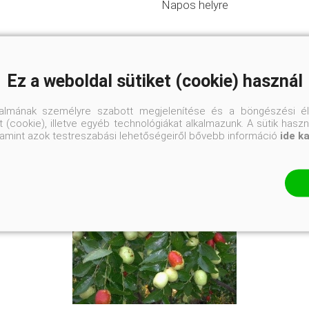
Napos helyre
Ez a weboldal sütiket (cookie) használ
talmának személyre szabott megjelenítése és a böngészési él
 (cookie), illetve egyéb technológiákat alkalmazunk. A sütik hasz
valamint azok testreszabási lehetőségeiről bővebb információ
ide k