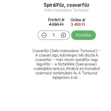
Spirálfűz, csavarfűz
Salix matsudana 'Tortuosa'
Eredeti ár
Online ár
4 250 Ft
3 450 Ft
Kosárba
Csavarfűz (Salix matsudana 'Tortuosa') –
A csavart ágú, különleges téli díszfa A
csavarfűz – más néven spirálfűz vagy
kígyófűz – a fűzfafélék (Salicaceae)
családjába tartozó, Kínából és Koreából
származó lombhullató fa. A 'Tortuosa'
fajtajelzés a lat ...