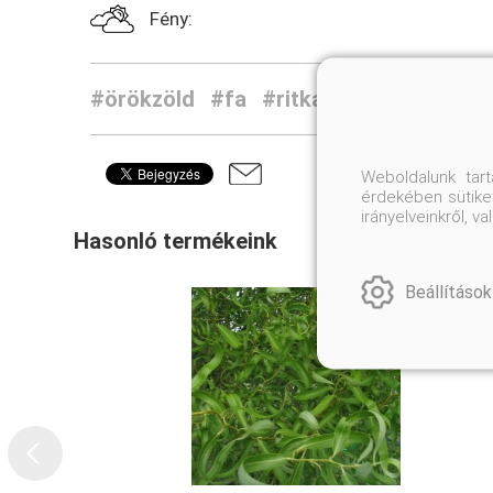
Fény:
#örökzöld
#fa
#ritkaság
#virág
Weboldalunk tar
érdekében sütiket
irányelveinkről, 
Hasonló termékeink
Beállítások