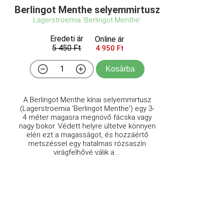
Berlingot Menthe selyemmirtusz
Lagerstroemia 'Berlingot Menthe'
Eredeti ár
Online ár
5 450 Ft
4 950 Ft
Kosárba
A Berlingot Menthe kínai selyemmirtusz
(Lagerstroemia 'Berlingot Menthe') egy 3-
4 méter magasra megnövő fácska vagy
nagy bokor. Védett helyre ültetve könnyen
eléri ezt a magasságot, és hozzáértő
metszéssel egy hatalmas rózsaszín
virágfelhővé válik a ...