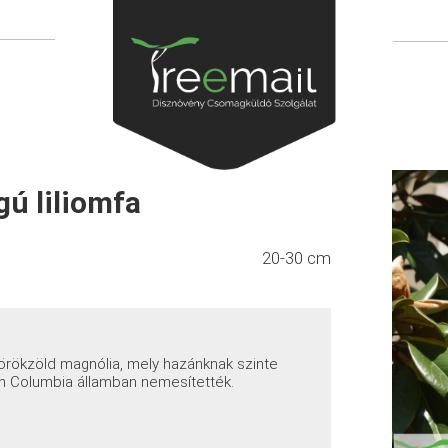
gú liliomfa
20-30 cm
 örökzöld magnólia, mely hazánknak szinte
ish Columbia államban nemesítették.