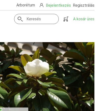
Arborétum
Bejelentkezés
Regisztrálás
A kosár üres