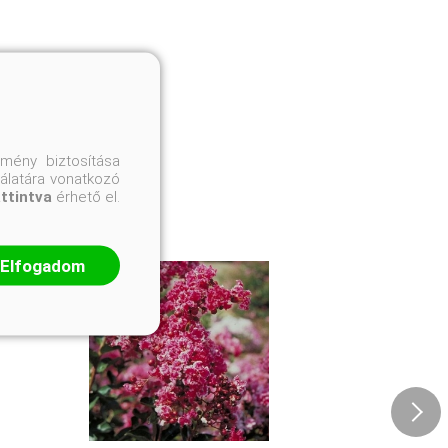
mény biztosítása
nálatára vonatkozó
attintva
érhető el.
Elfogadom