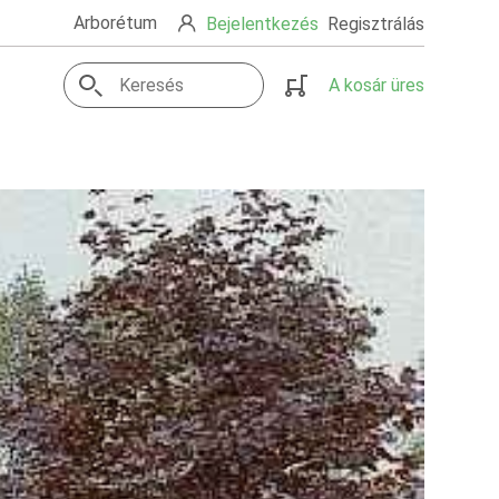
Arborétum
Bejelentkezés
Regisztrálás
A kosár üres