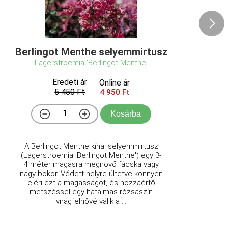
Berlingot Menthe selyemmirtusz
Lagerstroemia 'Berlingot Menthe'
Eredeti ár
Online ár
5 450 Ft
4 950 Ft
Kosárba
A Berlingot Menthe kínai selyemmirtusz
(Lagerstroemia 'Berlingot Menthe') egy 3-
4 méter magasra megnövő fácska vagy
nagy bokor. Védett helyre ültetve könnyen
eléri ezt a magasságot, és hozzáértő
metszéssel egy hatalmas rózsaszín
virágfelhővé válik a ...