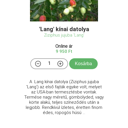
'Lang' kínai datolya
Ziziphus jujuba 'Lang'
Online ár
9 950 Ft
Kosárba
A Lang kínai datolya (Ziziphus jujuba
'Lang') az első fajták egyike volt, melyet
az USA-ban termesztésbe vontak.
Termése nagy méretű, gömbölyded, vagy
körte alakú, teljes színeződés után a
legjobb. Rendkívül ízletes, éretten finom
édes, ropogós húsú ...