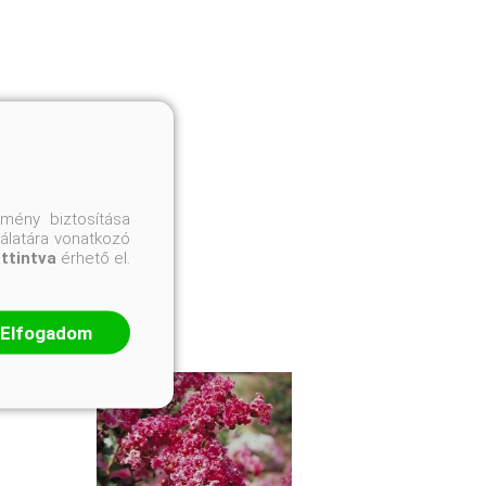
mény biztosítása
nálatára vonatkozó
attintva
érhető el.
Elfogadom