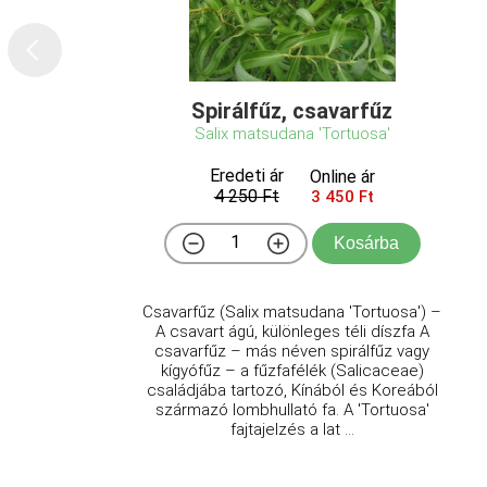
Spirálfűz, csavarfűz
Salix matsudana 'Tortuosa'
Eredeti ár
Online ár
4 250 Ft
3 450 Ft
Kosárba
Csavarfűz (Salix matsudana 'Tortuosa') –
A csavart ágú, különleges téli díszfa A
csavarfűz – más néven spirálfűz vagy
kígyófűz – a fűzfafélék (Salicaceae)
családjába tartozó, Kínából és Koreából
származó lombhullató fa. A 'Tortuosa'
fajtajelzés a lat ...