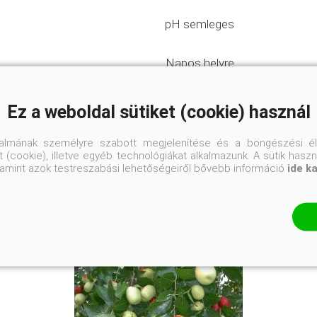
pH semleges
Napos helyre
Ez a weboldal sütiket (cookie) használ
talmának személyre szabott megjelenítése és a böngészési él
 (cookie), illetve egyéb technológiákat alkalmazunk. A sütik hasz
valamint azok testreszabási lehetőségeiről bővebb információ
ide k