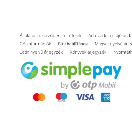
Általános szerződési feltételek
Adatvédelmi tájékozt
Céginformációk
Süti beállítások
Magyar nyelvű árj
Latin nyelvű árjegyzék
Könyvek árjegyzék
Nyomtath