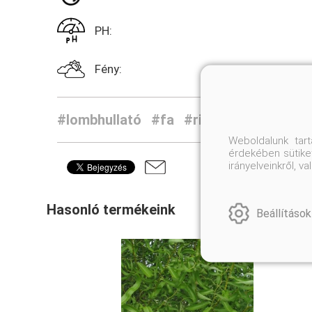
PH:
Fény:
#lombhullató
#fa
#ritkaság
Weboldalunk tar
érdekében sütiket
irányelveinkről, 
Hasonló termékeink
Beállítások