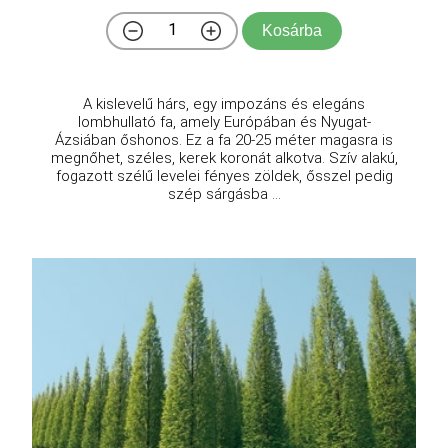
Kosárba
A kislevelű hárs, egy impozáns és elegáns
lombhullató fa, amely Európában és Nyugat-
Ázsiában őshonos. Ez a fa 20-25 méter magasra is
megnőhet, széles, kerek koronát alkotva. Szív alakú,
fogazott szélű levelei fényes zöldek, ősszel pedig
szép sárgásba ...