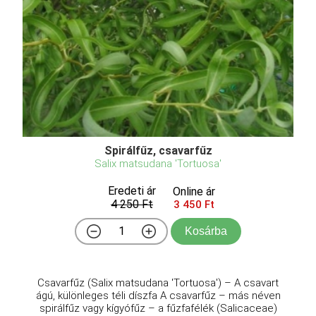
Spirálfűz, csavarfűz
Salix matsudana 'Tortuosa'
Eredeti ár
Online ár
4 250 Ft
3 450 Ft
Kosárba
Csavarfűz (Salix matsudana 'Tortuosa') – A csavart
ágú, különleges téli díszfa A csavarfűz – más néven
spirálfűz vagy kígyófűz – a fűzfafélék (Salicaceae)