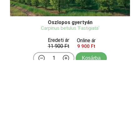
Oszlopos gyertyán
Carpinus betulus 'Fastigiata'
Eredeti ár
Online ár
11 900 Ft
9 900 Ft
Kosárba
Fedezze fel a Carpinus betulus 'Fastigiata'
(Oszlopos gyertyán) elegáns formáját! Ez az
oszlopos díszfa tökéletes választás kisebb
kertekbe, utcai ültetésre vagy formára nyírt
sövények kialakításához. Erős gyökerű, egész évben
ültethető fáinkat gondo ...