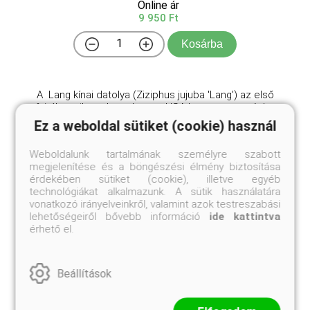
Online ár
9 950 Ft
Kosárba
A Lang kínai datolya (Ziziphus jujuba 'Lang') az első
fajták egyike volt, melyet az USA-ban termesztésbe
vontak. Termése nagy méretű, gömbölyded, vagy
Ez a weboldal sütiket (cookie) használ
körte alakú, teljes színeződés után a legjobb.
Rendkívül ízletes, éretten finom édes, ropogós húsú
Weboldalunk tartalmának személyre szabott
...
megjelenítése és a böngészési élmény biztosítása
érdekében sütiket (cookie), illetve egyéb
technológiákat alkalmazunk. A sütik használatára
vonatkozó irányelveinkről, valamint azok testreszabási
lehetőségeiről bővebb információ
ide kattintva
érhető el.
Beállítások