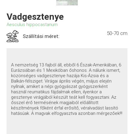
Vadgesztenye
Aesculus hippocastanum
50-70 cm
Szállítási méret:
A nemzetség 13 fajból áll, ebből 6 Észak-Amerikában, 6
Eurázsiában és 1 Mexikóban őshonos. A nálunk ismert,
közönséges vadgesztenye hazája Kis-Ázsia és a
Balkán-félsziget. Virágai április végén, május elején
nyílnak, amiket a népi gyógyászat gyógyszerként
használ reumatikus fájdalmak ellen, ilyenkor a
gesztenye virágjából készült teát kell fogyasztani. Az
ősszel érő termésének magjaiból előállított
készítmények főként érfal erősítő, véralvadást lassító
hatásúak. A magvak elfogyasztva azonban mérgezőek!!!