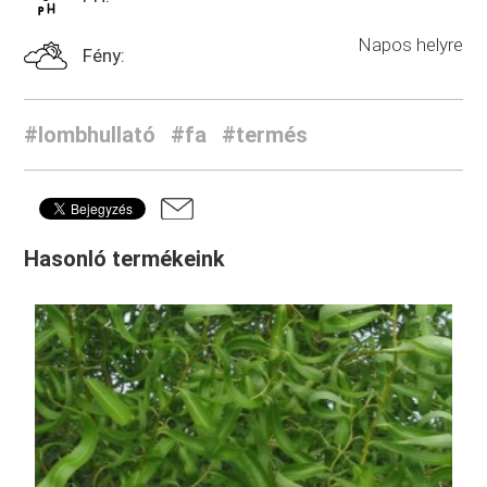
Napos helyre
Fény:
#lombhullató
#fa
#termés
Hasonló termékeink