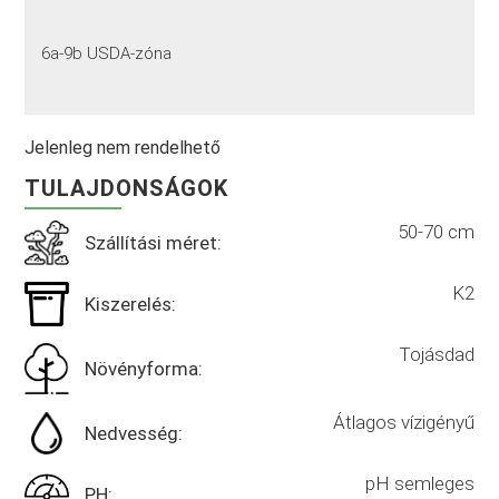
6a-9b USDA-zóna
Jelenleg nem rendelhető
TULAJDONSÁGOK
50-70 cm
Szállítási méret:
K2
Kiszerelés:
Tojásdad
Növényforma:
Átlagos vízigényű
Nedvesség:
pH semleges
PH: