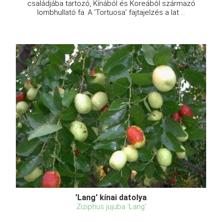
családjába tartozó, Kínából és Koreából származó
lombhullató fa. A 'Tortuosa' fajtajelzés a lat ...
'Lang' kínai datolya
Ziziphus jujuba 'Lang'