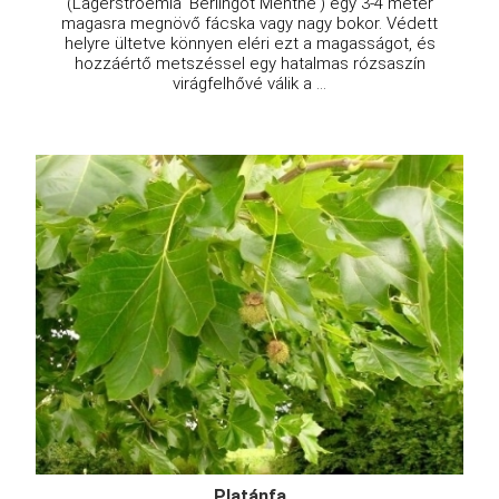
(Lagerstroemia 'Berlingot Menthe') egy 3-4 méter
magasra megnövő fácska vagy nagy bokor. Védett
helyre ültetve könnyen eléri ezt a magasságot, és
hozzáértő metszéssel egy hatalmas rózsaszín
virágfelhővé válik a ...
Platánfa