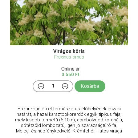
Virágos kőris
Fraxinus ornus
Online ár
3 550 Ft
Kosárba
Hazánkban éri el természetes élőhelyének északi
határát, a hazai karsztbokorerdők egyik tipikus faja,
mely kisebb termetű (6-10m), gömbölyded koronájú,
sötétzöld lombozatú, igen jó szárazságtűrő fa.
Meleg- és napfénykedvelő. Krémfehér, illatos virága
...