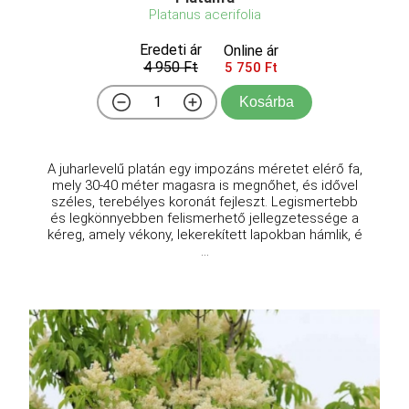
Platanus acerifolia
Eredeti ár
Online ár
4 950 Ft
5 750 Ft
Kosárba
A juharlevelű platán egy impozáns méretet elérő fa,
mely 30-40 méter magasra is megnőhet, és idővel
széles, terebélyes koronát fejleszt. Legismertebb
és legkönnyebben felismerhető jellegzetessége a
kéreg, amely vékony, lekerekített lapokban hámlik, é
...