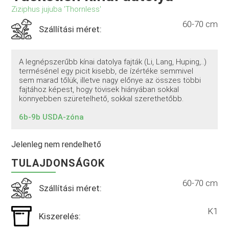
Ziziphus jujuba 'Thornless'
60-70 cm
Szállítási méret:
A legnépszerűbb kínai datolya fajták (Li, Lang, Huping,..)
termésénel egy picit kisebb, de ízértéke semmivel
sem marad tőlük, illetve nagy előnye az összes többi
fajtához képest, hogy tövisek hiányában sokkal
könnyebben szüretelhető, sokkal szerethetőbb.
6b-9b USDA-zóna
Jelenleg nem rendelhető
TULAJDONSÁGOK
60-70 cm
Szállítási méret:
K1
Kiszerelés: