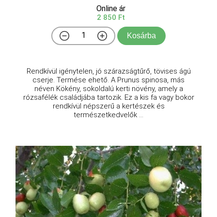
Online ár
2 850 Ft
Kosárba
Rendkívül igénytelen, jó szárazságtűrő, tövises ágú
cserje. Termése ehető. A Prunus spinosa, más
néven Kökény, sokoldalú kerti növény, amely a
rózsafélék családjába tartozik. Ez a kis fa vagy bokor
rendkívül népszerű a kertészek és
természetkedvelők ...