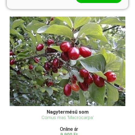
Nagytermésű som
Cornus mas 'Macrocarpa'
Online ár
9 900 Ft