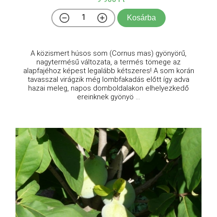
Kosárba
A közismert húsos som (Cornus mas) gyönyörű,
nagytermésű változata, a termés tömege az
alapfajéhoz képest legalább kétszeres! A som korán
tavasszal virágzik még lombfakadás előtt így adva
hazai meleg, napos domboldalakon elhelyezkedő
ereinknek gyönyö ...