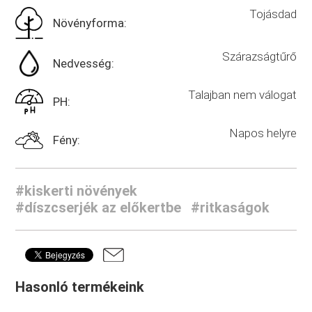
Tojásdad
Növényforma:
Szárazságtűrő
Nedvesség:
Talajban nem válogat
PH:
Napos helyre
Fény:
#kiskerti növények
#díszcserjék az előkertbe
#ritkaságok
Hasonló termékeink