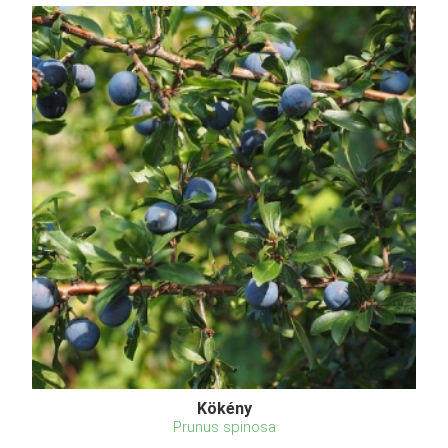
Kökény
Prunus spinosa