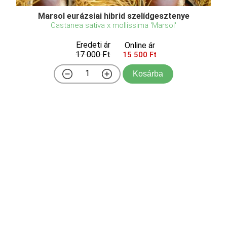
Marsol eurázsiai hibrid szelídgesztenye
Castanea sativa x mollissima 'Marsol'
Eredeti ár
Online ár
17 000 Ft
15 500 Ft
Kosárba
Marsol Eurázsiai hibrid szelídgesztenye (Castanea
sativa x crenata Marsol) a gesztenyefajták egyik
legmegbízhatóbb és legkedveltebb képviselője,
amelyet Franciaországban nemesítettek a nemes
gesztenye (Castanea sativa) és a japán gesztenye
(Castanea ...