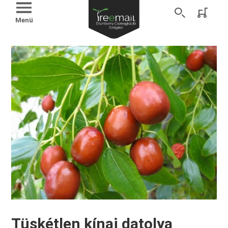
Menü
Tüskétlen kínai datolya