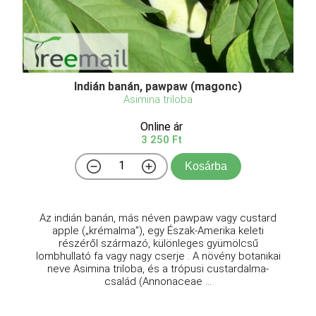
Indián banán, pawpaw (magonc)
Asimina triloba
Online ár
3 250 Ft
Kosárba
Az indián banán, más néven pawpaw vagy custard
apple („krémalma”), egy Észak-Amerika keleti
részéről származó, különleges gyümölcsű
lombhullató fa vagy nagy cserje . A növény botanikai
neve Asimina triloba, és a trópusi custardalma-
család (Annonaceae ...