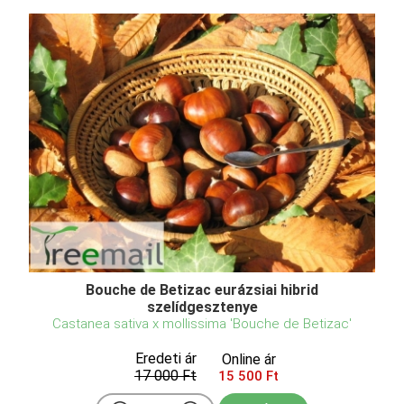
Bouche de Betizac eurázsiai hibrid
szelídgesztenye
Castanea sativa x mollissima 'Bouche de Betizac'
Eredeti ár
Online ár
17 000 Ft
15 500 Ft