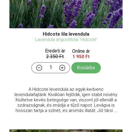
Hidcote lila levendula
Lavandula angustifolia 'Hidcote'
Eredeti ár
Online ár
2 350 Ft
1 950 Ft
Kosárba
A Hidcote levendula az egyik kedvenc
levendulafajtánk. Kiválóan fejlődik, igen stabil növény.
Kiültetve kevés betegsége van, viszont jól ellenáll a
szárazságnak, és imádja a tűző napot. Levágva is
hosszan tartja a színét, és aromás illatát. Jól társí ...