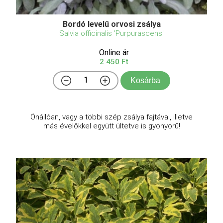
Bordó levelű orvosi zsálya
Salvia officinalis 'Purpurascens'
Online ár
2 450 Ft
Kosárba
Önállóan, vagy a többi szép zsálya fajtával, illetve
más évelőkkel együtt ültetve is gyönyörű!