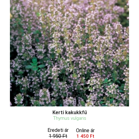
Kerti kakukkfű
Thymus vulgaris
Eredeti ár
Online ár
1 950 Ft
1 450 Ft