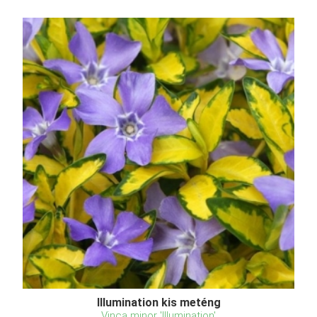
Illumination kis meténg
Vinca minor 'Illumination'