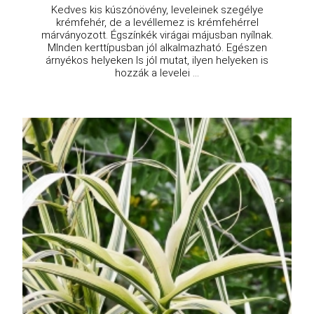
Kedves kis kúszónövény, leveleinek szegélye
krémfehér, de a levéllemez is krémfehérrel
márványozott. Égszínkék virágai májusban nyílnak.
MInden kerttípusban jól alkalmazható. Egészen
árnyékos helyeken ls jól mutat, ilyen helyeken is
hozzák a levelei ...