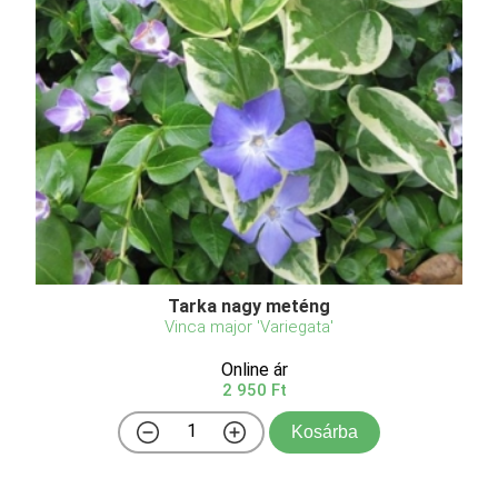
Tarka nagy meténg
Vinca major 'Variegata'
Online ár
2 950 Ft
Kosárba