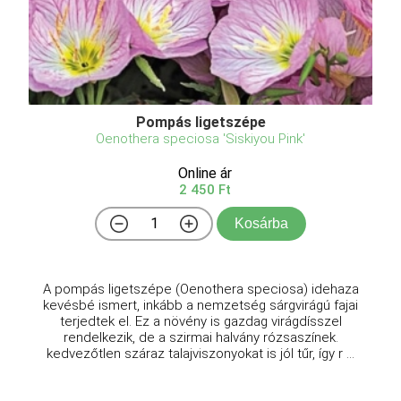
Pompás ligetszépe
Oenothera speciosa 'Siskiyou Pink'
Online ár
2 450 Ft
Kosárba
A pompás ligetszépe (Oenothera speciosa) idehaza
kevésbé ismert, inkább a nemzetség sárgvirágú fajai
terjedtek el. Ez a növény is gazdag virágdísszel
rendelkezik, de a szirmai halvány rózsaszínek.
kedvezőtlen száraz talajviszonyokat is jól tűr, így r ...