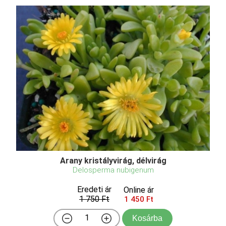
Arany kristályvirág, délvirág
Delosperma nubigenum
Eredeti ár
Online ár
1 750 Ft
1 450 Ft
Kosárba