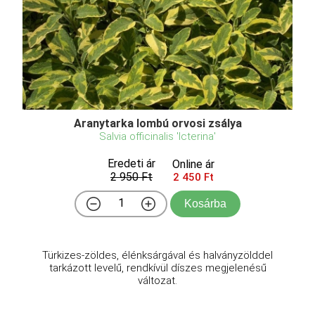
Aranytarka lombú orvosi zsálya
Salvia officinalis 'Icterina'
Eredeti ár
Online ár
2 950 Ft
2 450 Ft
Kosárba
Türkizes-zöldes, élénksárgával és halványzölddel
tarkázott levelű, rendkívül díszes megjelenésű
változat.