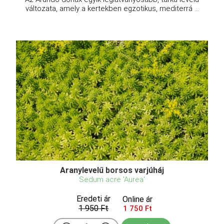
változata, amely a kertekben egzotikus, mediterrá ...
Aranylevelű borsos varjúháj
Sedum acre 'Aurea'
Eredeti ár
Online ár
1 950 Ft
1 750 Ft