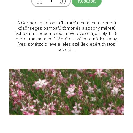
Kosárba
A Cortaderia selloana 'Pumila' a hatalmas termetű
közönséges pampafű tömör és alacsony méretű
változata. Töcsomókban növő évelő fű, amely 1-1.5
méter magasra és 1-2 méter szélesre nő. Keskeny,
íves, sötétzöld levelei éles szélűek, ezért óvatos
kezelé ...