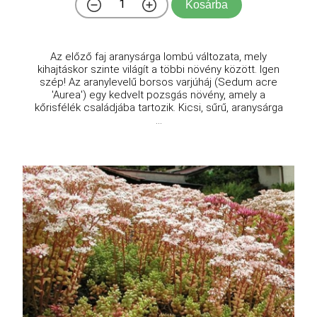
Kosárba
Az előző faj aranysárga lombú változata, mely
kihajtáskor szinte világít a többi növény között. Igen
szép! Az aranylevelű borsos varjúháj (Sedum acre
'Aurea') egy kedvelt pozsgás növény, amely a
kőrisfélék családjába tartozik. Kicsi, sűrű, aranysárga
...