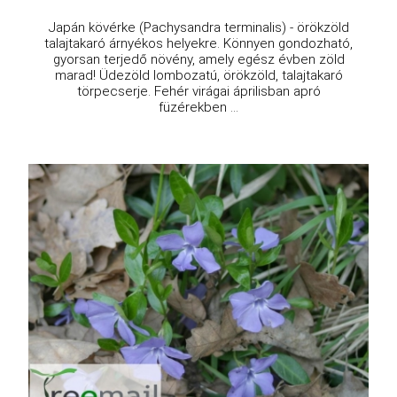
Japán kövérke (Pachysandra terminalis) - örökzöld
talajtakaró árnyékos helyekre. Könnyen gondozható,
gyorsan terjedő növény, amely egész évben zöld
marad! Üdezöld lombozatú, örökzöld, talajtakaró
törpecserje. Fehér virágai áprilisban apró
füzérekben ...