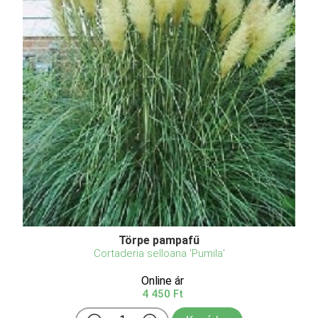
Törpe pampafű
Cortaderia selloana 'Pumila'
Online ár
4 450 Ft