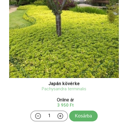
Japán kövérke
Pachysandra terminalis
Online ár
3 950 Ft
Kosárba