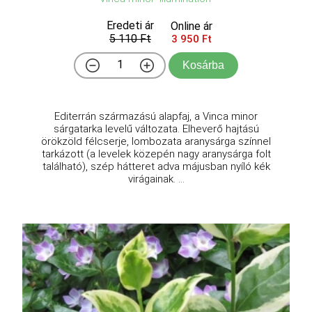
Eredeti ár
Online ár
5 110 Ft
3 950 Ft
Kosárba
Editerrán származású alapfaj, a Vinca minor
sárgatarka levelű változata. Elheverő hajtású
örökzöld félcserje, lombozata aranysárga színnel
tarkázott (a levelek közepén nagy aranysárga folt
található), szép hátteret adva májusban nyíló kék
virágainak. ...