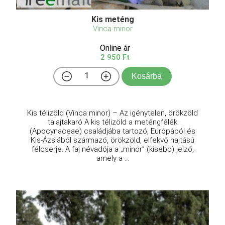
Kis meténg
Vinca minor
Online ár
2 950 Ft
Kosárba
Kis télizöld (Vinca minor) – Az igénytelen, örökzöld
talajtakaró A kis télizöld a meténgfélék
(Apocynaceae) családjába tartozó, Európából és
Kis-Ázsiából származó, örökzöld, elfekvő hajtású
félcserje. A faj névadója a „minor” (kisebb) jelző,
amely a ...