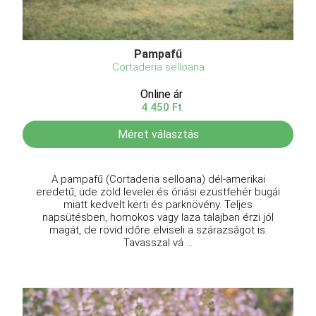
Pampafű
Cortaderia selloana
Online ár
4 450 Ft
Méret választás
A pampafű (Cortaderia selloana) dél-amerikai
eredetű, üde zöld levelei és óriási ezüstfehér bugái
miatt kedvelt kerti és parknövény. Teljes
napsütésben, homokos vagy laza talajban érzi jól
magát, de rövid időre elviseli a szárazságot is.
Tavasszal vá ...