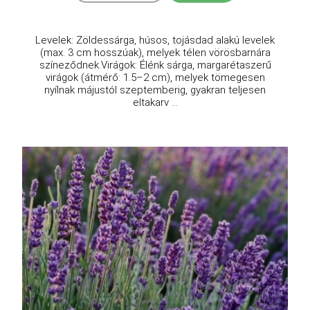
Levelek: Zöldessárga, húsos, tojásdad alakú levelek
(max. 3 cm hosszúak), melyek télen vörösbarnára
színeződnek.Virágok: Élénk sárga, margarétaszerű
virágok (átmérő: 1.5–2 cm), melyek tömegesen
nyílnak májustól szeptemberig, gyakran teljesen
eltakarv ...