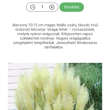
Kosárba
Alacsony 10-15 cm magas felálló szárú, fásodó tövű
örökzöld félcserje. Virágai fehér – rózsaszínűek,
melyek nyáron virágoznak. Kifejezetten napos
sziklakertek növénye. Vegyes virágágyakba
szegélyként telepíthetjük. Javasolható flórakosaras
támfalakba ...