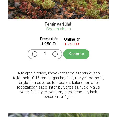
Fehér varjúháj
Sedum album
Eredeti ár
Online ár
1 950 Ft
1 750 Ft
Kosárba
A talajon elfekvő, legyökeresedő szárain dúsan
fejlődnek 10-15 cm magas hajtásai, melyek pompás,
fénylő barnásvörös lombúak, s különösen a téli
időszakban szép, intenzív vörös színűek. Május
végétől nagy ernyőkben, tömegesen nyílnak
rózsaszín virágai ...