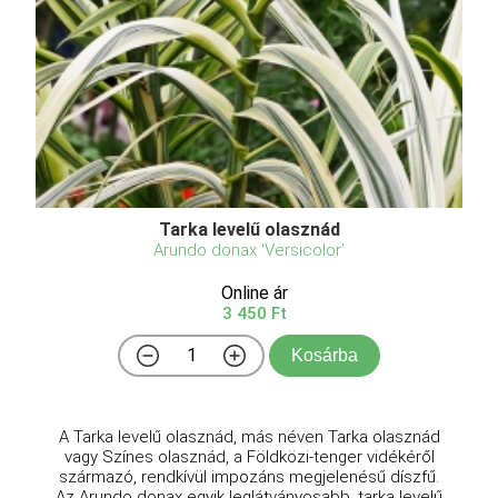
Tarka levelű olasznád
Arundo donax 'Versicolor'
Online ár
3 450 Ft
Kosárba
A Tarka levelű olasznád, más néven Tarka olasznád
vagy Színes olasznád, a Földközi-tenger vidékéről
származó, rendkívül impozáns megjelenésű díszfű.
Az Arundo donax egyik leglátványosabb, tarka levelű