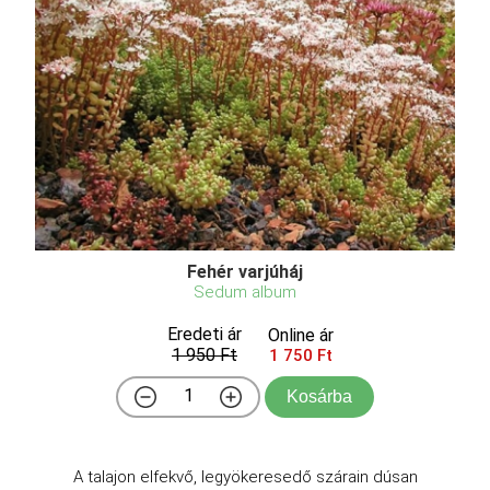
Fehér varjúháj
Sedum album
Eredeti ár
Online ár
1 950 Ft
1 750 Ft
Kosárba
A talajon elfekvő, legyökeresedő szárain dúsan