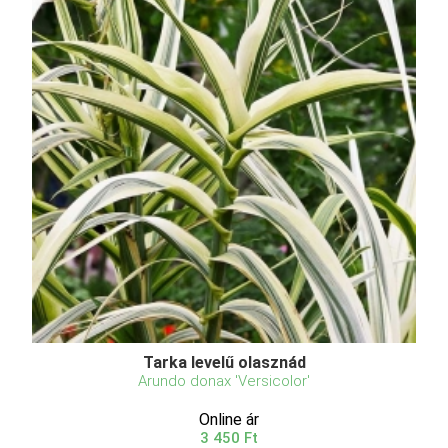
Tarka levelű olasznád
Arundo donax 'Versicolor'
Online ár
3 450 Ft