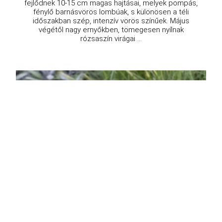
fejlődnek 10-15 cm magas hajtásai, melyek pompás,
fénylő barnásvörös lombúak, s különösen a téli
időszakban szép, intenzív vörös színűek. Május
végétől nagy ernyőkben, tömegesen nyílnak
rózsaszín virágai ...