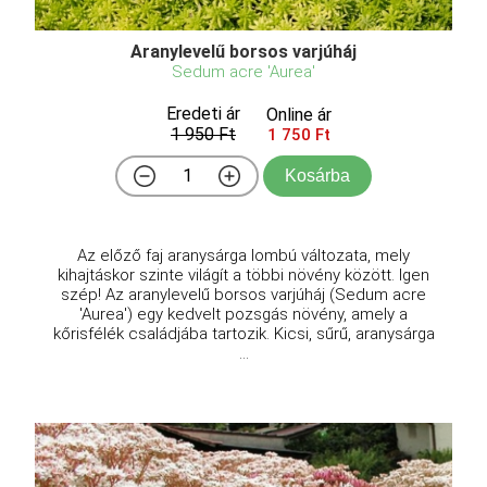
Aranylevelű borsos varjúháj
Sedum acre 'Aurea'
Eredeti ár
Online ár
1 950 Ft
1 750 Ft
Kosárba
Az előző faj aranysárga lombú változata, mely
kihajtáskor szinte világít a többi növény között. Igen
szép! Az aranylevelű borsos varjúháj (Sedum acre
'Aurea') egy kedvelt pozsgás növény, amely a
kőrisfélék családjába tartozik. Kicsi, sűrű, aranysárga
...