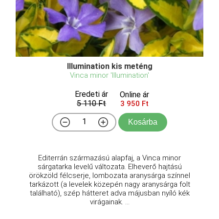
Illumination kis meténg
Vinca minor 'Illumination'
Eredeti ár
Online ár
5 110 Ft
3 950 Ft
Kosárba
Editerrán származású alapfaj, a Vinca minor
sárgatarka levelű változata. Elheverő hajtású
örökzöld félcserje, lombozata aranysárga színnel
tarkázott (a levelek közepén nagy aranysárga folt
található), szép hátteret adva májusban nyíló kék
virágainak. ...