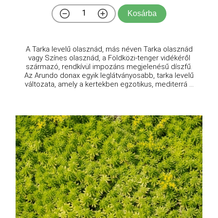
Kosárba
A Tarka levelű olasznád, más néven Tarka olasznád
vagy Színes olasznád, a Földközi-tenger vidékéről
származó, rendkívül impozáns megjelenésű díszfű.
Az Arundo donax egyik leglátványosabb, tarka levelű
változata, amely a kertekben egzotikus, mediterrá ...