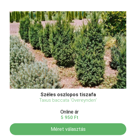
Széles oszlopos tiszafa
Taxus baccata 'Overeynderi'
Online ár
5 950 Ft
Méret választás