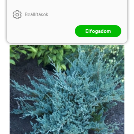
szárazságtűrő növény. Sivatagi, félsivatagi zord
környezetből származik, ezért a mi kertjeink klímája
Beállítások
maga a kánaán számára. Ennek megfelelően gyors
növekedsű fenyőféleként kezelhetjük, amit inkább
vissz ...
Elfogadom