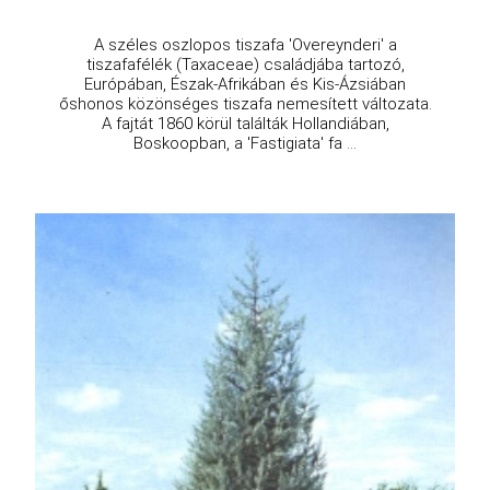
A széles oszlopos tiszafa 'Overeynderi' a
tiszafafélék (Taxaceae) családjába tartozó,
Európában, Észak-Afrikában és Kis-Ázsiában
őshonos közönséges tiszafa nemesített változata.
A fajtát 1860 körül találták Hollandiában,
Boskoopban, a 'Fastigiata' fa ...