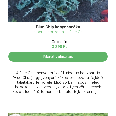
Blue Chip henyeboróka
Juniperus horizontalis 'Blue Chip'
Online ár
3 290 Ft
Méret választás
A Blue Chip henyeboróka (Juniperus horizontalis
'Blue Chip') egy gyönyörű kékes lombozattal fejlődő
talajtakaró fenyőféle. Első sorban napos, meleg
helyeken igazán versenyképes, ilyen körülmények
között tud sűrű, tömör lombozatot fejleszteni. Igaz, i
...