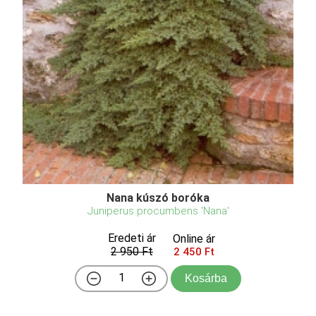
Nana kúszó boróka
Juniperus procumbens 'Nana'
Eredeti ár
Online ár
2 950 Ft
2 450 Ft
Kosárba