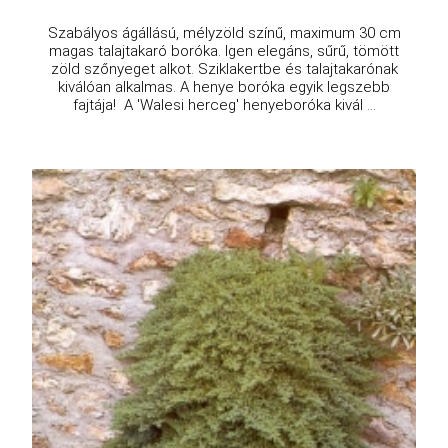
Szabályos ágállású, mélyzöld színű, maximum 30 cm
magas talajtakaró boróka. Igen elegáns, sűrű, tömött
zöld szőnyeget alkot. Sziklakertbe és talajtakarónak
kiválóan alkalmas. A henye boróka egyik legszebb
fajtája! A 'Walesi herceg' henyeboróka kivál ...