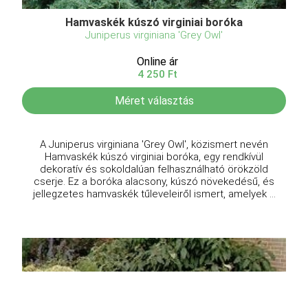
Hamvaskék kúszó virginiai boróka
Juniperus virginiana 'Grey Owl'
Online ár
4 250 Ft
Méret választás
A Juniperus virginiana 'Grey Owl', közismert nevén
Hamvaskék kúszó virginiai boróka, egy rendkívül
dekoratív és sokoldalúan felhasználható örökzöld
cserje. Ez a boróka alacsony, kúszó növekedésű, és
jellegzetes hamvaskék tűleveleiről ismert, amelyek ...