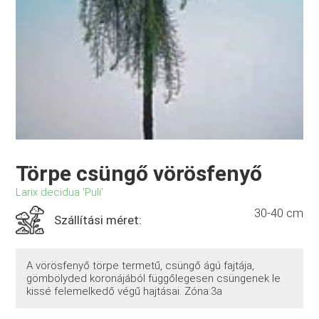
Törpe csüngő vörösfenyő
Larix decidua 'Puli'
30-40 cm
Szállítási méret:
A vörösfenyő törpe termetű, csüngő ágú fajtája,
gömbölyded koronájából függőlegesen csüngenek le
kissé felemelkedő végű hajtásai. Zóna:3a