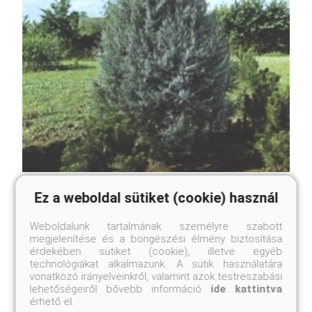
Kék arizóna-ciprus
Ez a weboldal sütiket (cookie) használ
Cupressus arizonica 'Glauca'
Online ár
Weboldalunk tartalmának személyre szabott
10 450 Ft
megjelenítése és a böngészési élmény biztosítása
érdekében sütiket (cookie), illetve egyéb
technológiákat alkalmazunk. A sütik használatára
Méret választás
vonatkozó irányelveinkről, valamint azok testreszabási
lehetőségeiről bővebb információ
ide kattintva
érhető el.
A kék arizóna-ciprus egy igénytelen, erőteljes