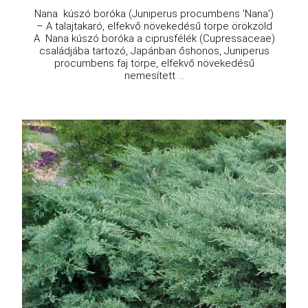
Nana kúszó boróka (Juniperus procumbens 'Nana')
– A talajtakaró, elfekvő növekedésű törpe örökzöld
A Nana kúszó boróka a ciprusfélék (Cupressaceae)
családjába tartozó, Japánban őshonos, Juniperus
procumbens faj törpe, elfekvő növekedésű
nemesített ...