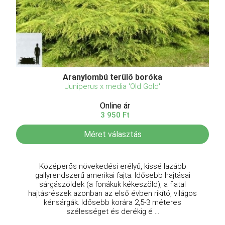
Aranylombú terülő boróka
Juniperus x media 'Old Gold'
Online ár
3 950 Ft
Méret választás
Középerős növekedési erélyű, kissé lazább
gallyrendszerű amerikai fajta. Idősebb hajtásai
sárgászöldek (a fonákuk kékeszöld), a fiatal
hajtásrészek azonban az első évben rikító, világos
kénsárgák. Idősebb korára 2,5-3 méteres
szélességet és derékig é ...