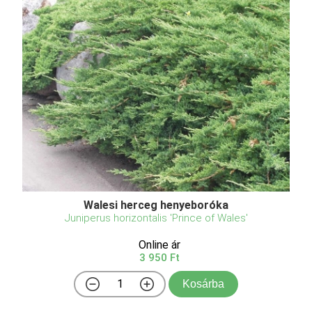
Walesi herceg henyeboróka
Juniperus horizontalis 'Prince of Wales'
Online ár
3 950 Ft
Kosárba