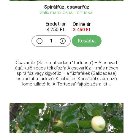
Spirálfűz, csavarfűz
Salix matsudana 'Tortuosa'
Eredeti ár
Online ár
4 250 Ft
3 450 Ft
Kosárba
Csavarfűz (Salix matsudana 'Tortuosa') – A csavart
ágú, különleges téli díszfa A csavarfűz – más néven
spirálfűz vagy kígyófűz – a fűzfafélék (Salicaceae)
családjába tartozó, Kínából és Koreából származó
lombhullató fa. A 'Tortuosa' fajtajelzés a lat ...