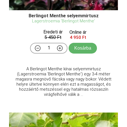
Berlingot Menthe selyemmirtusz
Lagerstroemia 'Berlingot Menthe'
Eredeti ár
Online ár
5 450 Ft
4 950 Ft
Kosárba
A Berlingot Menthe kínai selyemmirtusz
(Lagerstroemia 'Berlingot Menthe') egy 3-4 méter
magasra megnövő fácska vagy nagy bokor. Védett
helyre ültetve könnyen eléri ezt a magasságot, és
hozzáértő metszéssel egy hatalmas rózsaszín
virágfelhővé válik a ...