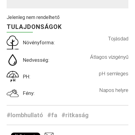
Jelenleg nem rendelhető
TULAJDONSÁGOK
Tojásdad
Növényforma:
Átlagos vízigényű
Nedvesség:
pH semleges
PH:
Napos helyre
Fény:
#lombhullató
#fa
#ritkaság