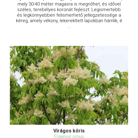
mely 30-40 méter magasra is megnőhet, és idővel
széles, terebélyes koronát fejleszt. Legismertebb
és legkönnyebben felismerhető jellegzetessége a
kéreg, amely vékony, lekerekített lapokban hámlik, é
...
Virágos kőris
Fraxinus ornus