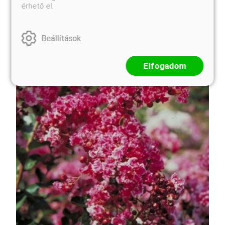
körte alakú, teljes színeződés után a legjobb.
érhető el.
Rendkívül ízletes, éretten finom édes, ropogós húsú
...
Beállítások
Elfogadom