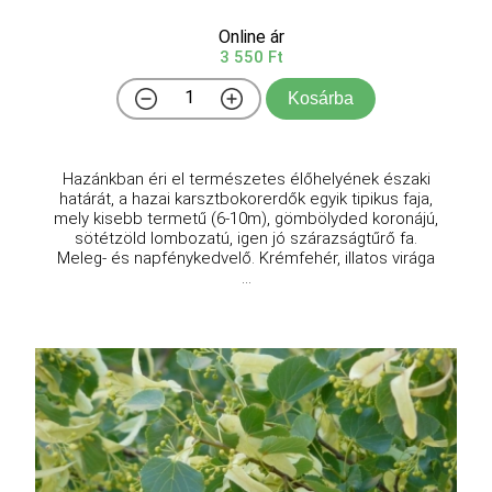
Online ár
3 550 Ft
Kosárba
Hazánkban éri el természetes élőhelyének északi
határát, a hazai karsztbokorerdők egyik tipikus faja,
mely kisebb termetű (6-10m), gömbölyded koronájú,
sötétzöld lombozatú, igen jó szárazságtűrő fa.
Meleg- és napfénykedvelő. Krémfehér, illatos virága
...