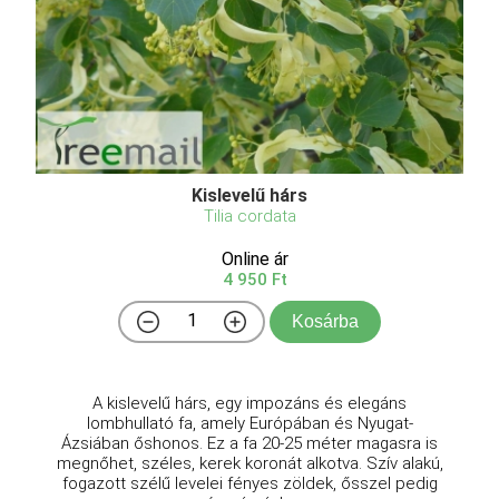
Kislevelű hárs
Tilia cordata
Online ár
4 950 Ft
Kosárba
A kislevelű hárs, egy impozáns és elegáns
lombhullató fa, amely Európában és Nyugat-
Ázsiában őshonos. Ez a fa 20-25 méter magasra is
megnőhet, széles, kerek koronát alkotva. Szív alakú,
fogazott szélű levelei fényes zöldek, ősszel pedig