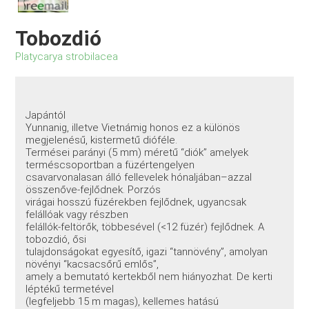
Tobozdió
Platycarya strobilacea
Japántól
Yunnanig, illetve Vietnámig honos ez a különös
megjelenésű, kistermetű dióféle.
Termései parányi (5 mm) méretű “diók” amelyek
terméscsoportban a füzértengelyen
csavarvonalasan álló fellevelek hónaljában–azzal
összenőve-fejlődnek. Porzós
virágai hosszú füzérekben fejlődnek, ugyancsak
felállóak vagy részben
felállók-feltörők, többesével (<12 füzér) fejlődnek. A
tobozdió, ősi
tulajdonságokat egyesítő, igazi “tannövény”, amolyan
növényi “kacsacsőrű emlős”,
amely a bemutató kertekből nem hiányozhat. De kerti
léptékű termetével
(legfeljebb 15 m magas), kellemes hatású