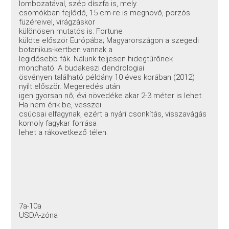
lombozatával, szép díszfa is, mely
csomókban fejlődő, 15 cm-re is megnövő, porzós
füzéreivel, virágzáskor
különösen mutatós is. Fortune
küldte először Európába; Magyarországon a szegedi
botanikus-kertben vannak a
legidősebb fák. Nálunk teljesen hidegtűrőnek
mondható. A budakeszi dendrologiai
ösvényen található példány 10 éves korában (2012)
nyílt először. Megeredés után
igen gyorsan nő; évi növedéke akar 2-3 méter is lehet.
Ha nem érik be, vesszei
csúcsai elfagynak, ezért a nyári csonkítás, visszavágás
komoly fagykar forrása
lehet a rákövetkező télen.
7a-10a
USDA-zóna