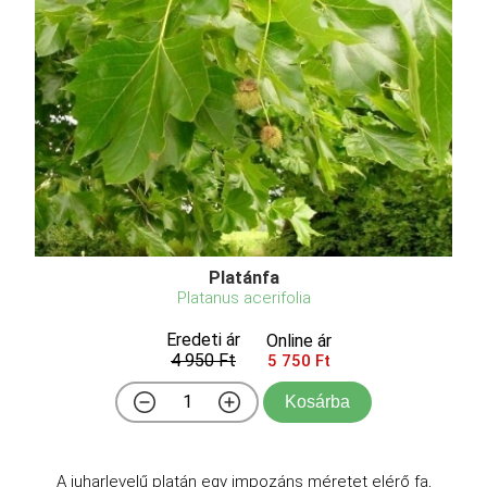
Platánfa
Platanus acerifolia
Eredeti ár
Online ár
4 950 Ft
5 750 Ft
Kosárba
A juharlevelű platán egy impozáns méretet elérő fa,