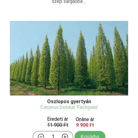
szép sárgásba ...
Oszlopos gyertyán
Carpinus betulus 'Fastigiata'
Eredeti ár
Online ár
11 900 Ft
9 900 Ft
Kosárba