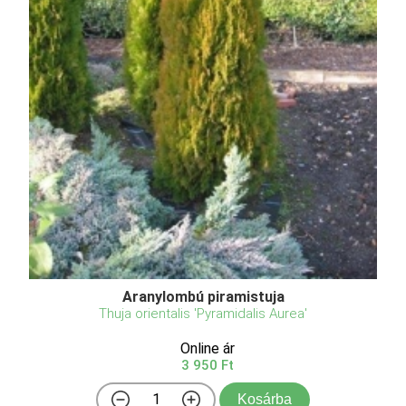
Aranylombú piramistuja
Thuja orientalis 'Pyramidalis Aurea'
Online ár
3 950 Ft
Kosárba