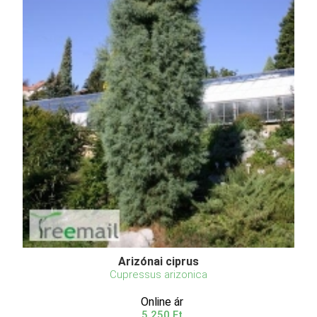
Arizónai ciprus
Cupressus arizonica
Online ár
5 250 Ft