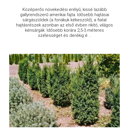
Középerős növekedési erélyű, kissé lazább
gallyrendszerű amerikai fajta. Idősebb hajtásai
sárgászöldek (a fonákuk kékeszöld), a fiatal
hajtásrészek azonban az első évben rikító, világos
kénsárgák. Idősebb korára 2,5-3 méteres
szélességet és derékig é ...