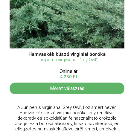
Hamvaskék kúszó virginiai boróka
Juniperus virginiana 'Grey Owl'
Online ár
4 250 Ft
Méret választás
A Juniperus virginiana 'Grey Owl', közismert nevén
Hamvaskék kúszó virginiai boróka, egy rendkívül
dekoratív és sokoldalúan felhasználható örökzöld
cserje. Ez a boróka alacsony, kúszó növekedésű, és
jellegzetes hamvaskék tűleveleiről ismert, amelyek ...