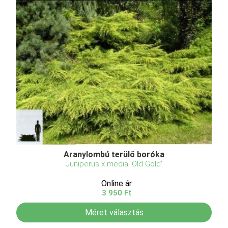
Aranylombú terülő boróka
Juniperus x media 'Old Gold'
Online ár
3 950 Ft
Méret választás