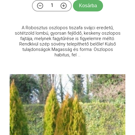
Kosárba
A Robosztus oszlopos tiszafa svájci eredetű,
sötétzöld lombú, gyorsan fejlődő, keskeny oszlopos
fajtája, melynek fagytűrése is figyelemre méltó.
Rendkívül szép sövény telepíthető belőle! Külső
tulajdonságok Magasság és forma: Oszlopos
habitus, fel ...