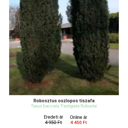
Robosztus oszlopos tiszafa
Taxus baccata 'Fastigiata Robusta'
Eredeti ár
Online ár
4 950 Ft
4 450 Ft