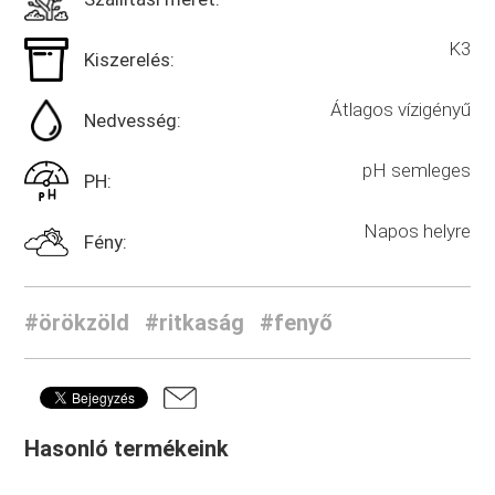
K3
Kiszerelés:
Átlagos vízigényű
Nedvesség:
pH semleges
PH:
Napos helyre
Fény:
#örökzöld
#ritkaság
#fenyő
Hasonló termékeink