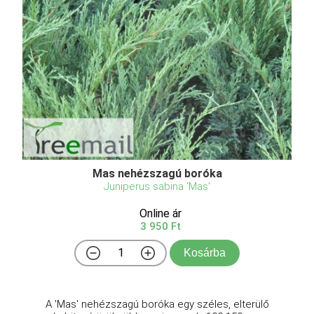
Mas nehézszagú boróka
Juniperus sabina 'Mas'
Online ár
3 950 Ft
Kosárba
A 'Mas' nehézszagú boróka egy széles, elterülő