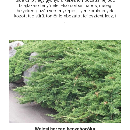
'Blue Chip') egy gyönyörű kékes lombozattal fejlődő
talajtakaró fenyőféle. Első sorban napos, meleg
helyeken igazán versenyképes, ilyen körülmények
között tud sűrű, tömör lombozatot fejleszteni. Igaz, i
...
Walesi herceg henyeboróka