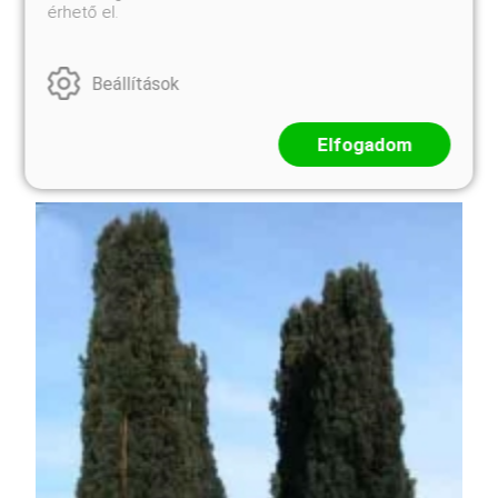
érhető el.
Fényes sötétzöld lombszínű, kezdetben alacsonyan
szétterülő, később, ahogy ágemeletei egymásra
Beállítások
épülnek, 2 méteres magasságot is elérő, majdnem
gömbölyded bokor lesz. Gyors növekedésű, edzett,
ellenálló, amerikai eredetű fajta. Zóna:5a
Elfogadom