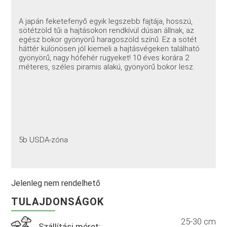
A japán feketefenyő egyik legszebb fajtája, hosszú,
sötétzöld tűi a hajtásokon rendkívül dúsan állnak, az
egész bokor gyönyörű haragoszöld színű. Ez a sötét
háttér különösen jól kiemeli a hajtásvégeken található
gyönyörű, nagy hófehér rügyeket! 10 éves korára 2
méteres, széles piramis alakú, gyönyörű bokor lesz.
5b USDA-zóna
Jelenleg nem rendelhető
TULAJDONSÁGOK
25-30 cm
Szállítási méret: