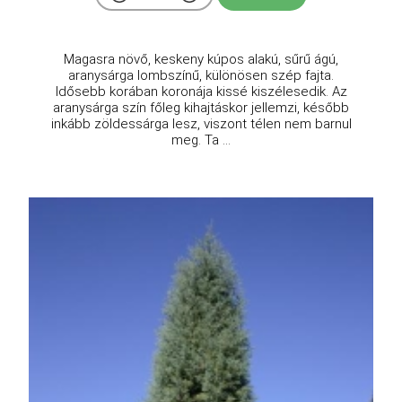
Magasra növő, keskeny kúpos alakú, sűrű ágú,
aranysárga lombszínű, különösen szép fajta.
Idősebb korában koronája kissé kiszélesedik. Az
aranysárga szín főleg kihajtáskor jellemzi, később
inkább zöldessárga lesz, viszont télen nem barnul
meg. Ta ...