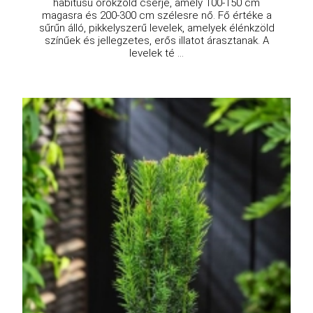
habitusú örökzöld cserje, amely 100-150 cm
magasra és 200-300 cm szélesre nő. Fő értéke a
sűrűn álló, pikkelyszerű levelek, amelyek élénkzöld
színűek és jellegzetes, erős illatot árasztanak. A
levelek té ...