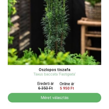
Oszlopos tiszafa
Taxus baccata 'Fastigiata'
Eredeti ár
Online ár
6 350 Ft
5 950 Ft
Méret választás