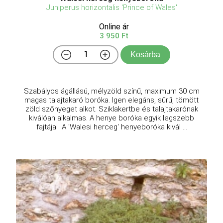
Juniperus horizontalis 'Prince of Wales'
Online ár
3 950 Ft
Kosárba
Szabályos ágállású, mélyzöld színű, maximum 30 cm
magas talajtakaró boróka. Igen elegáns, sűrű, tömött
zöld szőnyeget alkot. Sziklakertbe és talajtakarónak
kiválóan alkalmas. A henye boróka egyik legszebb
fajtája! A 'Walesi herceg' henyeboróka kivál ...