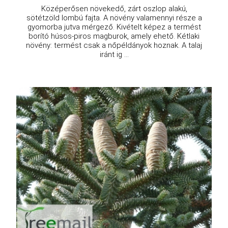
Középerősen növekedő, zárt oszlop alakú,
sötétzöld lombú fajta. A növény valamennyi része a
gyomorba jutva mérgező. Kivételt képez a termést
borító húsos-piros magburok, amely ehető. Kétlaki
növény: termést csak a nőpéldányok hoznak. A talaj
iránt ig ...