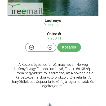
Lucfenyő
Picea abies
Online ár
7 950 Ft
Kosárba
A Közönséges lucfenyő, más néven Norvég
lucfenyő vagy Európai lucfenyő, Észak- és Közép-
Európa hegyvidékeiről származó, az Alpokban és a
Kárpátokban erdőalkotó örökzöld tűlevelű fa . A
fenyőfélék családjába tartozó faj a legismertebb és
legelterjedte ...