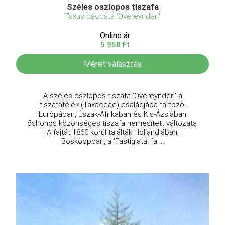
Széles oszlopos tiszafa
Taxus baccata 'Overeynderi'
Online ár
5 950 Ft
Méret választás
A széles oszlopos tiszafa 'Overeynderi' a
tiszafafélék (Taxaceae) családjába tartozó,
Európában, Észak-Afrikában és Kis-Ázsiában
őshonos közönséges tiszafa nemesített változata.
A fajtát 1860 körül találták Hollandiában,
Boskoopban, a 'Fastigiata' fa ...