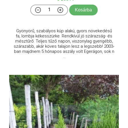
Kosárba
Gyönyörű, szabályos kúp alakú, gyors növekedésű
fa, lombja kékesszürke. Rendkívül jó szárazság- és
mésztűrő. Teljes tűző napon, viszonylag gyengébb,
szárazabb, akár köves talajon lesz a legszebb! 2003-
ban majdnem 5 hónapos aszály volt Egerágon, sok n
...