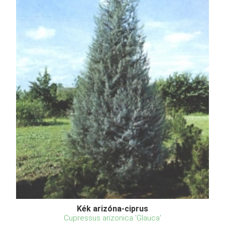
Kék arizóna-ciprus
Cupressus arizonica 'Glauca'