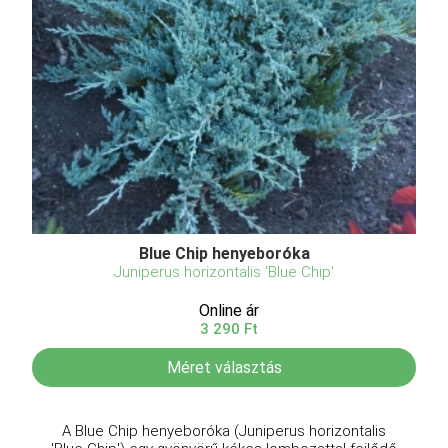
Blue Chip henyeboróka
Juniperus horizontalis 'Blue Chip'
Online ár
3 290 Ft
Méret választás
A Blue Chip henyeboróka (Juniperus horizontalis