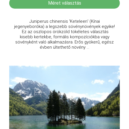
Méret választás
Juniperus chinensis 'Keteleeri' (Kínai
jegenyeboróka) a legszebb sövénynövények egyike!
Ez az oszlopos örökzöld tökéletes választás
kisebb kertekbe, formális kompozíciókba vagy
sövényként való alkalmazásra. Erős gyökerű, egész
évben ültethető növény ...