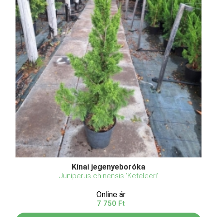
Kínai jegenyeboróka
Juniperus chinensis 'Keteleeri'
Online ár
7 750 Ft