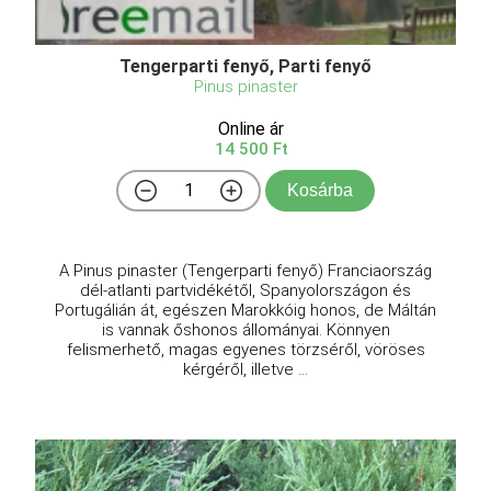
Tengerparti fenyő, Parti fenyő
Pinus pinaster
Online ár
14 500 Ft
Kosárba
A Pinus pinaster (Tengerparti fenyő) Franciaország
dél-atlanti partvidékétől, Spanyolországon és
Portugálián át, egészen Marokkóig honos, de Máltán
is vannak őshonos állományai. Könnyen
felismerhető, magas egyenes törzséről, vöröses
kérgéről, illetve ...