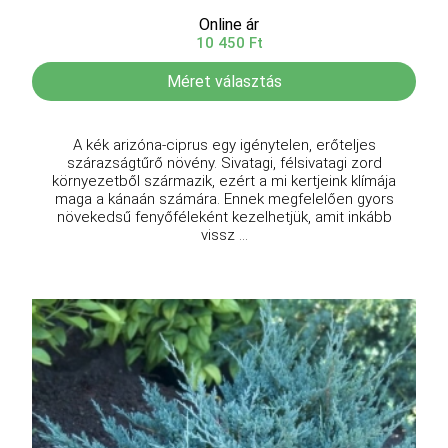
Online ár
10 450 Ft
Méret választás
A kék arizóna-ciprus egy igénytelen, erőteljes
szárazságtűrő növény. Sivatagi, félsivatagi zord
környezetből származik, ezért a mi kertjeink klímája
maga a kánaán számára. Ennek megfelelően gyors
növekedsű fenyőféleként kezelhetjük, amit inkább
vissz ...