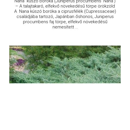
Nana kúszó boróka (Juniperus procumbens 'Nana')
– A talajtakaró, elfekvő növekedésű törpe örökzöld
A Nana kúszó boróka a ciprusfélék (Cupressaceae)
családjába tartozó, Japánban őshonos, Juniperus
procumbens faj törpe, elfekvő növekedésű
nemesített ...