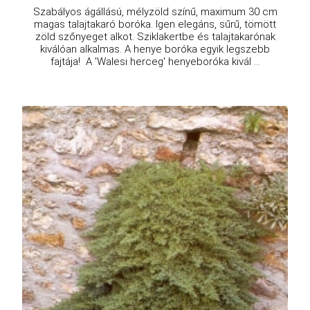
Szabályos ágállású, mélyzöld színű, maximum 30 cm
magas talajtakaró boróka. Igen elegáns, sűrű, tömött
zöld szőnyeget alkot. Sziklakertbe és talajtakarónak
kiválóan alkalmas. A henye boróka egyik legszebb
fajtája! A 'Walesi herceg' henyeboróka kivál ...