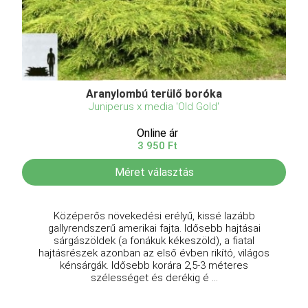
Aranylombú terülő boróka
Juniperus x media 'Old Gold'
Online ár
3 950 Ft
Méret választás
Középerős növekedési erélyű, kissé lazább
gallyrendszerű amerikai fajta. Idősebb hajtásai
sárgászöldek (a fonákuk kékeszöld), a fiatal
hajtásrészek azonban az első évben rikító, világos
kénsárgák. Idősebb korára 2,5-3 méteres
szélességet és derékig é ...