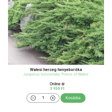
Walesi herceg henyeboróka
Juniperus horizontalis 'Prince of Wales'
Online ár
3 950 Ft
Kosárba