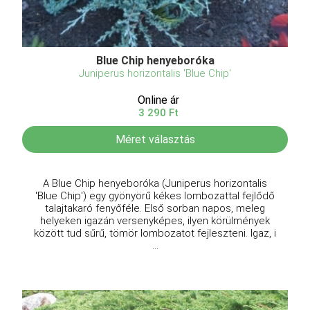
Blue Chip henyeboróka
Juniperus horizontalis 'Blue Chip'
Online ár
3 290 Ft
Méret választás
A Blue Chip henyeboróka (Juniperus horizontalis
'Blue Chip') egy gyönyörű kékes lombozattal fejlődő
talajtakaró fenyőféle. Első sorban napos, meleg
helyeken igazán versenyképes, ilyen körülmények
között tud sűrű, tömör lombozatot fejleszteni. Igaz, i
...