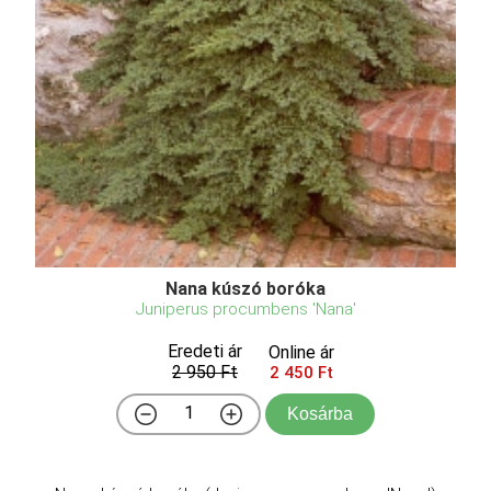
Nana kúszó boróka
Juniperus procumbens 'Nana'
Eredeti ár
Online ár
2 950 Ft
2 450 Ft
Kosárba