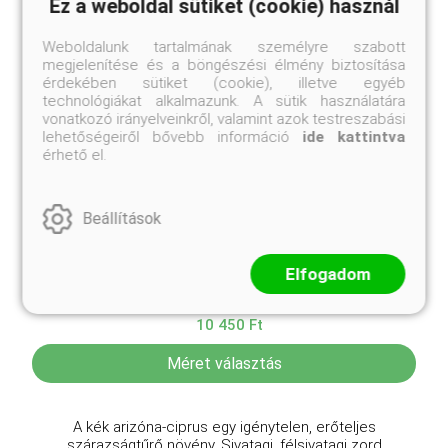
Ez a weboldal sütiket (cookie) használ
Weboldalunk tartalmának személyre szabott
megjelenítése és a böngészési élmény biztosítása
érdekében sütiket (cookie), illetve egyéb
technológiákat alkalmazunk. A sütik használatára
vonatkozó irányelveinkről, valamint azok testreszabási
lehetőségeiről bővebb információ
ide kattintva
érhető el.
Beállítások
Kék arizóna-ciprus
Cupressus arizonica 'Glauca'
Elfogadom
Online ár
10 450 Ft
Méret választás
A kék arizóna-ciprus egy igénytelen, erőteljes
szárazságtűrő növény. Sivatagi, félsivatagi zord