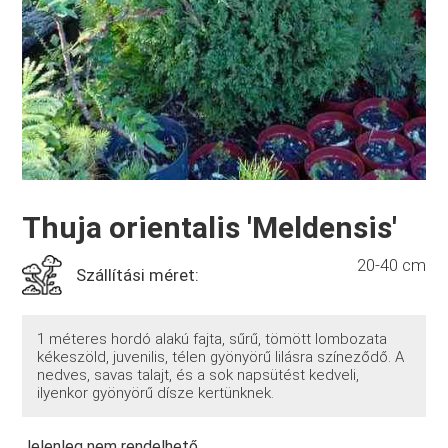
Thuja orientalis 'Meldensis'
20-40 cm
Szállítási méret:
1 méteres hordó alakú fajta, sűrű, tömött lombozata
kékeszöld, juvenilis, télen gyönyörű lilásra színeződő. A
nedves, savas talajt, és a sok napsütést kedveli,
ilyenkor gyönyörű dísze kertünknek.
Jelenleg nem rendelhető