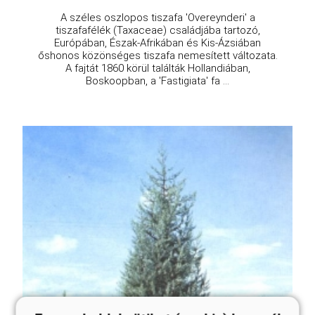
A széles oszlopos tiszafa 'Overeynderi' a
tiszafafélék (Taxaceae) családjába tartozó,
Európában, Észak-Afrikában és Kis-Ázsiában
őshonos közönséges tiszafa nemesített változata.
A fajtát 1860 körül találták Hollandiában,
Boskoopban, a 'Fastigiata' fa ...