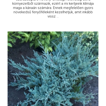
környezetből származik, ezért a mi kertjeink klímája
maga a kánaán számára. Ennek megfelelően gyors
növekedsű fenyőféleként kezelhetjük, amit inkább
vissz ...