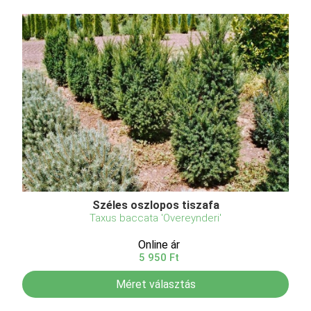
Széles oszlopos tiszafa
Taxus baccata 'Overeynderi'
Online ár
5 950 Ft
Méret választás