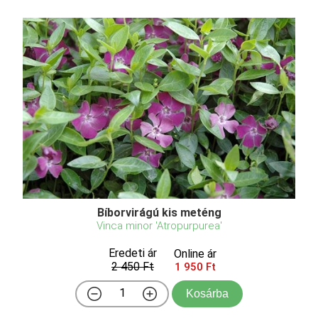
Bíborvirágú kis meténg
Vinca minor 'Atropurpurea'
Eredeti ár
Online ár
2 450 Ft
1 950 Ft
Kosárba