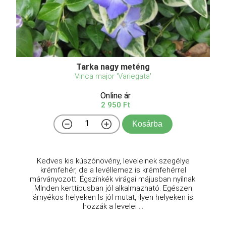
Tarka nagy meténg
Vinca major 'Variegata'
Online ár
2 950 Ft
Kosárba
Kedves kis kúszónövény, leveleinek szegélye
krémfehér, de a levéllemez is krémfehérrel
márványozott. Égszínkék virágai májusban nyílnak.
MInden kerttípusban jól alkalmazható. Egészen
árnyékos helyeken ls jól mutat, ilyen helyeken is
hozzák a levelei ...