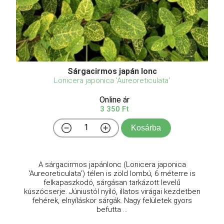
Sárgacirmos japán lonc
Lonicera japonica 'Aureoreticulata'
Online ár
3 350 Ft
Kosárba
A sárgacirmos japánlonc (Lonicera japonica
'Aureoreticulata') télen is zöld lombú, 6 méterre is
felkapaszkodó, sárgásan tarkázott levelű
kúszócserje. Júniustól nyíló, illatos virágai kezdetben
fehérek, elnyíláskor sárgák. Nagy felületek gyors
befutta ...