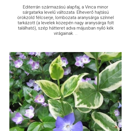
Editerrán származású alapfaj, a Vinca minor
sárgatarka levelű változata. Elheverő hajtású
örökzöld félcserje, lombozata aranysárga színnel
tarkázott (a levelek közepén nagy aranysárga folt
található), szép hátteret adva májusban nyíló kék
virágainak. ...