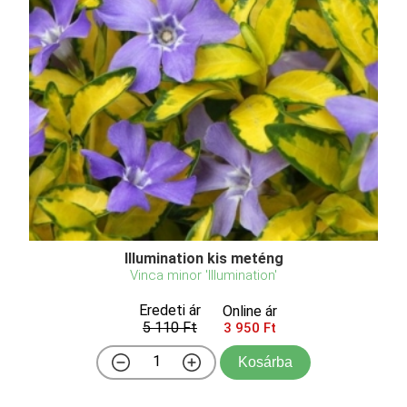
Illumination kis meténg
Vinca minor 'Illumination'
Eredeti ár
Online ár
5 110 Ft
3 950 Ft
Kosárba