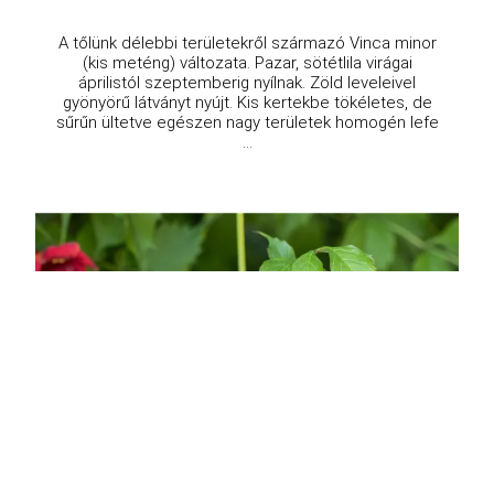
A tőlünk délebbi területekről származó Vinca minor
(kis meténg) változata. Pazar, sötétlila virágai
áprilistól szeptemberig nyílnak. Zöld leveleivel
gyönyörű látványt nyújt. Kis kertekbe tökéletes, de
sűrűn ültetve egészen nagy területek homogén lefe
...