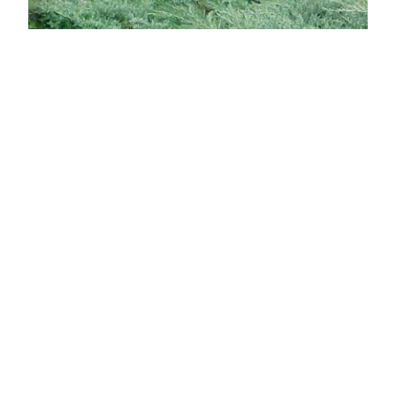
Hamvaskék kúszó virginiai boróka
Juniperus virginiana 'Grey Owl'
Online ár
4 250 Ft
Méret választás
A Juniperus virginiana 'Grey Owl', közismert nevén
Hamvaskék kúszó virginiai boróka, egy rendkívül
dekoratív és sokoldalúan felhasználható örökzöld
cserje. Ez a boróka alacsony, kúszó növekedésű, és