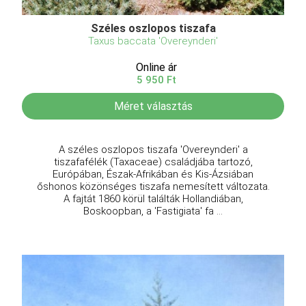
Széles oszlopos tiszafa
Taxus baccata 'Overeynderi'
Online ár
5 950 Ft
Méret választás
A széles oszlopos tiszafa 'Overeynderi' a
tiszafafélék (Taxaceae) családjába tartozó,
Európában, Észak-Afrikában és Kis-Ázsiában
őshonos közönséges tiszafa nemesített változata.
A fajtát 1860 körül találták Hollandiában,
Boskoopban, a 'Fastigiata' fa ...