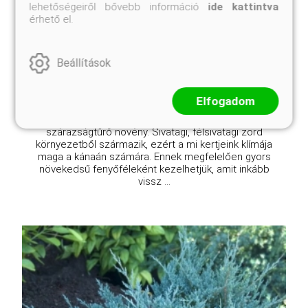
lehetőségeiről bővebb információ
ide kattintva
Cupressus arizonica 'Glauca'
érhető el.
Online ár
10 450 Ft
Beállítások
Méret választás
Elfogadom
A kék arizóna-ciprus egy igénytelen, erőteljes
szárazságtűrő növény. Sivatagi, félsivatagi zord
környezetből származik, ezért a mi kertjeink klímája
maga a kánaán számára. Ennek megfelelően gyors
növekedsű fenyőféleként kezelhetjük, amit inkább
vissz ...