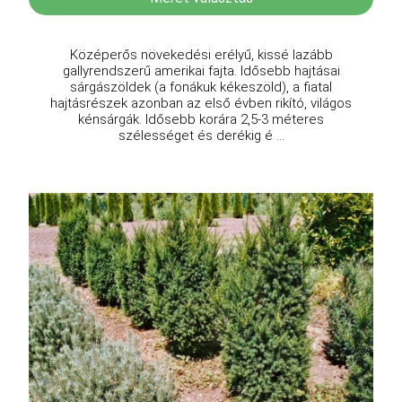
Középerős növekedési erélyű, kissé lazább
gallyrendszerű amerikai fajta. Idősebb hajtásai
sárgászöldek (a fonákuk kékeszöld), a fiatal
hajtásrészek azonban az első évben rikító, világos
kénsárgák. Idősebb korára 2,5-3 méteres
szélességet és derékig é ...