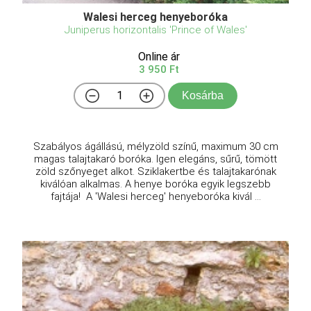
Walesi herceg henyeboróka
Juniperus horizontalis 'Prince of Wales'
Online ár
3 950 Ft
Kosárba
Szabályos ágállású, mélyzöld színű, maximum 30 cm
magas talajtakaró boróka. Igen elegáns, sűrű, tömött
zöld szőnyeget alkot. Sziklakertbe és talajtakarónak
kiválóan alkalmas. A henye boróka egyik legszebb
fajtája! A 'Walesi herceg' henyeboróka kivál ...