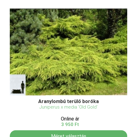
Aranylombú terülő boróka
Juniperus x media 'Old Gold'
Online ár
3 950 Ft
Méret választás