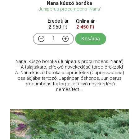
Nana kúszó boróka
Juniperus procumbens 'Nana'
Eredeti ár
Online ár
2 950 Ft
2 450 Ft
Kosárba
Nana kúszó boróka (Juniperus procumbens 'Nana')
– A talajtakaró, elfekvő növekedésű törpe örökzöld
A Nana kúszó boróka a ciprusfélék (Cupressaceae)
családjába tartozó, Japánban őshonos, Juniperus
procumbens faj törpe, elfekvő növekedésű
nemesített ...