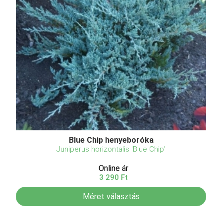
Blue Chip henyeboróka
Juniperus horizontalis 'Blue Chip'
Online ár
3 290 Ft
Méret választás