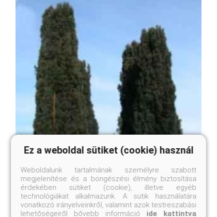
Ez a weboldal sütiket (cookie) használ
Weboldalunk tartalmának személyre szabott
megjelenítése és a böngészési élmény biztosítása
érdekében sütiket (cookie), illetve egyéb
technológiákat alkalmazunk. A sütik használatára
vonatkozó irányelveinkről, valamint azok testreszabási
lehetőségeiről bővebb információ
ide kattintva