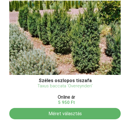
Széles oszlopos tiszafa
Taxus baccata 'Overeynderi'
Online ár
5 950 Ft
Méret választás