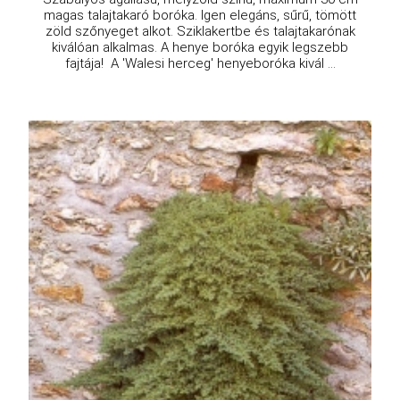
magas talajtakaró boróka. Igen elegáns, sűrű, tömött
zöld szőnyeget alkot. Sziklakertbe és talajtakarónak
kiválóan alkalmas. A henye boróka egyik legszebb
fajtája! A 'Walesi herceg' henyeboróka kivál ...