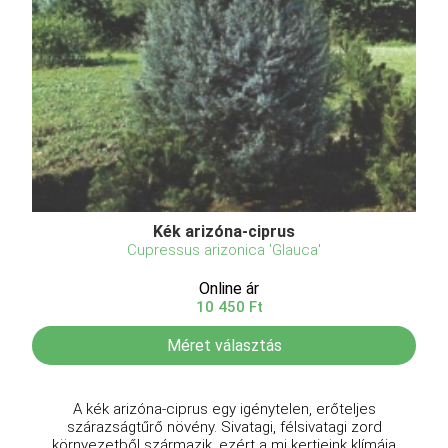
Kék arizóna-ciprus
Cupressus arizonica 'Glauca'
Online ár
10 450 Ft
Méret választás
A kék arizóna-ciprus egy igénytelen, erőteljes
szárazságtűrő növény. Sivatagi, félsivatagi zord
környezetből származik, ezért a mi kertjeink klímája