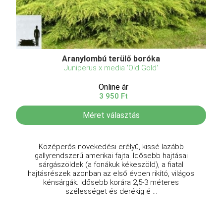
Aranylombú terülő boróka
Juniperus x media 'Old Gold'
Online ár
3 950 Ft
Méret választás
Középerős növekedési erélyű, kissé lazább
gallyrendszerű amerikai fajta. Idősebb hajtásai
sárgászöldek (a fonákuk kékeszöld), a fiatal
hajtásrészek azonban az első évben rikító, világos
kénsárgák. Idősebb korára 2,5-3 méteres
szélességet és derékig é ...