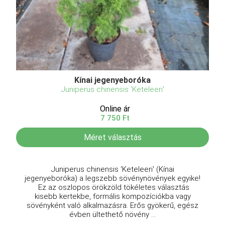
Kínai jegenyeboróka
Juniperus chinensis 'Keteleeri'
Online ár
7 750 Ft
Méret választás
Juniperus chinensis 'Keteleeri' (Kínai
jegenyeboróka) a legszebb sövénynövények egyike!
Ez az oszlopos örökzöld tökéletes választás
kisebb kertekbe, formális kompozíciókba vagy
sövényként való alkalmazásra. Erős gyökerű, egész
évben ültethető növény ...