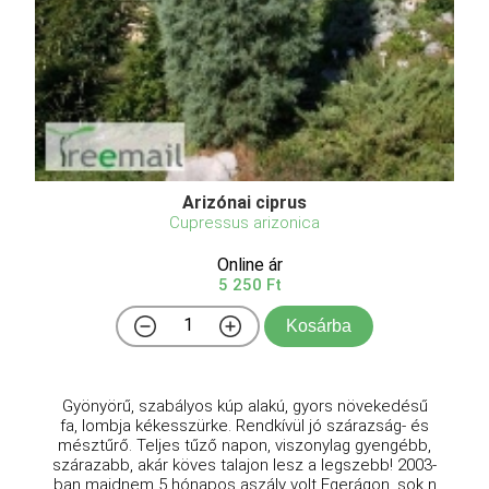
Arizónai ciprus
Cupressus arizonica
Online ár
5 250 Ft
Kosárba
Gyönyörű, szabályos kúp alakú, gyors növekedésű
fa, lombja kékesszürke. Rendkívül jó szárazság- és
mésztűrő. Teljes tűző napon, viszonylag gyengébb,
szárazabb, akár köves talajon lesz a legszebb! 2003-
ban majdnem 5 hónapos aszály volt Egerágon, sok n