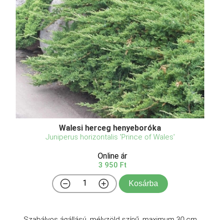
Walesi herceg henyeboróka
Juniperus horizontalis 'Prince of Wales'
Online ár
3 950 Ft
Kosárba
Szabályos ágállású, mélyzöld színű, maximum 30 cm