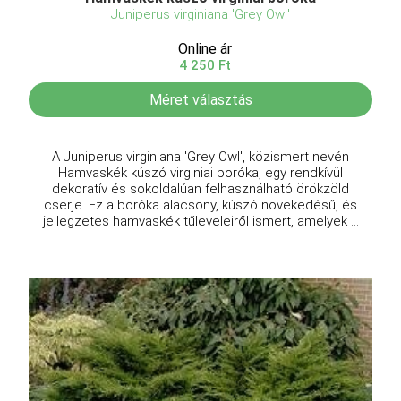
Juniperus virginiana 'Grey Owl'
Online ár
4 250 Ft
Méret választás
A Juniperus virginiana 'Grey Owl', közismert nevén
Hamvaskék kúszó virginiai boróka, egy rendkívül
dekoratív és sokoldalúan felhasználható örökzöld
cserje. Ez a boróka alacsony, kúszó növekedésű, és
jellegzetes hamvaskék tűleveleiről ismert, amelyek ...