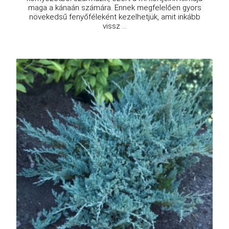
maga a kánaán számára. Ennek megfelelően gyors
növekedsű fenyőféleként kezelhetjük, amit inkább
vissz ...