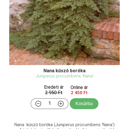
Nana kúszó boróka
Juniperus procumbens 'Nana'
Eredeti ár
Online ár
2 950 Ft
2 450 Ft
Kosárba
Nana kúszó boróka (Juniperus procumbens 'Nana')