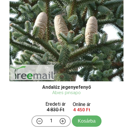
Andalúz jegenyefenyő
Abies pinsapo
Eredeti ár
Online ár
4 830 Ft
4 450 Ft
Kosárba