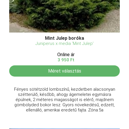
Mint Julep boróka
Juniperus x media 'Mint Julep'
Online ár
3 950 Ft
Méret választás
Fényes sötétzöld lombszínű, kezdetben alacsonyan
szétterülő, később, ahogy ágemeletei egymásra
épülnek, 2 méteres magasságot is elérő, majdnem
gömbölyded bokor lesz. Gyors növekedésű, edzett,
ellenálló, amerikai eredetű fajta. Zóna:5a