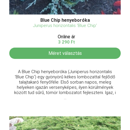
Blue Chip henyeboróka
Juniperus horizontalis 'Blue Chip'
Online ár
3 290 Ft
Méret választás
A Blue Chip henyeboróka (Juniperus horizontalis
'Blue Chip') egy gyönyörű kékes lombozattal fejlődő
talajtakaró fenyőféle. Első sorban napos, meleg
helyeken igazán versenyképes, ilyen körülmények
között tud sűrű, tömör lombozatot fejleszteni. Igaz, i
...