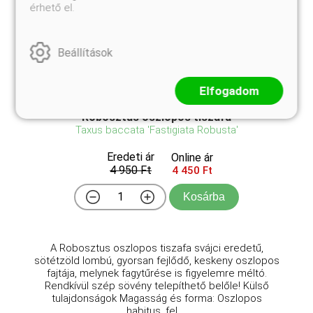
érhető el.
Beállítások
Elfogadom
Robosztus oszlopos tiszafa
Taxus baccata 'Fastigiata Robusta'
Eredeti ár
Online ár
4 950 Ft
4 450 Ft
Kosárba
A Robosztus oszlopos tiszafa svájci eredetű,
sötétzöld lombú, gyorsan fejlődő, keskeny oszlopos
fajtája, melynek fagytűrése is figyelemre méltó.
Rendkívül szép sövény telepíthető belőle! Külső
tulajdonságok Magasság és forma: Oszlopos
habitus, fel ...