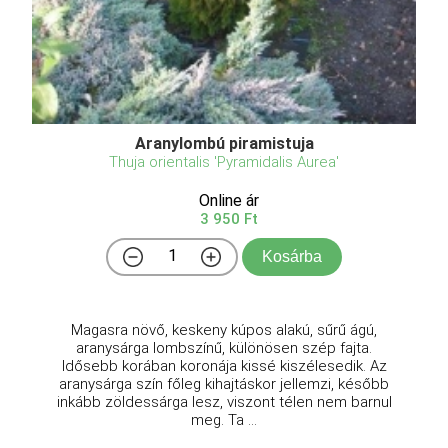
Aranylombú piramistuja
Thuja orientalis 'Pyramidalis Aurea'
Online ár
3 950 Ft
Kosárba
Magasra növő, keskeny kúpos alakú, sűrű ágú,
aranysárga lombszínű, különösen szép fajta.
Idősebb korában koronája kissé kiszélesedik. Az
aranysárga szín főleg kihajtáskor jellemzi, később
inkább zöldessárga lesz, viszont télen nem barnul
meg. Ta ...