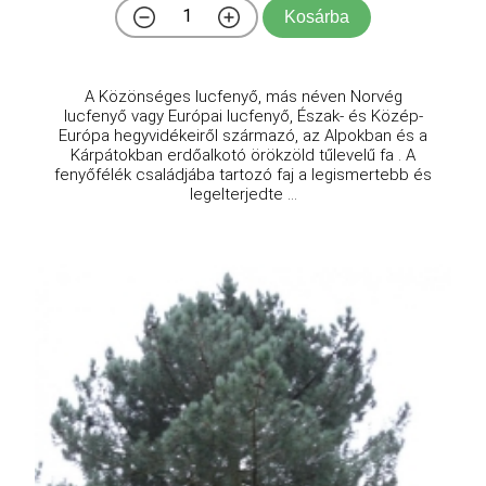
Kosárba
A Közönséges lucfenyő, más néven Norvég
lucfenyő vagy Európai lucfenyő, Észak- és Közép-
Európa hegyvidékeiről származó, az Alpokban és a
Kárpátokban erdőalkotó örökzöld tűlevelű fa . A
fenyőfélék családjába tartozó faj a legismertebb és
legelterjedte ...