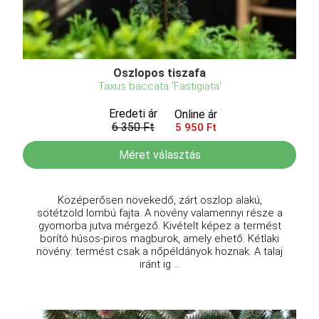
Oszlopos tiszafa
Taxus baccata 'Fastigiata'
Eredeti ár
Online ár
6 350 Ft
5 950 Ft
Méret választás
Középerősen növekedő, zárt oszlop alakú,
sötétzöld lombú fajta. A növény valamennyi része a
gyomorba jutva mérgező. Kivételt képez a termést
borító húsos-piros magburok, amely ehető. Kétlaki
növény: termést csak a nőpéldányok hoznak. A talaj
iránt ig ...