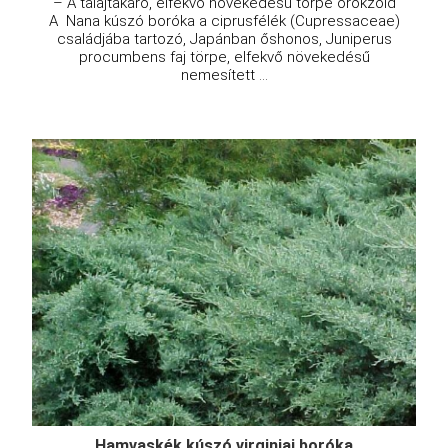
– A talajtakaró, elfekvő növekedésű törpe örökzöld
A Nana kúszó boróka a ciprusfélék (Cupressaceae)
családjába tartozó, Japánban őshonos, Juniperus
procumbens faj törpe, elfekvő növekedésű
nemesített ...
Hamvaskék kúszó virginiai boróka