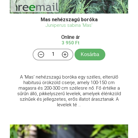
Mas nehézszagú boróka
Juniperus sabina 'Mas'
Online ár
3 950 Ft
Kosárba
A 'Mas' nehézszagú boróka egy széles, elterülő
habitusú örökzöld cserje, amely 100-150 cm
magasra és 200-300 cm szélesre nő. Fő értéke a
sűrűn álló, pikkelyszerű levelek, amelyek élénkzöld
színűek és jellegzetes, erős illatot árasztanak. A
levelek té ...