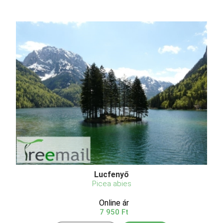
Lucfenyő
Picea abies
Online ár
7 950 Ft