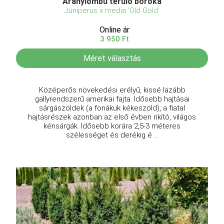
Aranylombú terülő boróka
Juniperus x media 'Old Gold'
Online ár
3 950 Ft
Méret választás
Középerős növekedési erélyű, kissé lazább
gallyrendszerű amerikai fajta. Idősebb hajtásai
sárgászöldek (a fonákuk kékeszöld), a fiatal
hajtásrészek azonban az első évben rikító, világos
kénsárgák. Idősebb korára 2,5-3 méteres
szélességet és derékig é ...