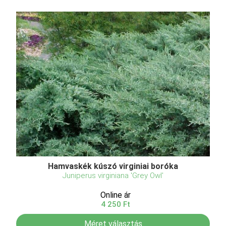
Hamvaskék kúszó virginiai boróka
Juniperus virginiana 'Grey Owl'
Online ár
4 250 Ft
Méret választás