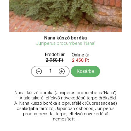
Nana kúszó boróka
Juniperus procumbens 'Nana'
Eredeti ár
Online ár
2 950 Ft
2 450 Ft
Kosárba
Nana kúszó boróka (Juniperus procumbens 'Nana')
– A talajtakaró, elfekvő növekedésű törpe örökzöld
A Nana kúszó boróka a ciprusfélék (Cupressaceae)
családjába tartozó, Japánban őshonos, Juniperus
procumbens faj törpe, elfekvő növekedésű
nemesített ...