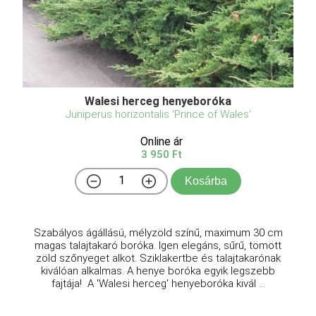
Walesi herceg henyeboróka
Juniperus horizontalis 'Prince of Wales'
Online ár
3 950 Ft
Kosárba
Szabályos ágállású, mélyzöld színű, maximum 30 cm
magas talajtakaró boróka. Igen elegáns, sűrű, tömött
zöld szőnyeget alkot. Sziklakertbe és talajtakarónak
kiválóan alkalmas. A henye boróka egyik legszebb
fajtája! A 'Walesi herceg' henyeboróka kivál ...