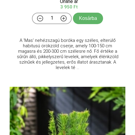
Online ár
3 950 Ft
Kosárba
A 'Mas' nehézszagú boróka egy széles, elterülő
habitusú örökzöld cserje, amely 100-150 cm
magasra és 200-300 cm szélesre nő. Fő értéke a
sűrűn álló, pikkelyszerű levelek, amelyek élénkzöld
színűek és jellegzetes, erős illatot árasztanak. A
levelek té ...