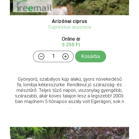
Arizónai ciprus
Cupressus arizonica
Online ár
5 250 Ft
Kosárba
Gyönyörű, szabályos kúp alakú, gyors növekedésű
fa, lombja kékesszürke. Rendkívül jó szárazság- és
mésztűrő. Teljes tűző napon, viszonylag gyengébb,
szárazabb, akár köves talajon lesz a legszebb! 2003-
ban majdnem 5 hónapos aszály volt Egerágon, sok n
...