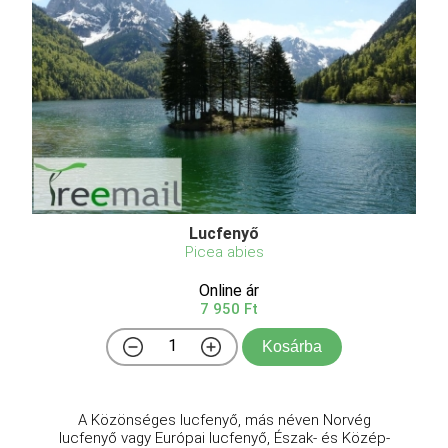
Lucfenyő
Picea abies
Online ár
7 950 Ft
Kosárba
A Közönséges lucfenyő, más néven Norvég
lucfenyő vagy Európai lucfenyő, Észak- és Közép-