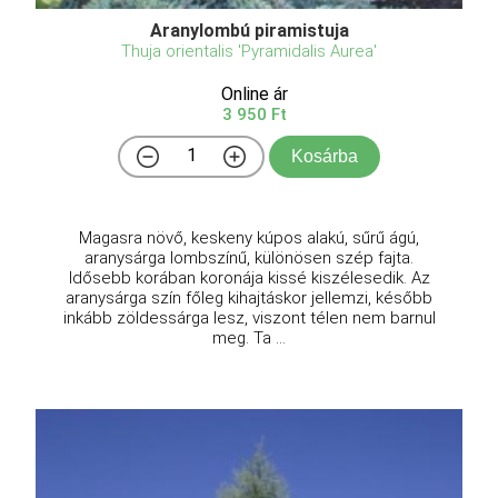
Aranylombú piramistuja
Thuja orientalis 'Pyramidalis Aurea'
Online ár
3 950 Ft
Kosárba
Magasra növő, keskeny kúpos alakú, sűrű ágú,
aranysárga lombszínű, különösen szép fajta.
Idősebb korában koronája kissé kiszélesedik. Az
aranysárga szín főleg kihajtáskor jellemzi, később
inkább zöldessárga lesz, viszont télen nem barnul
meg. Ta ...