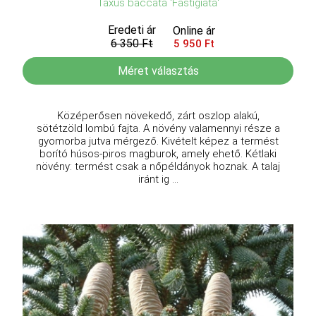
Taxus baccata 'Fastigiata'
Eredeti ár
Online ár
6 350 Ft
5 950 Ft
Méret választás
Középerősen növekedő, zárt oszlop alakú,
sötétzöld lombú fajta. A növény valamennyi része a
gyomorba jutva mérgező. Kivételt képez a termést
borító húsos-piros magburok, amely ehető. Kétlaki
növény: termést csak a nőpéldányok hoznak. A talaj
iránt ig ...