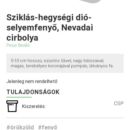
Sziklás-hegységi dió-
selyemfenyő, Nevadai
cirbolya
Pinus flexilis
5-10 cm hosszú, ezüstös tűivel, nagy tobozaival,
magas, terebélyes koronájával pompás, látványos fa.
Jelenleg nem rendelhető
TULAJDONSÁGOK
CSP
Kiszerelés:
#örökzöld
#fenyő