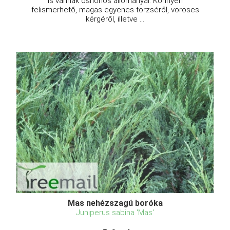
is vannak őshonos állományai. Könnyen
felismerhető, magas egyenes törzséről, vöröses
kérgéről, illetve ...
Mas nehézszagú boróka
Juniperus sabina 'Mas'