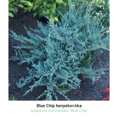
Blue Chip henyeboróka
Juniperus horizontalis 'Blue Chip'