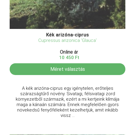
Kék arizóna-ciprus
Cupressus arizonica 'Glauca'
Online ár
10 450 Ft
Méret választás
A kék arizóna-ciprus egy igénytelen, erőteljes
szárazságtűrő növény. Sivatagi, félsivatagi zord
környezetből származik, ezért a mi kertjeink klímája
maga a kánaán számára. Ennek megfelelően gyors
növekedsű fenyőféleként kezelhetjük, amit inkább
vissz ...