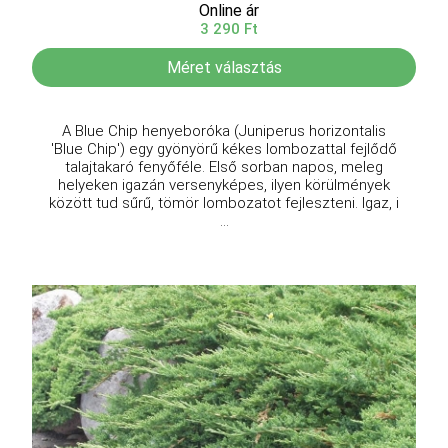
Online ár
3 290 Ft
Méret választás
A Blue Chip henyeboróka (Juniperus horizontalis
'Blue Chip') egy gyönyörű kékes lombozattal fejlődő
talajtakaró fenyőféle. Első sorban napos, meleg
helyeken igazán versenyképes, ilyen körülmények
között tud sűrű, tömör lombozatot fejleszteni. Igaz, i
...