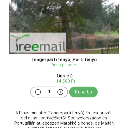
Tengerparti fenyő, Parti fenyő
Pinus pinaster
Online ár
14 500 Ft
Kosárba
A Pinus pinaster (Tengerparti fenyő) Franciaország
dél-atlanti partvidékétől, Spanyolországon és
Portugálián át, egészen Marokkóig honos, de Máltán