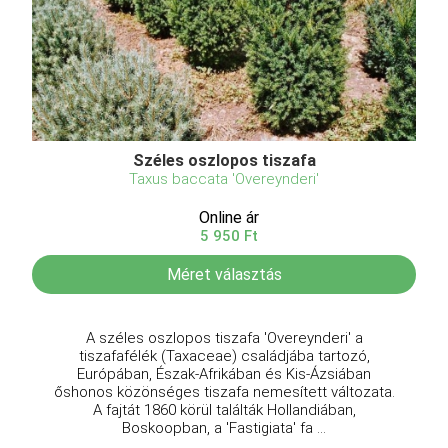
Széles oszlopos tiszafa
Taxus baccata 'Overeynderi'
Online ár
5 950 Ft
Méret választás
A széles oszlopos tiszafa 'Overeynderi' a
tiszafafélék (Taxaceae) családjába tartozó,
Európában, Észak-Afrikában és Kis-Ázsiában
őshonos közönséges tiszafa nemesített változata.
A fajtát 1860 körül találták Hollandiában,
Boskoopban, a 'Fastigiata' fa ...