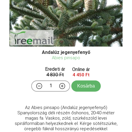
Andalúz jegenyefenyő
Abies pinsapo
Eredeti ár
Online ár
4 830 Ft
4 450 Ft
Kosárba
Az Abies pinsapo (Andalúz jegenyefenyő)
Spanyolország déli részén őshonos, 20-40 méter
magas fa. Vaskos, zöld, szürkészöld levei
spirálformában helyezkednek el. Kérge sötétszürke,
öregebb fáknál hosszirányú repedésekkel.