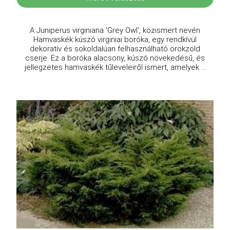
A Juniperus virginiana 'Grey Owl', közismert nevén
Hamvaskék kúszó virginiai boróka, egy rendkívül
dekoratív és sokoldalúan felhasználható örökzöld
cserje. Ez a boróka alacsony, kúszó növekedésű, és
jellegzetes hamvaskék tűleveleiről ismert, amelyek ...