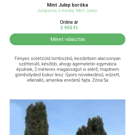
Mint Julep boróka
Juniperus x media 'Mint Julep'
Online ár
3 950 Ft
Méret választás
Fényes sötétzöld lombszínű, kezdetben alacsonyan
szétterülő, később, ahogy ágemeletei egymásra
épülnek, 2 méteres magasságot is elérő, majdnem
gömbölyded bokor lesz. Gyors növekedésű, edzett,
ellenálló, amerikai eredetű fajta. Zóna:5a