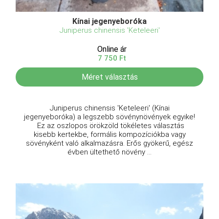
Kínai jegenyeboróka
Juniperus chinensis 'Keteleeri'
Online ár
7 750 Ft
Méret választás
Juniperus chinensis 'Keteleeri' (Kínai
jegenyeboróka) a legszebb sövénynövények egyike!
Ez az oszlopos örökzöld tökéletes választás
kisebb kertekbe, formális kompozíciókba vagy
sövényként való alkalmazásra. Erős gyökerű, egész
évben ültethető növény ...