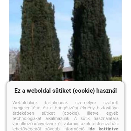
Ez a weboldal sütiket (cookie) használ
Weboldalunk tartalmának személyre szabott
megjelenítése és a böngészési élmény biztosítása
érdekében sütiket (cookie), illetve egyéb
technológiákat alkalmazunk. A sütik használatára
vonatkozó irányelveinkről, valamint azok testreszabási
lehetőségeiről bővebb információ
ide kattintva