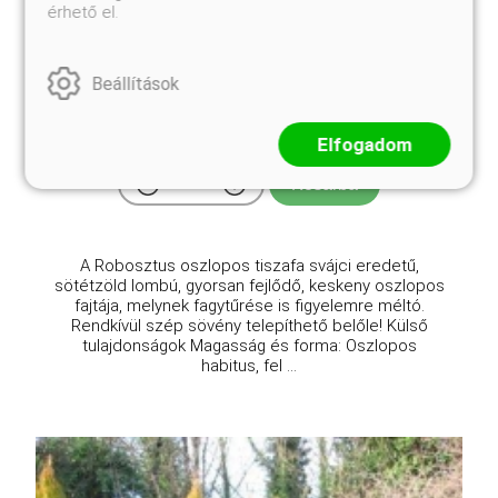
érhető el.
Robosztus oszlopos tiszafa
Taxus baccata 'Fastigiata Robusta'
Beállítások
Eredeti ár
Online ár
4 950 Ft
4 450 Ft
Elfogadom
Kosárba
A Robosztus oszlopos tiszafa svájci eredetű,
sötétzöld lombú, gyorsan fejlődő, keskeny oszlopos
fajtája, melynek fagytűrése is figyelemre méltó.
Rendkívül szép sövény telepíthető belőle! Külső
tulajdonságok Magasság és forma: Oszlopos
habitus, fel ...