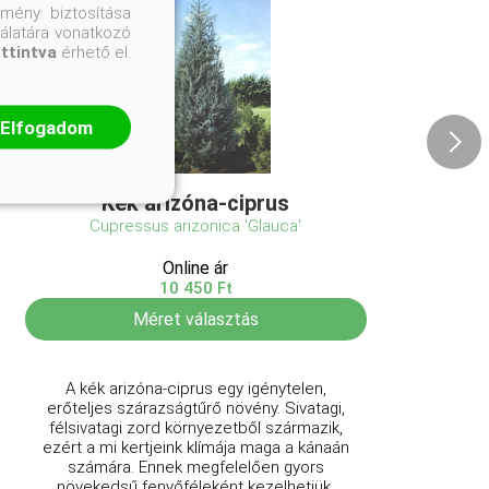
mény biztosítása
nálatára vonatkozó
attintva
érhető el.
Elfogadom
Kék arizóna-ciprus
Cupressus arizonica 'Glauca'
Online ár
10 450 Ft
Méret választás
A kék arizóna-ciprus egy igénytelen,
erőteljes szárazságtűrő növény. Sivatagi,
félsivatagi zord környezetből származik,
ezért a mi kertjeink klímája maga a kánaán
számára. Ennek megfelelően gyors
növekedsű fenyőféleként kezelhetjük,