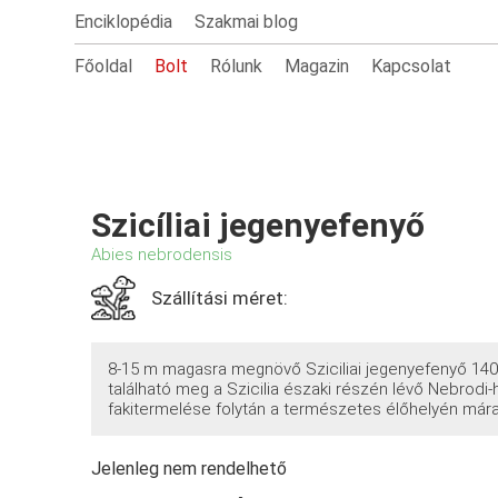
Enciklopédia
Szakmai blog
Főoldal
Bolt
Rólunk
Magazin
Kapcsolat
Szicíliai jegenyefenyő
Abies nebrodensis
Szállítási méret:
8-15 m magasra megnövő Sziciliai jegenyefenyő 140
található meg a Szicilia északi részén lévő Nebrod
fakitermelése folytán a természetes élőhelyén már
Jelenleg nem rendelhető