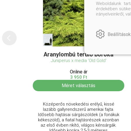
Weboldalunk tar
érdekében sütiket
irányelveinkről, 
Beállítások
Aranylombú terülő boróka
Juniperus x media 'Old Gold'
Online ár
3 950 Ft
Méret választás
Középerős növekedési erélyű, kissé
lazább gallyrendszerű amerikai fajta.
Idősebb hajtásai sárgászöldek (a fonákuk
kékeszöld), a fiatal hajtásrészek azonban
az első évben rikító, világos kénsárgák.
Idősebb korára 2,5-3 méteres