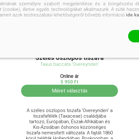
talmának személyre szabott megjelenítése és a böngészési él
 (cookie), illetve egyéb technológiákat alkalmazunk. A sütik hasz
valamint azok testreszabási lehetőségeiről bővebb információ
ide k
Széles oszlopos tiszafa
Taxus baccata 'Overeynderi'
Online ár
5 950 Ft
Méret választás
A széles oszlopos tiszafa 'Overeynderi' a
tiszafafélék (Taxaceae) családjába
tartozó, Európában, Észak-Afrikában és
Kis-Ázsiában őshonos közönséges
tiszafa nemesített változata. A fajtát 1860
körül találták Hollandiában, Boskoopban, a