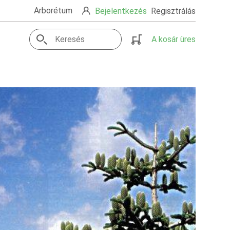
Arborétum
Bejelentkezés
Regisztrálás
A kosár üres