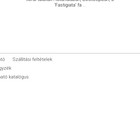
'Fastigiata' fa ...
ató
Szállítási feltételek
egyzék
ató katalógus