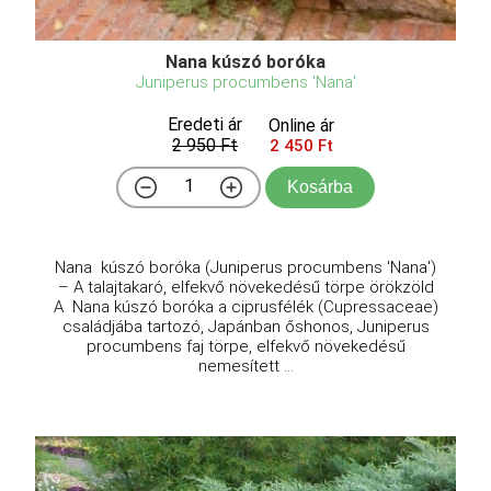
Nana kúszó boróka
Juniperus procumbens 'Nana'
Eredeti ár
Online ár
2 950 Ft
2 450 Ft
Kosárba
Nana kúszó boróka (Juniperus procumbens 'Nana')
– A talajtakaró, elfekvő növekedésű törpe örökzöld
A Nana kúszó boróka a ciprusfélék (Cupressaceae)
családjába tartozó, Japánban őshonos, Juniperus
procumbens faj törpe, elfekvő növekedésű
nemesített ...