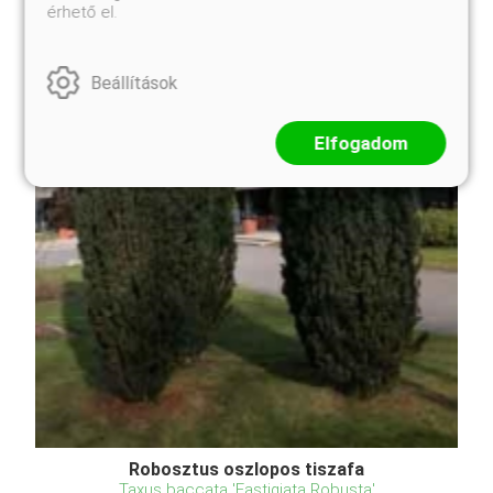
érhető el.
Beállítások
Elfogadom
Robosztus oszlopos tiszafa
Taxus baccata 'Fastigiata Robusta'