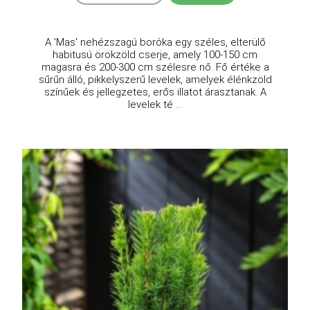
A 'Mas' nehézszagú boróka egy széles, elterülő
habitusú örökzöld cserje, amely 100-150 cm
magasra és 200-300 cm szélesre nő. Fő értéke a
sűrűn álló, pikkelyszerű levelek, amelyek élénkzöld
színűek és jellegzetes, erős illatot árasztanak. A
levelek té ...