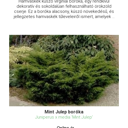
Hamvaskék kúszó virginiai boróka, egy rendkívül
dekoratív és sokoldalúan felhasználható örökzöld
cserje. Ez a boróka alacsony, kúszó növekedésű, és
jellegzetes hamvaskék tűleveleiről ismert, amelyek ...
Mint Julep boróka
Juniperus x media 'Mint Julep'