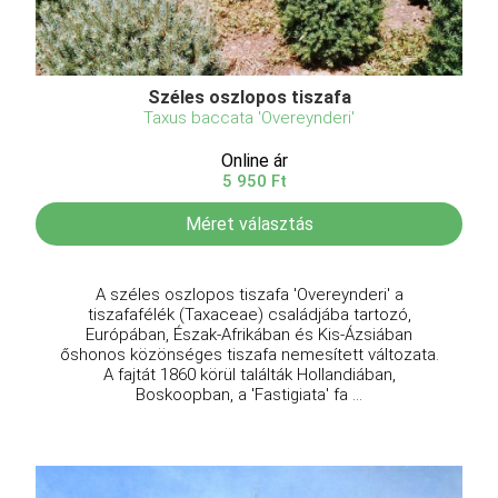
Széles oszlopos tiszafa
Taxus baccata 'Overeynderi'
Online ár
5 950 Ft
Méret választás
A széles oszlopos tiszafa 'Overeynderi' a
tiszafafélék (Taxaceae) családjába tartozó,
Európában, Észak-Afrikában és Kis-Ázsiában
őshonos közönséges tiszafa nemesített változata.
A fajtát 1860 körül találták Hollandiában,
Boskoopban, a 'Fastigiata' fa ...