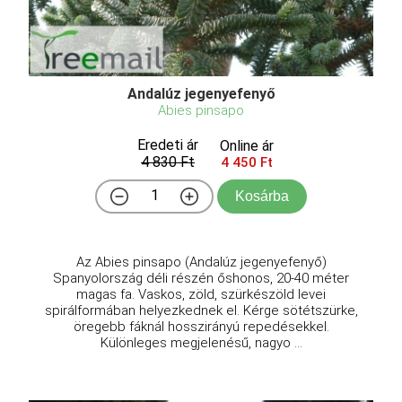
Andalúz jegenyefenyő
Abies pinsapo
Eredeti ár
Online ár
4 830 Ft
4 450 Ft
Kosárba
Az Abies pinsapo (Andalúz jegenyefenyő)
Spanyolország déli részén őshonos, 20-40 méter
magas fa. Vaskos, zöld, szürkészöld levei
spirálformában helyezkednek el. Kérge sötétszürke,
öregebb fáknál hosszirányú repedésekkel.
Különleges megjelenésű, nagyo ...