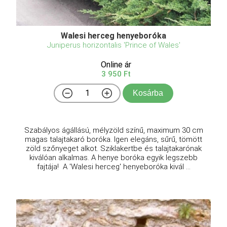
Walesi herceg henyeboróka
Juniperus horizontalis 'Prince of Wales'
Online ár
3 950 Ft
Kosárba
Szabályos ágállású, mélyzöld színű, maximum 30 cm
magas talajtakaró boróka. Igen elegáns, sűrű, tömött
zöld szőnyeget alkot. Sziklakertbe és talajtakarónak
kiválóan alkalmas. A henye boróka egyik legszebb
fajtája! A 'Walesi herceg' henyeboróka kivál ...