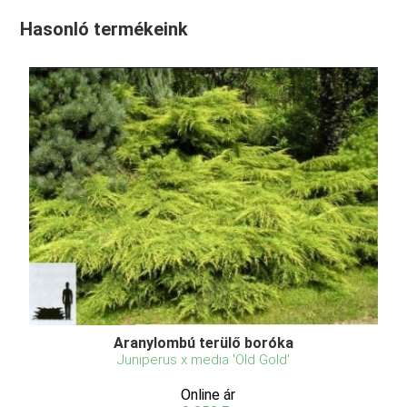
Hasonló termékeink
Aranylombú terülő boróka
Juniperus x media 'Old Gold'
Online ár