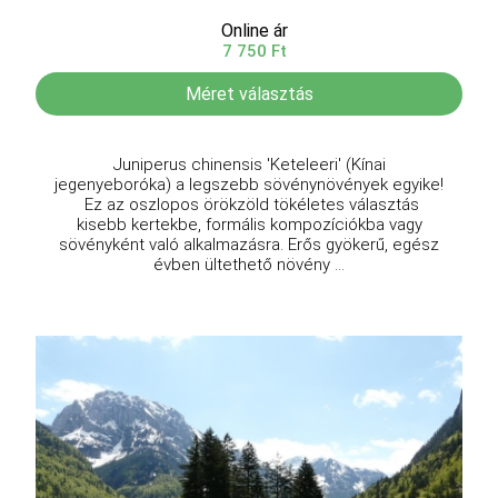
Online ár
7 750 Ft
Méret választás
Juniperus chinensis 'Keteleeri' (Kínai
jegenyeboróka) a legszebb sövénynövények egyike!
Ez az oszlopos örökzöld tökéletes választás
kisebb kertekbe, formális kompozíciókba vagy
sövényként való alkalmazásra. Erős gyökerű, egész
évben ültethető növény ...