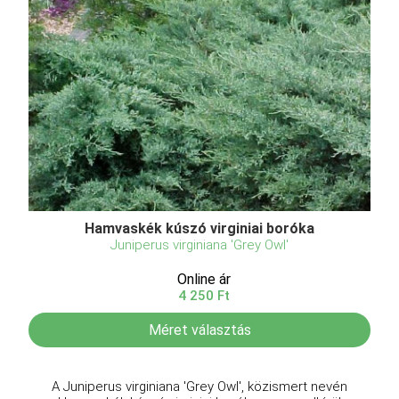
Hamvaskék kúszó virginiai boróka
Juniperus virginiana 'Grey Owl'
Online ár
4 250 Ft
Méret választás
A Juniperus virginiana 'Grey Owl', közismert nevén