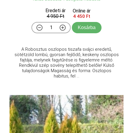
Eredeti ár
Online ár
4 950 Ft
4 450 Ft
Kosárba
A Robosztus oszlopos tiszafa svájci eredetű,
sötétzöld lombú, gyorsan fejlődő, keskeny oszlopos
fajtája, melynek fagytűrése is figyelemre méltó.
Rendkívül szép sövény telepíthető belőle! Külső
tulajdonságok Magasság és forma: Oszlopos
habitus, fel ...