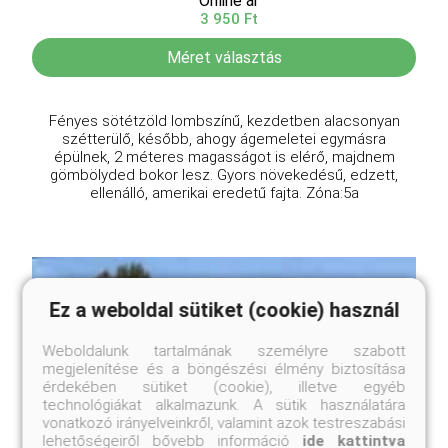
Online ár
3 950 Ft
Méret választás
Fényes sötétzöld lombszínű, kezdetben alacsonyan
szétterülő, később, ahogy ágemeletei egymásra
épülnek, 2 méteres magasságot is elérő, majdnem
gömbölyded bokor lesz. Gyors növekedésű, edzett,
ellenálló, amerikai eredetű fajta. Zóna:5a
Ez a weboldal sütiket (cookie) használ
Weboldalunk tartalmának személyre szabott
megjelenítése és a böngészési élmény biztosítása
érdekében sütiket (cookie), illetve egyéb
technológiákat alkalmazunk. A sütik használatára
vonatkozó irányelveinkről, valamint azok testreszabási
lehetőségeiről bővebb információ
ide kattintva