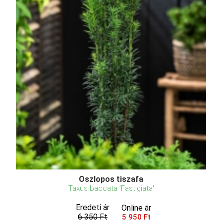
Oszlopos tiszafa
Taxus baccata 'Fastigiata'
Eredeti ár
Online ár
6 350 Ft
5 950 Ft