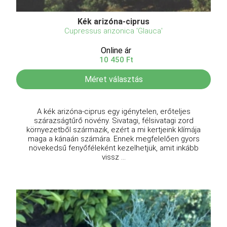
Kék arizóna-ciprus
Cupressus arizonica 'Glauca'
Online ár
10 450 Ft
Méret választás
A kék arizóna-ciprus egy igénytelen, erőteljes
szárazságtűrő növény. Sivatagi, félsivatagi zord
környezetből származik, ezért a mi kertjeink klímája
maga a kánaán számára. Ennek megfelelően gyors
növekedsű fenyőféleként kezelhetjük, amit inkább
vissz ...