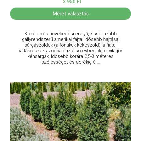
3 950 Ft
Méret választás
Középerős növekedési erélyű, kissé lazább
gallyrendszerű amerikai fajta. Idősebb hajtásai
sárgászöldek (a fonákuk kékeszöld), a fiatal
hajtásrészek azonban az első évben rikító, világos
kénsárgák. Idősebb korára 2,5-3 méteres
szélességet és derékig é ...