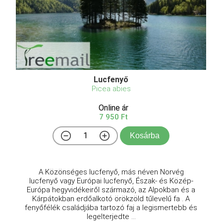
Lucfenyő
Picea abies
Online ár
7 950 Ft
Kosárba
A Közönséges lucfenyő, más néven Norvég
lucfenyő vagy Európai lucfenyő, Észak- és Közép-
Európa hegyvidékeiről származó, az Alpokban és a
Kárpátokban erdőalkotó örökzöld tűlevelű fa . A
fenyőfélék családjába tartozó faj a legismertebb és
legelterjedte ...