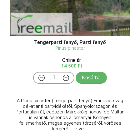
Tengerparti fenyő, Parti fenyő
Pinus pinaster
Online ár
14 500 Ft
Kosárba
A Pinus pinaster (Tengerparti fenyő) Franciaország
dél-atlanti partvidékétől, Spanyolországon és
Portugálián át, egészen Marokkóig honos, de Máltán
is vannak őshonos állományai. Könnyen
felismerhető, magas egyenes törzséről, vöröses
kérgéről, illetve ...