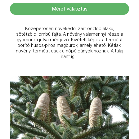
Méret választás
Középerősen növekedő, zárt oszlop alakú,
sötétzöld lombú fajta. A növény valamennyi része a
gyomorba jutva mérgező. Kivételt képez a termést
borító húsos-piros magburok, amely ehető. Kétlaki
növény: termést csak a nőpéldányok hoznak. A talaj
iránt ig ...