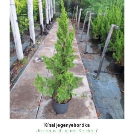
Kínai jegenyeboróka
Juniperus chinensis 'Keteleeri'