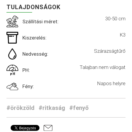
TULAJDONSÁGOK
30-50 cm
Szállítási méret:
K3
Kiszerelés:
Szárazságtűrő
Nedvesség:
Talajban nem válogat
PH:
Napos helyre
Fény:
#örökzöld
#ritkaság
#fenyő