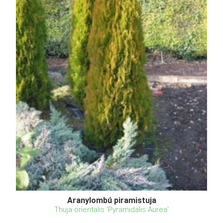
Aranylombú piramistuja
Thuja orientalis 'Pyramidalis Aurea'