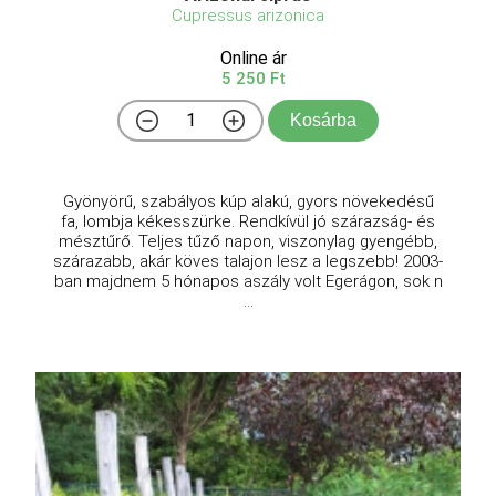
Cupressus arizonica
Online ár
5 250 Ft
Kosárba
Gyönyörű, szabályos kúp alakú, gyors növekedésű
fa, lombja kékesszürke. Rendkívül jó szárazság- és
mésztűrő. Teljes tűző napon, viszonylag gyengébb,
szárazabb, akár köves talajon lesz a legszebb! 2003-
ban majdnem 5 hónapos aszály volt Egerágon, sok n
...