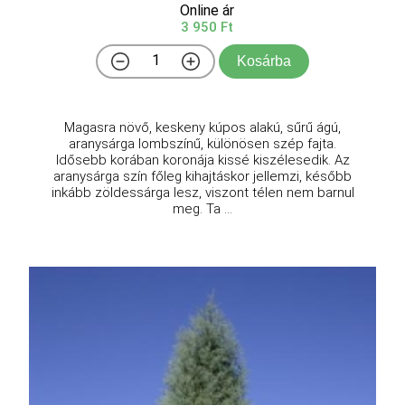
Online ár
3 950 Ft
Kosárba
Magasra növő, keskeny kúpos alakú, sűrű ágú,
aranysárga lombszínű, különösen szép fajta.
Idősebb korában koronája kissé kiszélesedik. Az
aranysárga szín főleg kihajtáskor jellemzi, később
inkább zöldessárga lesz, viszont télen nem barnul
meg. Ta ...