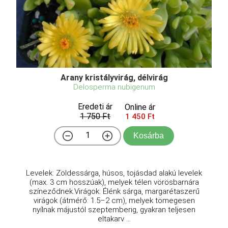
Arany kristályvirág, délvirág
Delosperma nubigenum
Eredeti ár
Online ár
1 750 Ft
1 450 Ft
Kosárba
Levelek: Zöldessárga, húsos, tojásdad alakú levelek
(max. 3 cm hosszúak), melyek télen vörösbarnára
színeződnek.Virágok: Élénk sárga, margarétaszerű
virágok (átmérő: 1.5–2 cm), melyek tömegesen
nyílnak májustól szeptemberig, gyakran teljesen
eltakarv ...