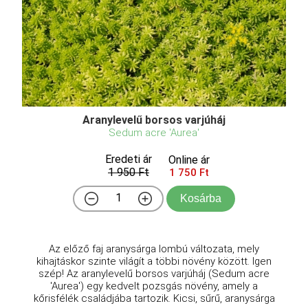
Aranylevelű borsos varjúháj
Sedum acre 'Aurea'
Eredeti ár
Online ár
1 950 Ft
1 750 Ft
Kosárba
Az előző faj aranysárga lombú változata, mely
kihajtáskor szinte világít a többi növény között. Igen
szép! Az aranylevelű borsos varjúháj (Sedum acre
'Aurea') egy kedvelt pozsgás növény, amely a
kőrisfélék családjába tartozik. Kicsi, sűrű, aranysárga