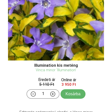
Illumination kis meténg
Vinca minor 'Illumination'
Eredeti ár
Online ár
5 110 Ft
3 950 Ft
Kosárba