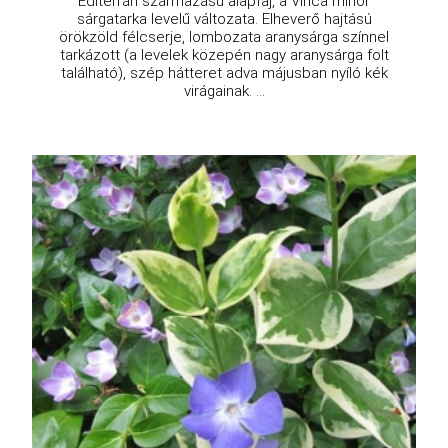
Editerrán származású alapfaj, a Vinca minor
sárgatarka levelű változata. Elheverő hajtású
örökzöld félcserje, lombozata aranysárga színnel
tarkázott (a levelek közepén nagy aranysárga folt
található), szép hátteret adva májusban nyíló kék
virágainak. ...