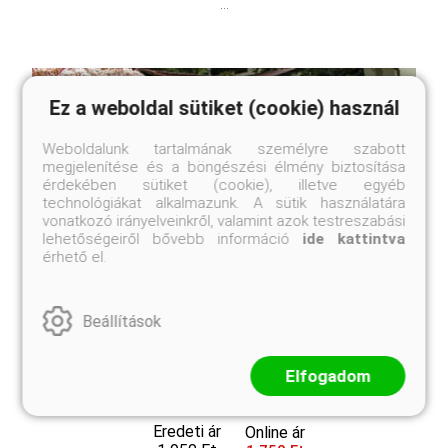
...
Ez a weboldal sütiket (cookie) használ
Weboldalunk tartalmának személyre szabott
megjelenítése és a böngészési élmény biztosítása
érdekében sütiket (cookie), illetve egyéb
technológiákat alkalmazunk. A sütik használatára
vonatkozó irányelveinkről, valamint azok testreszabási
lehetőségeiről bővebb információ
ide kattintva
érhető el.
Beállítások
Fehér varjúháj
Elfogadom
Sedum album
Eredeti ár
Online ár