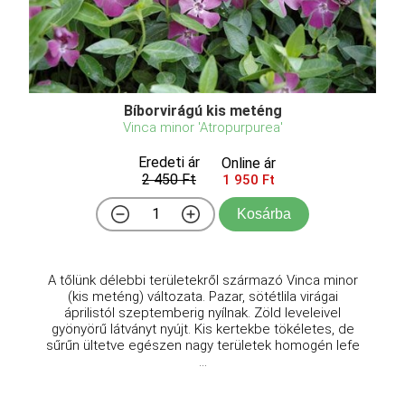
Bíborvirágú kis meténg
Vinca minor 'Atropurpurea'
Eredeti ár
Online ár
2 450 Ft
1 950 Ft
Kosárba
A tőlünk délebbi területekről származó Vinca minor
(kis meténg) változata. Pazar, sötétlila virágai
áprilistól szeptemberig nyílnak. Zöld leveleivel
gyönyörű látványt nyújt. Kis kertekbe tökéletes, de
sűrűn ültetve egészen nagy területek homogén lefe
...