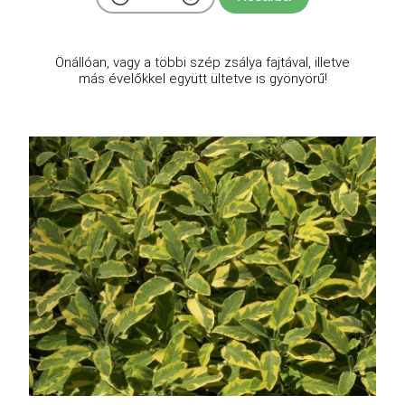
Önállóan, vagy a többi szép zsálya fajtával, illetve
más évelőkkel együtt ültetve is gyönyörű!