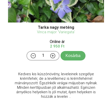
Tarka nagy meténg
Vinca major 'Variegata'
Online ár
2 950 Ft
Kosárba
Kedves kis kúszónövény, leveleinek szegélye
krémfehér, de a levéllemez is krémfehérrel
márványozott. Égszínkék virágai májusban nyílnak.
MInden kerttípusban jól alkalmazható. Egészen
árnyékos helyeken ls jól mutat, ilyen helyeken is
hozzák a levelei ...