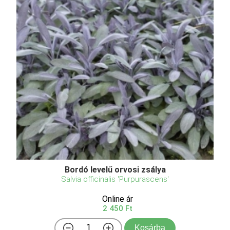
Bordó levelű orvosi zsálya
Salvia officinalis 'Purpurascens'
Online ár
2 450 Ft
Kosárba