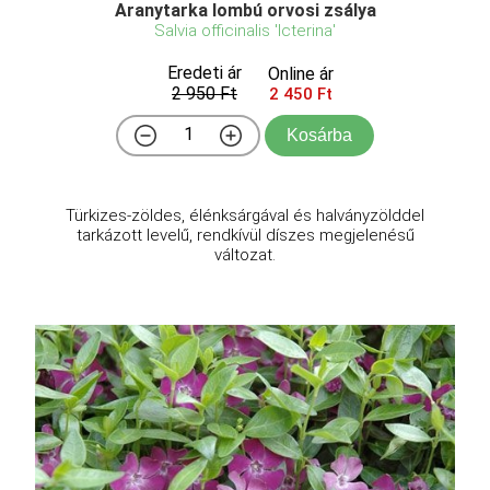
Aranytarka lombú orvosi zsálya
Salvia officinalis 'Icterina'
Eredeti ár
Online ár
2 950 Ft
2 450 Ft
Kosárba
Türkizes-zöldes, élénksárgával és halványzölddel
tarkázott levelű, rendkívül díszes megjelenésű
változat.