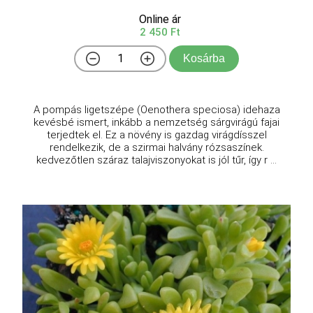
Online ár
2 450 Ft
Kosárba
A pompás ligetszépe (Oenothera speciosa) idehaza
kevésbé ismert, inkább a nemzetség sárgvirágú fajai
terjedtek el. Ez a növény is gazdag virágdísszel
rendelkezik, de a szirmai halvány rózsaszínek.
kedvezőtlen száraz talajviszonyokat is jól tűr, így r ...