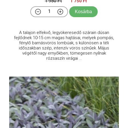
1 950 Ft
1 750 Ft
Kosárba
A talajon elfekvő, legyökeresedő szárain dúsan
fejlődnek 10-15 cm magas hajtásai, melyek pompás,
fénylő barnásvörös lombúak, s különösen a téli
időszakban szép, intenzív vörös színűek. Május
végétől nagy ernyőkben, tömegesen nyílnak
rózsaszín virágai ...