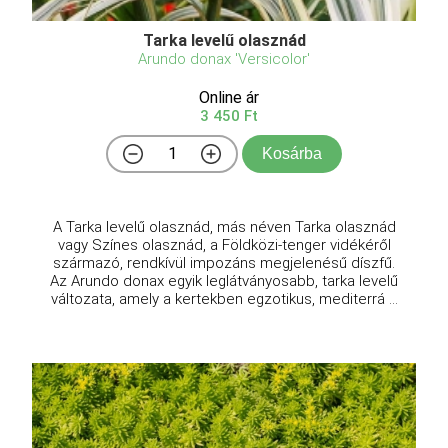
Tarka levelű olasznád
Arundo donax 'Versicolor'
Online ár
3 450 Ft
Kosárba
A Tarka levelű olasznád, más néven Tarka olasznád
vagy Színes olasznád, a Földközi-tenger vidékéről
származó, rendkívül impozáns megjelenésű díszfű.
Az Arundo donax egyik leglátványosabb, tarka levelű
változata, amely a kertekben egzotikus, mediterrá ...