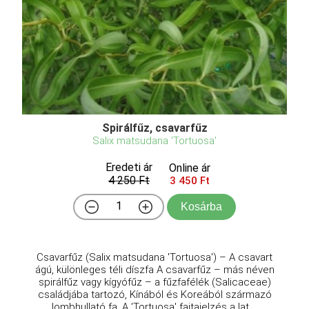
Spirálfűz, csavarfűz
Salix matsudana 'Tortuosa'
Eredeti ár
Online ár
4 250 Ft
3 450 Ft
Kosárba
Csavarfűz (Salix matsudana 'Tortuosa') – A csavart
ágú, különleges téli díszfa A csavarfűz – más néven
spirálfűz vagy kígyófűz – a fűzfafélék (Salicaceae)
családjába tartozó, Kínából és Koreából származó
lombhullató fa. A 'Tortuosa' fajtajelzés a lat ...