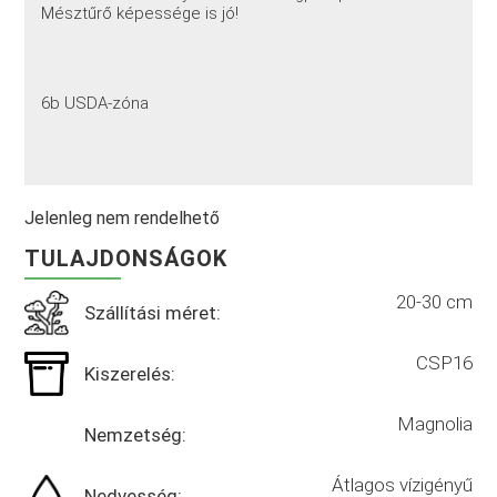
Mésztűrő képessége is jó!
6b USDA-zóna
Jelenleg nem rendelhető
TULAJDONSÁGOK
20-30 cm
Szállítási méret:
CSP16
Kiszerelés:
Magnolia
Nemzetség:
Átlagos vízigényű
Nedvesség: