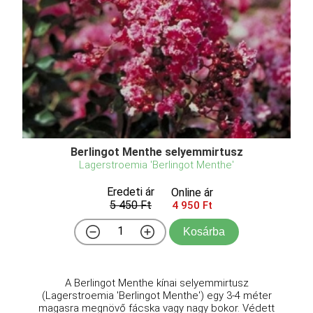
Berlingot Menthe selyemmirtusz
Lagerstroemia 'Berlingot Menthe'
Eredeti ár
Online ár
5 450 Ft
4 950 Ft
Kosárba
A Berlingot Menthe kínai selyemmirtusz
(Lagerstroemia 'Berlingot Menthe') egy 3-4 méter
magasra megnövő fácska vagy nagy bokor. Védett