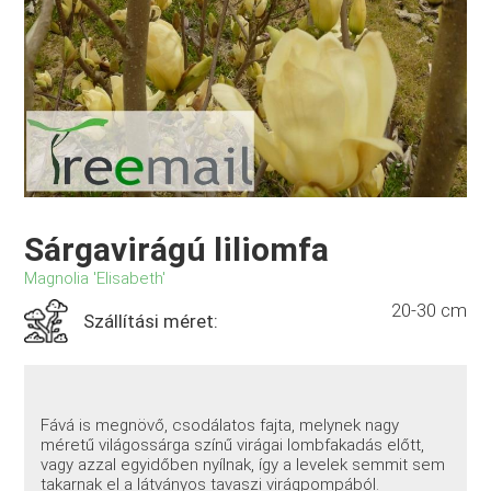
Sárgavirágú liliomfa
Magnolia 'Elisabeth'
20-30 cm
Szállítási méret:
Fává is megnövő, csodálatos fajta, melynek nagy
méretű világossárga színű virágai lombfakadás előtt,
vagy azzal egyidőben nyílnak, így a levelek semmit sem
takarnak el a látványos tavaszi virágpompából.