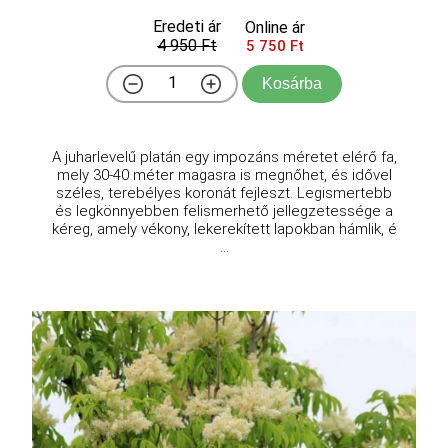
Eredeti ár
Online ár
4 950 Ft
5 750 Ft
Kosárba
A juharlevelű platán egy impozáns méretet elérő fa,
mely 30-40 méter magasra is megnőhet, és idővel
széles, terebélyes koronát fejleszt. Legismertebb
és legkönnyebben felismerhető jellegzetessége a
kéreg, amely vékony, lekerekített lapokban hámlik, é
...