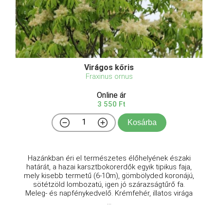
Virágos kőris
Fraxinus ornus
Online ár
3 550 Ft
Kosárba
Hazánkban éri el természetes élőhelyének északi
határát, a hazai karsztbokorerdők egyik tipikus faja,
mely kisebb termetű (6-10m), gömbölyded koronájú,
sötétzöld lombozatú, igen jó szárazságtűrő fa.
Meleg- és napfénykedvelő. Krémfehér, illatos virága
...