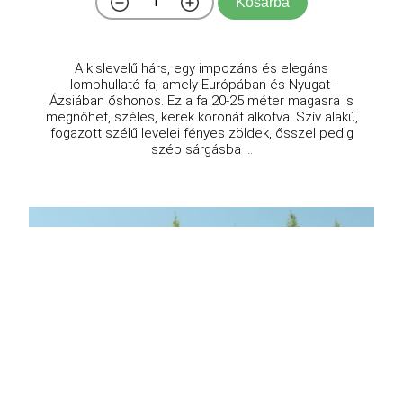
Kosárba
A kislevelű hárs, egy impozáns és elegáns
lombhullató fa, amely Európában és Nyugat-
Ázsiában őshonos. Ez a fa 20-25 méter magasra is
megnőhet, széles, kerek koronát alkotva. Szív alakú,
fogazott szélű levelei fényes zöldek, ősszel pedig
szép sárgásba ...