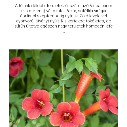
A tőlünk délebbi területekről származó Vinca minor
(kis meténg) változata. Pazar, sötétlila virágai
áprilistól szeptemberig nyílnak. Zöld leveleivel
gyönyörű látványt nyújt. Kis kertekbe tökéletes, de
sűrűn ültetve egészen nagy területek homogén lefe
...