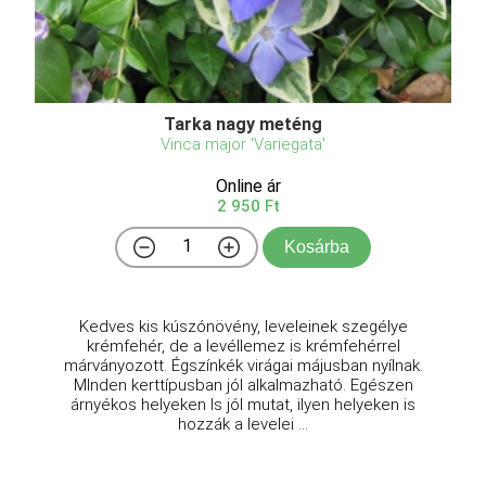
Tarka nagy meténg
Vinca major 'Variegata'
Online ár
2 950 Ft
Kosárba
Kedves kis kúszónövény, leveleinek szegélye
krémfehér, de a levéllemez is krémfehérrel
márványozott. Égszínkék virágai májusban nyílnak.
MInden kerttípusban jól alkalmazható. Egészen
árnyékos helyeken ls jól mutat, ilyen helyeken is
hozzák a levelei ...