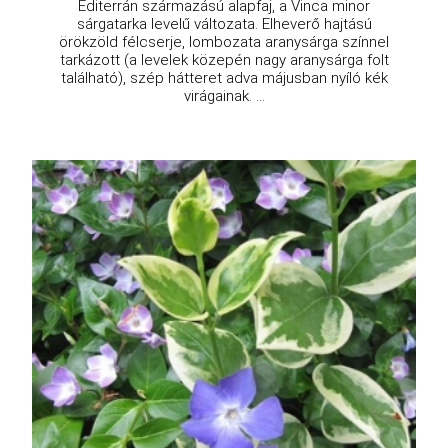
Editerrán származású alapfaj, a Vinca minor
sárgatarka levelű változata. Elheverő hajtású
örökzöld félcserje, lombozata aranysárga színnel
tarkázott (a levelek közepén nagy aranysárga folt
található), szép hátteret adva májusban nyíló kék
virágainak. ...