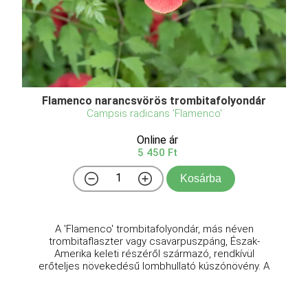
Flamenco narancsvörös trombitafolyondár
Campsis radicans 'Flamenco'
Online ár
5 450 Ft
Kosárba
A 'Flamenco' trombitafolyondár, más néven
trombitaflaszter vagy csavarpuszpáng, Észak-
Amerika keleti részéről származó, rendkívül
erőteljes növekedésű lombhullató kúszónövény. A
Campsis radicans egyik legkedveltebb, élénkpiros
virágú fajtája, amely a ...