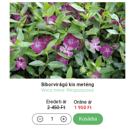
Bíborvirágú kis meténg
Vinca minor 'Atropurpurea'
Eredeti ár
Online ár
2 450 Ft
1 950 Ft
Kosárba