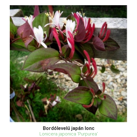
Bordólevelű japán lonc
Lonicera japonica 'Purpurea'