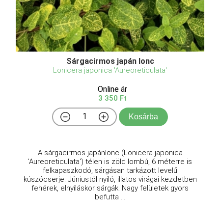
Sárgacirmos japán lonc
Lonicera japonica 'Aureoreticulata'
Online ár
3 350 Ft
Kosárba
A sárgacirmos japánlonc (Lonicera japonica
'Aureoreticulata') télen is zöld lombú, 6 méterre is
felkapaszkodó, sárgásan tarkázott levelű
kúszócserje. Júniustól nyíló, illatos virágai kezdetben
fehérek, elnyíláskor sárgák. Nagy felületek gyors
befutta ...