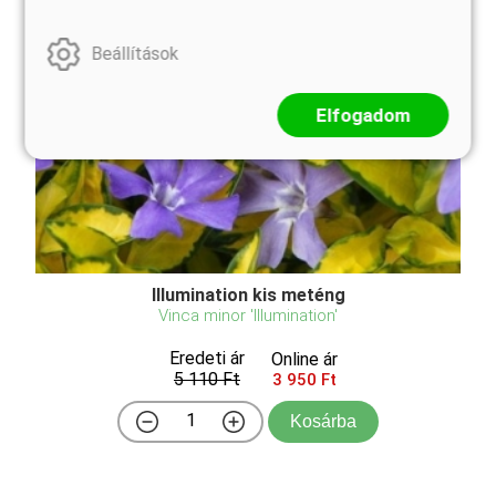
Beállítások
Elfogadom
Illumination kis meténg
Vinca minor 'Illumination'
Eredeti ár
Online ár
5 110 Ft
3 950 Ft
Kosárba