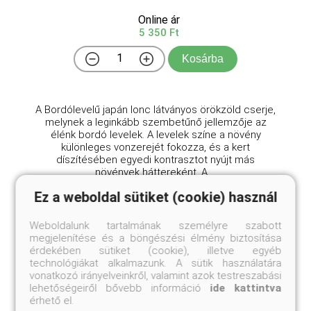
Online ár
5 350 Ft
Kosárba
A Bordólevelű japán lonc látványos örökzöld cserje,
melynek a leginkább szembetűnő jellemzője az
élénk bordó levelek. A levelek színe a növény
különleges vonzerejét fokozza, és a kert
díszítésében egyedi kontrasztot nyújt más
növények háttereként. A ...
Ez a weboldal sütiket (cookie) használ
Weboldalunk tartalmának személyre szabott
megjelenítése és a böngészési élmény biztosítása
érdekében sütiket (cookie), illetve egyéb
technológiákat alkalmazunk. A sütik használatára
vonatkozó irányelveinkről, valamint azok testreszabási
lehetőségeiről bővebb információ
ide kattintva
érhető el.