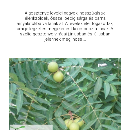
A gesztenye levelei nagyok, hosszúkásak,
élénkzöldek, ősszel pedig sárga és barna
árnyalatokba váltanak át. A levelek élei fogazottak,
ami jellegzetes megjelenést kölcsönöz a fának. A
szelíd gesztenye virágai júniusban és júliusban
jelennek meg, hoss ...