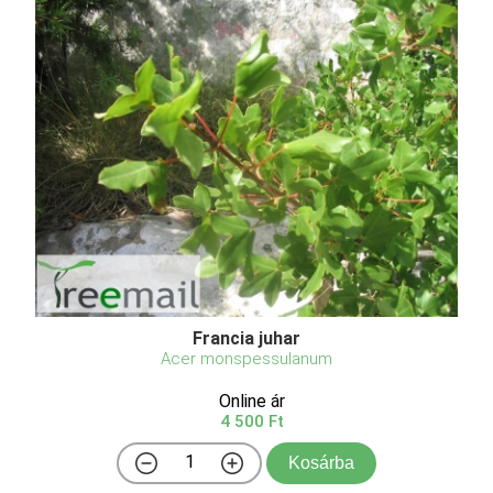
Francia juhar
Acer monspessulanum
Online ár
4 500 Ft
Kosárba