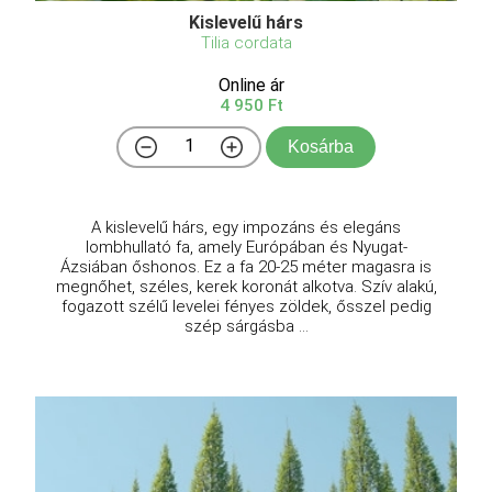
Kislevelű hárs
Tilia cordata
Online ár
4 950 Ft
Kosárba
A kislevelű hárs, egy impozáns és elegáns
lombhullató fa, amely Európában és Nyugat-
Ázsiában őshonos. Ez a fa 20-25 méter magasra is
megnőhet, széles, kerek koronát alkotva. Szív alakú,
fogazott szélű levelei fényes zöldek, ősszel pedig
szép sárgásba ...