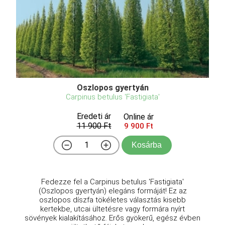
Oszlopos gyertyán
Carpinus betulus 'Fastigiata'
Eredeti ár
Online ár
11 900 Ft
9 900 Ft
Kosárba
Fedezze fel a Carpinus betulus 'Fastigiata'
(Oszlopos gyertyán) elegáns formáját! Ez az
oszlopos díszfa tökéletes választás kisebb
kertekbe, utcai ültetésre vagy formára nyírt
sövények kialakításához. Erős gyökerű, egész évben