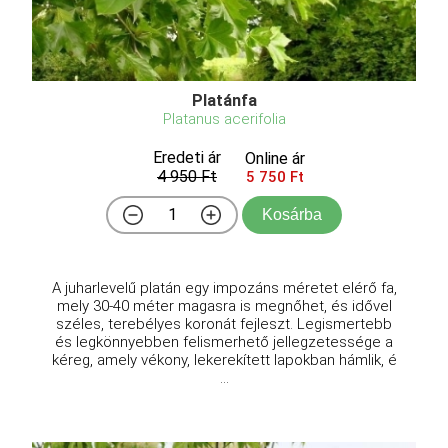
Platánfa
Platanus acerifolia
Eredeti ár
Online ár
4 950 Ft
5 750 Ft
Kosárba
A juharlevelű platán egy impozáns méretet elérő fa,
mely 30-40 méter magasra is megnőhet, és idővel
széles, terebélyes koronát fejleszt. Legismertebb
és legkönnyebben felismerhető jellegzetessége a
kéreg, amely vékony, lekerekített lapokban hámlik, é
...