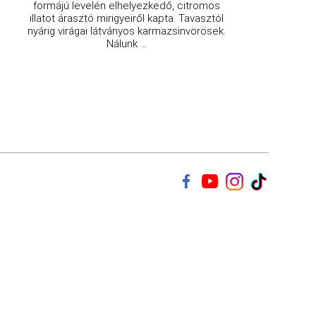
formájú levelén elhelyezkedő, citromos
illatot árasztó mirigyeiről kapta. Tavasztól
nyárig virágai látványos karmazsinvörösek.
Nálunk ...