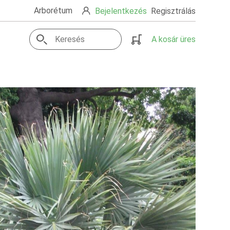
Arborétum
Bejelentkezés
Regisztrálás
A kosár üres