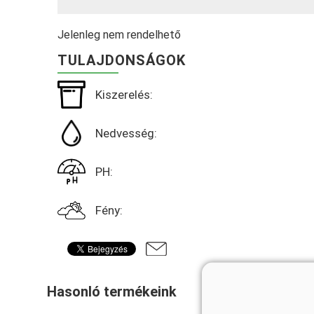
Jelenleg nem rendelhető
TULAJDONSÁGOK
Kiszerelés:
Nedvesség:
PH:
Fény:
Hasonló termékeink