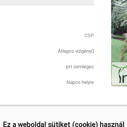
CSP
Átlagos vízigényű
pH semleges
Napos helyre
Ez a weboldal sütiket (cookie) használ