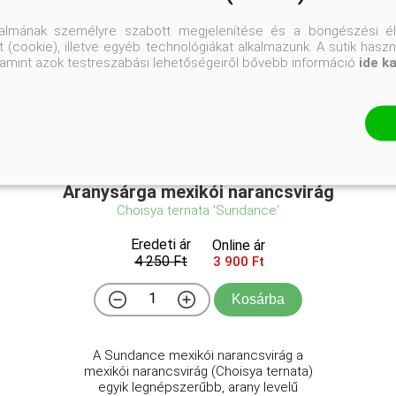
talmának személyre szabott megjelenítése és a böngészési él
 (cookie), illetve egyéb technológiákat alkalmazunk. A sütik hasz
valamint azok testreszabási lehetőségeiről bővebb információ
ide k
Aranysárga mexikói narancsvirág
Choisya ternata 'Sundance'
Eredeti ár
Online ár
4 250 Ft
3 900 Ft
Kosárba
A Sundance mexikói narancsvirág a
mexikói narancsvirág (Choisya ternata)
egyik legnépszerűbb, arany levelű