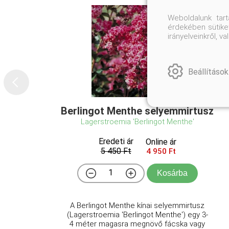
Weboldalunk tar
érdekében sütiket
irányelveinkről, 
Beállítások
Berlingot Menthe selyemmirtusz
Lagerstroemia 'Berlingot Menthe'
Eredeti ár
Online ár
5 450 Ft
4 950 Ft
Kosárba
A Berlingot Menthe kínai selyemmirtusz
(Lagerstroemia 'Berlingot Menthe') egy 3-
4 méter magasra megnövő fácska vagy