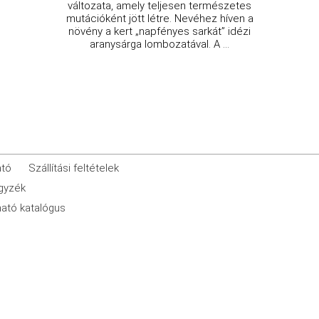
változata, amely teljesen természetes
mutációként jött létre. Nevéhez híven a
növény a kert „napfényes sarkát” idézi
aranysárga lombozatával. A ...
ató
Szállítási feltételek
egyzék
ató katalógus