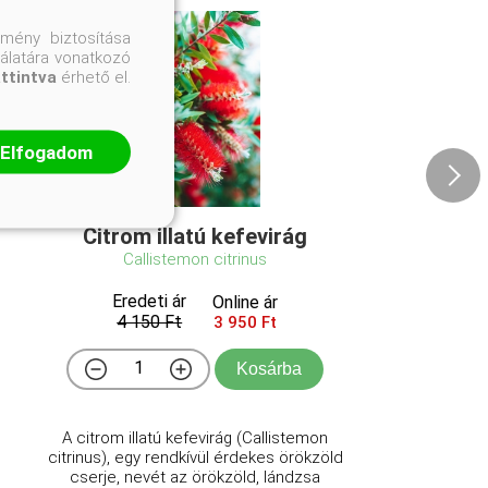
mény biztosítása
nálatára vonatkozó
attintva
érhető el.
Elfogadom
Citrom illatú kefevirág
Callistemon citrinus
Eredeti ár
Online ár
4 150 Ft
3 950 Ft
Kosárba
A citrom illatú kefevirág (Callistemon
citrinus), egy rendkívül érdekes örökzöld
cserje, nevét az örökzöld, lándzsa