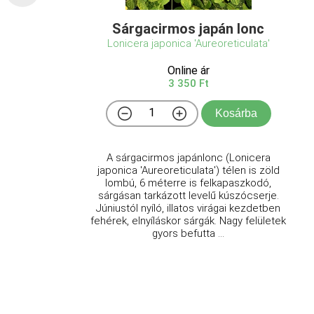
Sárgacirmos japán lonc
Lonicera japonica 'Aureoreticulata'
Online ár
3 350 Ft
Kosárba
A sárgacirmos japánlonc (Lonicera
japonica 'Aureoreticulata') télen is zöld
lombú, 6 méterre is felkapaszkodó,
sárgásan tarkázott levelű kúszócserje.
Júniustól nyíló, illatos virágai kezdetben
fehérek, elnyíláskor sárgák. Nagy felületek
gyors befutta ...