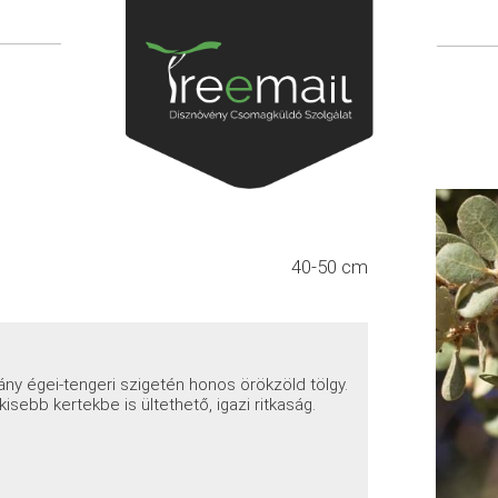
40-50 cm
y égei-tengeri szigetén honos örökzöld tölgy.
sebb kertekbe is ültethető, igazi ritkaság.