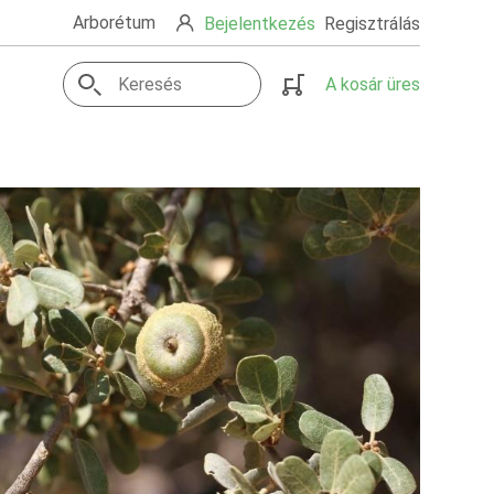
Arborétum
Bejelentkezés
Regisztrálás
A kosár üres