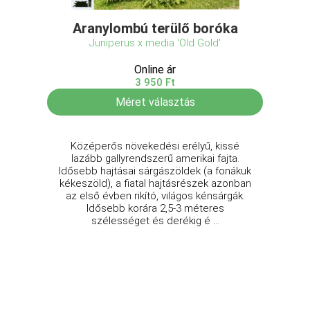
Aranylombú terülő boróka
Juniperus x media 'Old Gold'
Online ár
3 950 Ft
Méret választás
Középerős növekedési erélyű, kissé
lazább gallyrendszerű amerikai fajta.
Idősebb hajtásai sárgászöldek (a fonákuk
kékeszöld), a fiatal hajtásrészek azonban
az első évben rikító, világos kénsárgák.
Idősebb korára 2,5-3 méteres
szélességet és derékig é ...