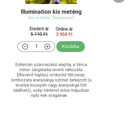
Illumination kis meténg
Vinca minor 'Illumination'
Eredeti ár
Online ár
5 110 Ft
3 950 Ft
Kosárba
Editerrán származású alapfaj, a Vinca
minor sárgatarka levelű változata.
Elheverő hajtású örökzöld félcserje,
lombozata aranysárga színnel tarkázott (a
levelek közepén nagy aranysárga folt
található), szép hátteret adva májusban
nyíló kék virágainak. ...