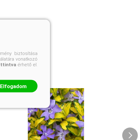
mény biztosítása
nálatára vonatkozó
attintva
érhető el.
Elfogadom