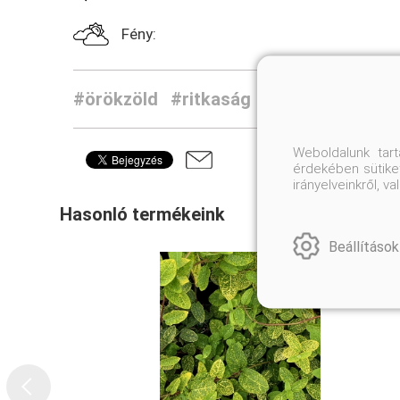
Fény:
#örökzöld
#ritkaság
#cserje
Weboldalunk tar
érdekében sütiket
irányelveinkről, 
Hasonló termékeink
Beállítások