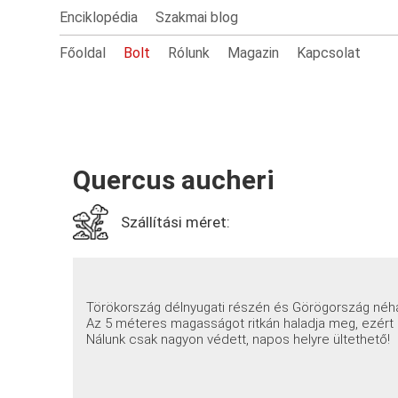
Enciklopédia
Szakmai blog
Főoldal
Bolt
Rólunk
Magazin
Kapcsolat
Quercus aucheri
Szállítási méret:
Törökország délnyugati részén és Görögország néhán
Az 5 méteres magasságot ritkán haladja meg, ezért ki
Nálunk csak nagyon védett, napos helyre ültethető!