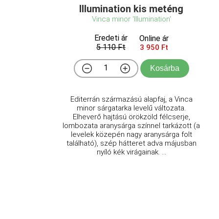
Illumination kis meténg
Vinca minor 'Illumination'
Eredeti ár
Online ár
5 110 Ft
3 950 Ft
Kosárba
Editerrán származású alapfaj, a Vinca
minor sárgatarka levelű változata.
Elheverő hajtású örökzöld félcserje,
lombozata aranysárga színnel tarkázott (a
levelek közepén nagy aranysárga folt
található), szép hátteret adva májusban
nyíló kék virágainak. ...