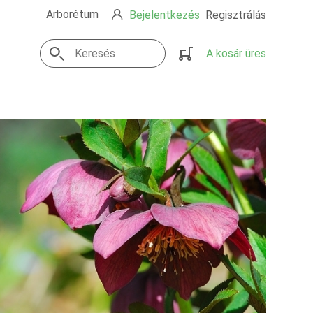
Arborétum
Bejelentkezés
Regisztrálás
A kosár üres