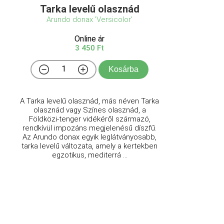
Tarka levelű olasznád
Arundo donax 'Versicolor'
Online ár
3 450 Ft
Kosárba
A Tarka levelű olasznád, más néven Tarka
olasznád vagy Színes olasznád, a
Földközi-tenger vidékéről származó,
rendkívül impozáns megjelenésű díszfű.
Az Arundo donax egyik leglátványosabb,
tarka levelű változata, amely a kertekben
egzotikus, mediterrá ...