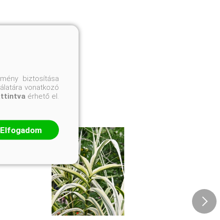
mény biztosítása
nálatára vonatkozó
attintva
érhető el.
Elfogadom