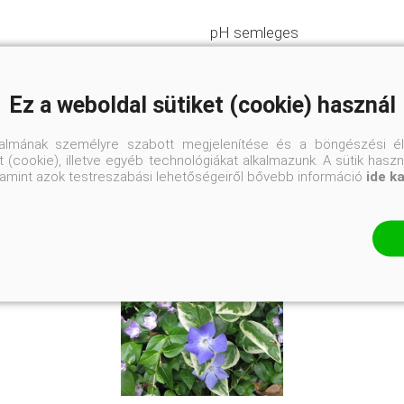
pH semleges
Félárnyékos helyre
Ez a weboldal sütiket (cookie) használ
talmának személyre szabott megjelenítése és a böngészési él
 (cookie), illetve egyéb technológiákat alkalmazunk. A sütik hasz
valamint azok testreszabási lehetőségeiről bővebb információ
ide k