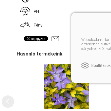
PH:
Fény:
Weboldalunk tar
érdekében sütiket
irányelveinkről, 
Hasonló termékeink
Beállítások