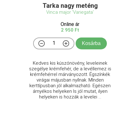
Tarka nagy meténg
Vinca major 'Variegata'
Online ár
2 950 Ft
Kosárba
Kedves kis kúszónövény, leveleinek
szegélye krémfehér, de a levéllemez is
krémfehérrel márványozott. Égszínkék
virágai májusban nyílnak. MInden
kerttípusban jól alkalmazható. Egészen
árnyékos helyeken ls jól mutat, ilyen
helyeken is hozzák a levelei ...