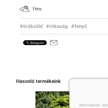
Fény:
#örökzöld
#ritkaság
#fenyő
Hasonló termékeink
Weboldalunk tar