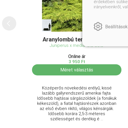
érdekében sütiket
irányelveinkről, 
Beállítások
Aranylombú terülő boróka
Juniperus x media 'Old Gold'
Online ár
3 950 Ft
Méret választás
Középerős növekedési erélyű, kissé
lazább gallyrendszerű amerikai fajta.
Idősebb hajtásai sárgászöldek (a fonákuk
kékeszöld), a fiatal hajtásrészek azonban
az első évben rikító, világos kénsárgák.
Idősebb korára 2,5-3 méteres
szélességet és derékig é ...