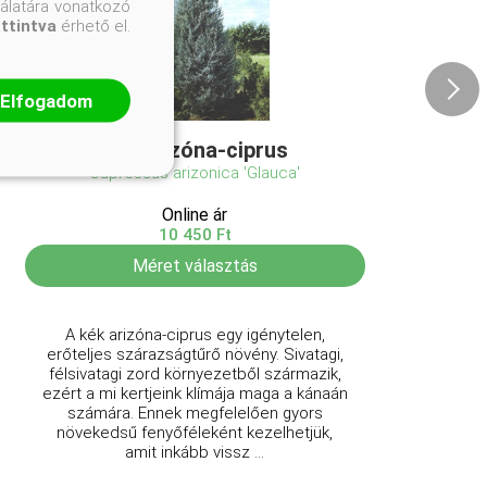
nálatára vonatkozó
attintva
érhető el.
Elfogadom
Kék arizóna-ciprus
Cupressus arizonica 'Glauca'
Online ár
10 450 Ft
Méret választás
A kék arizóna-ciprus egy igénytelen,
erőteljes szárazságtűrő növény. Sivatagi,
félsivatagi zord környezetből származik,
ezért a mi kertjeink klímája maga a kánaán
számára. Ennek megfelelően gyors
növekedsű fenyőféleként kezelhetjük,
amit inkább vissz ...