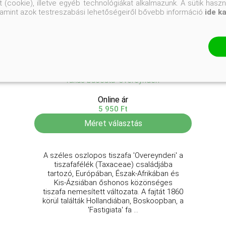
 (cookie), illetve egyéb technológiákat alkalmazunk. A sütik hasz
valamint azok testreszabási lehetőségeiről bővebb információ
ide k
Széles oszlopos tiszafa
Taxus baccata 'Overeynderi'
Online ár
5 950 Ft
Méret választás
A széles oszlopos tiszafa 'Overeynderi' a
tiszafafélék (Taxaceae) családjába
tartozó, Európában, Észak-Afrikában és
Kis-Ázsiában őshonos közönséges
tiszafa nemesített változata. A fajtát 1860
körül találták Hollandiában, Boskoopban, a
'Fastigiata' fa ...