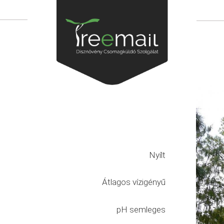
Nyílt
Átlagos vízigényű
pH semleges