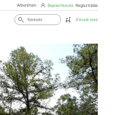
Arborétum
Bejelentkezés
Regisztrálás
A kosár üres