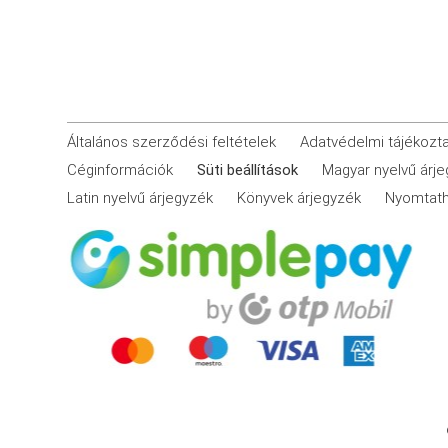
Általános szerződési feltételek
Adatvédelmi tájékozt
Céginformációk
Süti beállítások
Magyar nyelvű árj
Latin nyelvű árjegyzék
Könyvek árjegyzék
Nyomtath