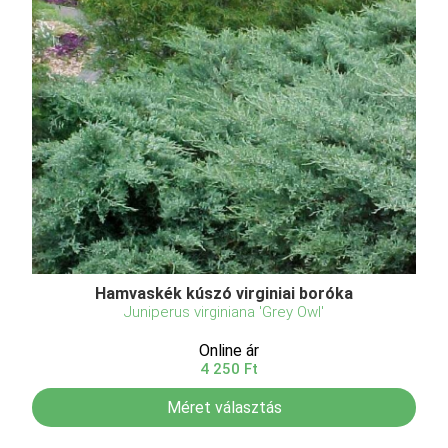
Hamvaskék kúszó virginiai boróka
Juniperus virginiana 'Grey Owl'
Online ár
4 250 Ft
Méret választás