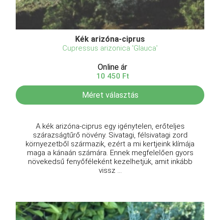
Kék arizóna-ciprus
Cupressus arizonica 'Glauca'
Online ár
10 450 Ft
Méret választás
A kék arizóna-ciprus egy igénytelen, erőteljes
szárazságtűrő növény. Sivatagi, félsivatagi zord
környezetből származik, ezért a mi kertjeink klímája
maga a kánaán számára. Ennek megfelelően gyors
növekedsű fenyőféleként kezelhetjük, amit inkább
vissz ...