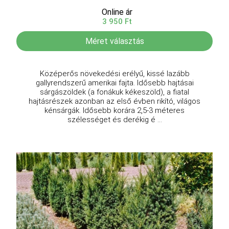
Online ár
3 950 Ft
Méret választás
Középerős növekedési erélyű, kissé lazább
gallyrendszerű amerikai fajta. Idősebb hajtásai
sárgászöldek (a fonákuk kékeszöld), a fiatal
hajtásrészek azonban az első évben rikító, világos
kénsárgák. Idősebb korára 2,5-3 méteres
szélességet és derékig é ...