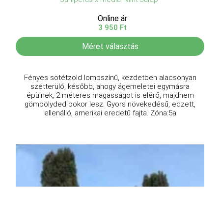
Online ár
3 950 Ft
Méret választás
Fényes sötétzöld lombszínű, kezdetben alacsonyan
szétterülő, később, ahogy ágemeletei egymásra
épülnek, 2 méteres magasságot is elérő, majdnem
gömbölyded bokor lesz. Gyors növekedésű, edzett,
ellenálló, amerikai eredetű fajta. Zóna:5a