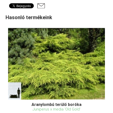
Hasonló termékeink
Aranylombú terülő boróka
Juniperus x media 'Old Gold'