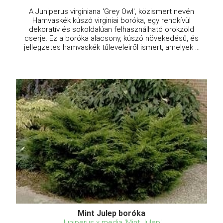
A Juniperus virginiana 'Grey Owl', közismert nevén
Hamvaskék kúszó virginiai boróka, egy rendkívül
dekoratív és sokoldalúan felhasználható örökzöld
cserje. Ez a boróka alacsony, kúszó növekedésű, és
jellegzetes hamvaskék tűleveleiről ismert, amelyek ...
Mint Julep boróka
Juniperus x media 'Mint Julep'