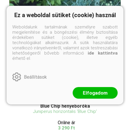
Ez a weboldal sütiket (cookie) használ
Weboldalunk tartalmának személyre szabott
megjelenítése és a böngészési élmény biztosítása
érdekében sütiket (cookie), illetve egyéb
technológiákat alkalmazunk. A sütik használatára
vonatkozó irányelveinkről, valamint azok testreszabási
lehetőségeiről bővebb információ
ide kattintva
érhető el.
Beállítások
Elfogadom
Blue Chip henyeboróka
Juniperus horizontalis 'Blue Chip'
Online ár
3 290 Ft