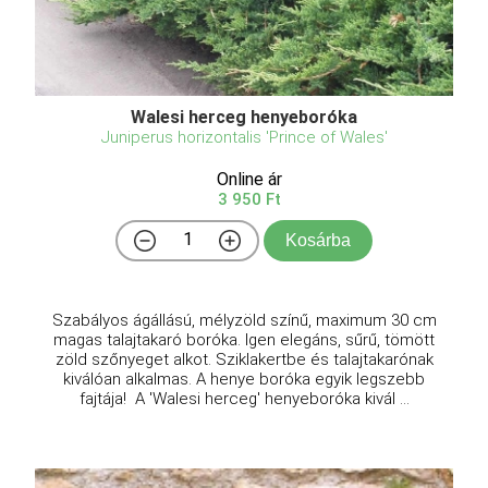
Walesi herceg henyeboróka
Juniperus horizontalis 'Prince of Wales'
Online ár
3 950 Ft
Kosárba
Szabályos ágállású, mélyzöld színű, maximum 30 cm
magas talajtakaró boróka. Igen elegáns, sűrű, tömött
zöld szőnyeget alkot. Sziklakertbe és talajtakarónak
kiválóan alkalmas. A henye boróka egyik legszebb
fajtája! A 'Walesi herceg' henyeboróka kivál ...