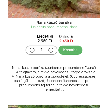
Nana kúszó boróka
Juniperus procumbens 'Nana'
Eredeti ár
Online ár
2 950 Ft
2 450 Ft
Kosárba
Nana kúszó boróka (Juniperus procumbens 'Nana')
– A talajtakaró, elfekvő növekedésű törpe örökzöld
A Nana kúszó boróka a ciprusfélék (Cupressaceae)
családjába tartozó, Japánban őshonos, Juniperus
procumbens faj törpe, elfekvő növekedésű
nemesített ...