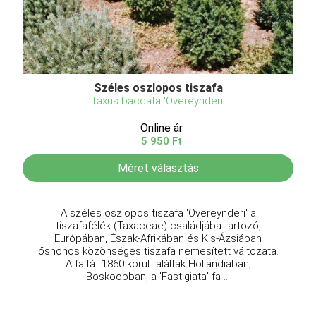
Széles oszlopos tiszafa
Taxus baccata 'Overeynderi'
Online ár
5 950 Ft
Méret választás
A széles oszlopos tiszafa 'Overeynderi' a
tiszafafélék (Taxaceae) családjába tartozó,
Európában, Észak-Afrikában és Kis-Ázsiában
őshonos közönséges tiszafa nemesített változata.
A fajtát 1860 körül találták Hollandiában,
Boskoopban, a 'Fastigiata' fa ...