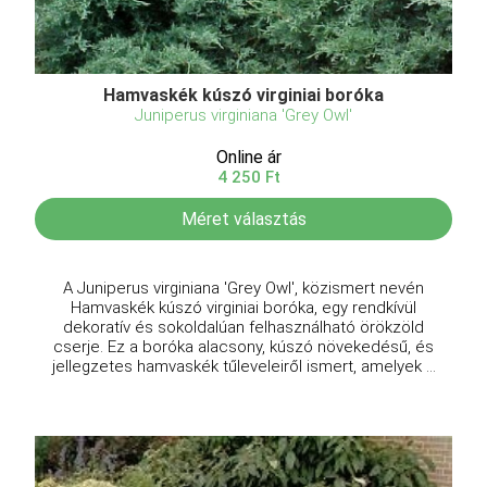
Hamvaskék kúszó virginiai boróka
Juniperus virginiana 'Grey Owl'
Online ár
4 250 Ft
Méret választás
A Juniperus virginiana 'Grey Owl', közismert nevén
Hamvaskék kúszó virginiai boróka, egy rendkívül
dekoratív és sokoldalúan felhasználható örökzöld
cserje. Ez a boróka alacsony, kúszó növekedésű, és
jellegzetes hamvaskék tűleveleiről ismert, amelyek ...