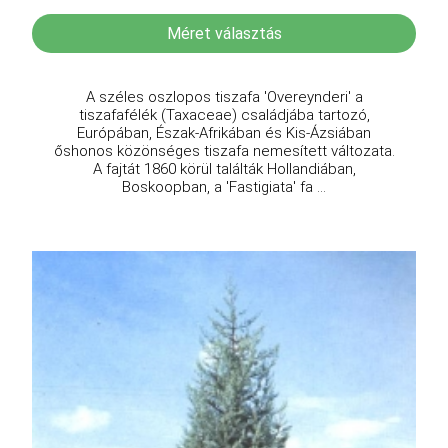
Méret választás
A széles oszlopos tiszafa 'Overeynderi' a
tiszafafélék (Taxaceae) családjába tartozó,
Európában, Észak-Afrikában és Kis-Ázsiában
őshonos közönséges tiszafa nemesített változata.
A fajtát 1860 körül találták Hollandiában,
Boskoopban, a 'Fastigiata' fa ...