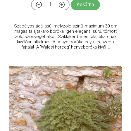
Kosárba
Szabályos ágállású, mélyzöld színű, maximum 30 cm
magas talajtakaró boróka. Igen elegáns, sűrű, tömött
zöld szőnyeget alkot. Sziklakertbe és talajtakarónak
kiválóan alkalmas. A henye boróka egyik legszebb
fajtája! A 'Walesi herceg' henyeboróka kivál ...