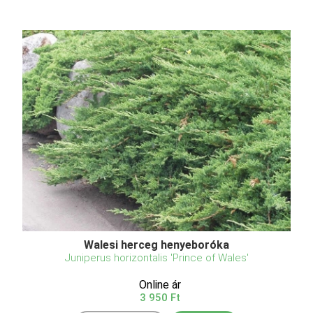
Walesi herceg henyeboróka
Juniperus horizontalis 'Prince of Wales'
Online ár
3 950 Ft