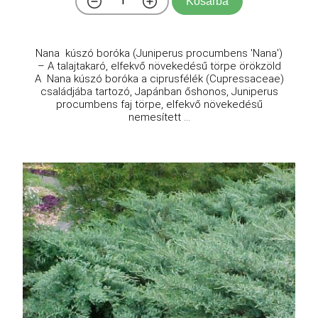
Kosárba
Nana kúszó boróka (Juniperus procumbens 'Nana')
– A talajtakaró, elfekvő növekedésű törpe örökzöld
A Nana kúszó boróka a ciprusfélék (Cupressaceae)
családjába tartozó, Japánban őshonos, Juniperus
procumbens faj törpe, elfekvő növekedésű
nemesített ...