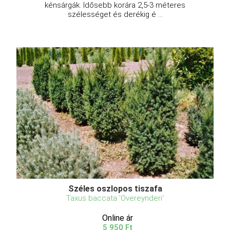
kénsárgák. Idősebb korára 2,5-3 méteres
szélességet és derékig é ...
Széles oszlopos tiszafa
Taxus baccata 'Overeynderi'
Online ár
5 950 Ft