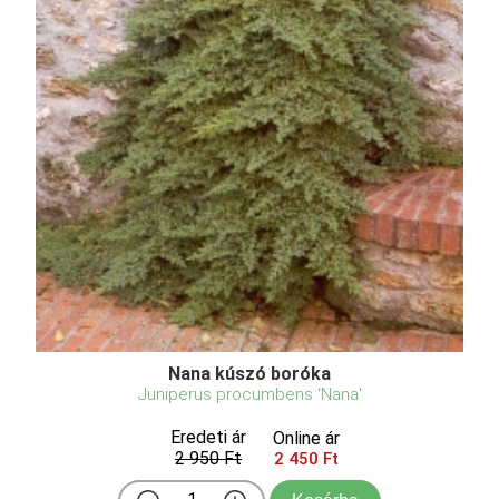
Nana kúszó boróka
Juniperus procumbens 'Nana'
Eredeti ár
Online ár
2 950 Ft
2 450 Ft