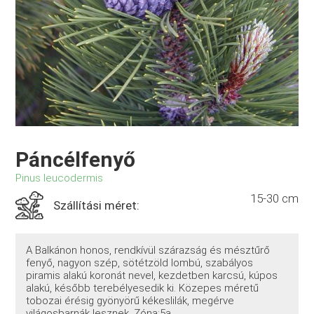
Páncélfenyő
Pinus leucodermis
15-30 cm
Szállítási méret:
A Balkánon honos, rendkívül szárazság és mésztűrő
fenyő, nagyon szép, sötétzöld lombú, szabályos
piramis alakú koronát nevel, kezdetben karcsú, kúpos
alakú, később terebélyesedik ki. Közepes méretű
tobozai érésig gyönyörű kékeslilák, megérve
világosbarnák lesznek. Zóna:5a