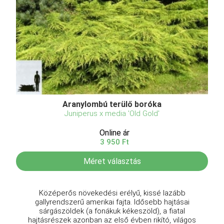
Aranylombú terülő boróka
Juniperus x media 'Old Gold'
Online ár
3 950 Ft
Méret választás
Középerős növekedési erélyű, kissé lazább
gallyrendszerű amerikai fajta. Idősebb hajtásai
sárgászöldek (a fonákuk kékeszöld), a fiatal
hajtásrészek azonban az első évben rikító, világos