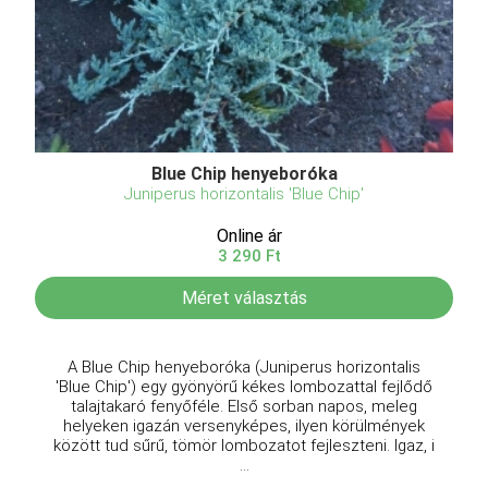
Blue Chip henyeboróka
Juniperus horizontalis 'Blue Chip'
Online ár
3 290 Ft
Méret választás
A Blue Chip henyeboróka (Juniperus horizontalis
'Blue Chip') egy gyönyörű kékes lombozattal fejlődő
talajtakaró fenyőféle. Első sorban napos, meleg
helyeken igazán versenyképes, ilyen körülmények
között tud sűrű, tömör lombozatot fejleszteni. Igaz, i
...