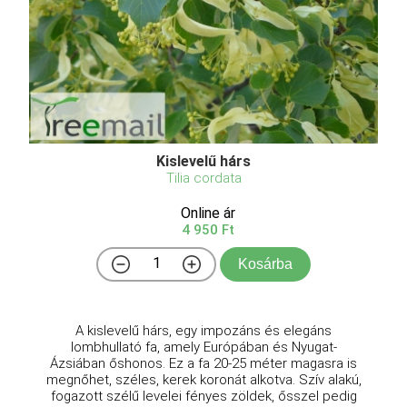
Kislevelű hárs
Tilia cordata
Online ár
4 950 Ft
Kosárba
A kislevelű hárs, egy impozáns és elegáns
lombhullató fa, amely Európában és Nyugat-
Ázsiában őshonos. Ez a fa 20-25 méter magasra is
megnőhet, széles, kerek koronát alkotva. Szív alakú,
fogazott szélű levelei fényes zöldek, ősszel pedig