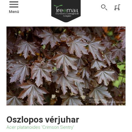
Menü
Oszlopos vérjuhar
Acer platanoides 'Crimson Sentry'