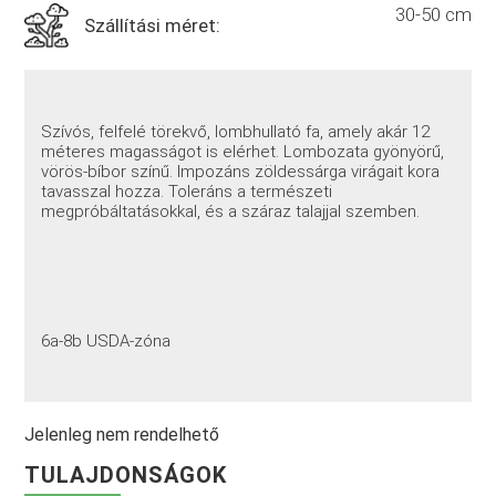
30-50 cm
Szállítási méret:
Szívós, felfelé törekvő, lombhullató fa, amely akár 12
méteres magasságot is elérhet. Lombozata gyönyörű,
vörös-bíbor színű. Impozáns zöldessárga virágait kora
tavasszal hozza. Toleráns a természeti
megpróbáltatásokkal, és a száraz talajjal szemben.
6a-8b USDA-zóna
Jelenleg nem rendelhető
TULAJDONSÁGOK