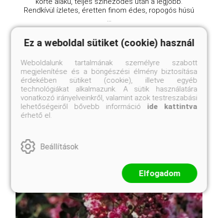
körte alakú, teljes színeződés után a legjobb.
Rendkívül ízletes, éretten finom édes, ropogós húsú
...
Ez a weboldal sütiket (cookie) használ
Weboldalunk tartalmának személyre szabott
megjelenítése és a böngészési élmény biztosítása
érdekében sütiket (cookie), illetve egyéb
technológiákat alkalmazunk. A sütik használatára
vonatkozó irányelveinkről, valamint azok testreszabási
lehetőségeiről bővebb információ
ide kattintva
érhető el.
Beállítások
Elfogadom