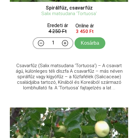
Spirálfűz, csavarfűz
Salix matsudana 'Tortuosa'
Eredeti ár
Online ár
4 250 Ft
3 450 Ft
Kosárba
Csavarfűz (Salix matsudana 'Tortuosa') – A csavart
ágú, különleges téli díszfa A csavarfűz – más néven
spirálfűz vagy kígyófűz – a fűzfafélék (Salicaceae)
családjába tartozó, Kínából és Koreából származó
lombhullató fa. A 'Tortuosa' fajtajelzés a lat ...