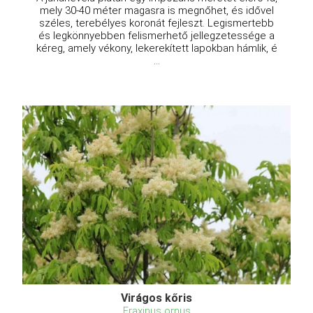
mely 30-40 méter magasra is megnőhet, és idővel
széles, terebélyes koronát fejleszt. Legismertebb
és legkönnyebben felismerhető jellegzetessége a
kéreg, amely vékony, lekerekített lapokban hámlik, é
...
Virágos kőris
Fraxinus ornus