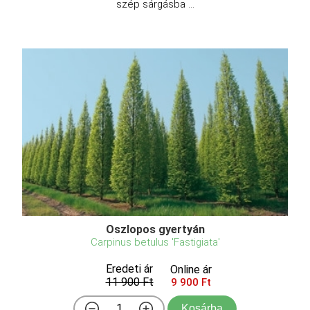
szép sárgásba ...
Oszlopos gyertyán
Carpinus betulus 'Fastigiata'
Eredeti ár
Online ár
11 900 Ft
9 900 Ft
Kosárba