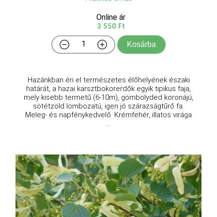
Online ár
3 550 Ft
Kosárba
Hazánkban éri el természetes élőhelyének északi
határát, a hazai karsztbokorerdők egyik tipikus faja,
mely kisebb termetű (6-10m), gömbölyded koronájú,
sötétzöld lombozatú, igen jó szárazságtűrő fa.
Meleg- és napfénykedvelő. Krémfehér, illatos virága
...