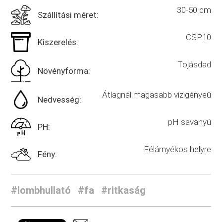
30-50 cm
Szállítási méret:
CSP10
Kiszerelés:
Tojásdad
Növényforma:
Átlagnál magasabb vízigényeű
Nedvesség:
pH savanyú
PH:
Félárnyékos helyre
Fény:
#lombhullató
#fa
#ritkaság