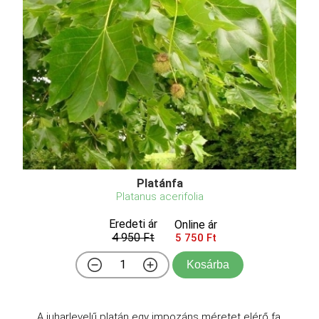
Platánfa
Platanus acerifolia
Eredeti ár
Online ár
4 950 Ft
5 750 Ft
Kosárba
A juharlevelű platán egy impozáns méretet elérő fa,