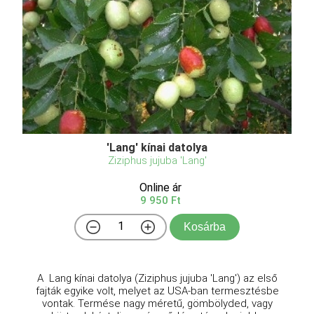
'Lang' kínai datolya
Ziziphus jujuba 'Lang'
Online ár
9 950 Ft
Kosárba
A Lang kínai datolya (Ziziphus jujuba 'Lang') az első
fajták egyike volt, melyet az USA-ban termesztésbe
vontak. Termése nagy méretű, gömbölyded, vagy