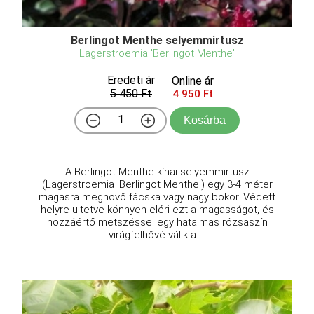
Berlingot Menthe selyemmirtusz
Lagerstroemia 'Berlingot Menthe'
Eredeti ár
Online ár
5 450 Ft
4 950 Ft
Kosárba
A Berlingot Menthe kínai selyemmirtusz
(Lagerstroemia 'Berlingot Menthe') egy 3-4 méter
magasra megnövő fácska vagy nagy bokor. Védett
helyre ültetve könnyen eléri ezt a magasságot, és
hozzáértő metszéssel egy hatalmas rózsaszín
virágfelhővé válik a ...