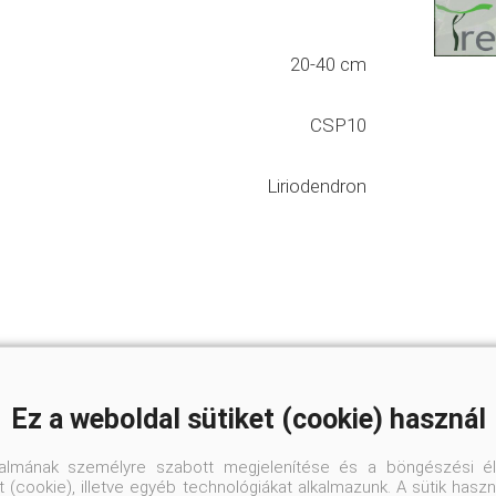
20-40 cm
CSP10
Liriodendron
Ez a weboldal sütiket (cookie) használ
talmának személyre szabott megjelenítése és a böngészési él
 (cookie), illetve egyéb technológiákat alkalmazunk. A sütik hasz