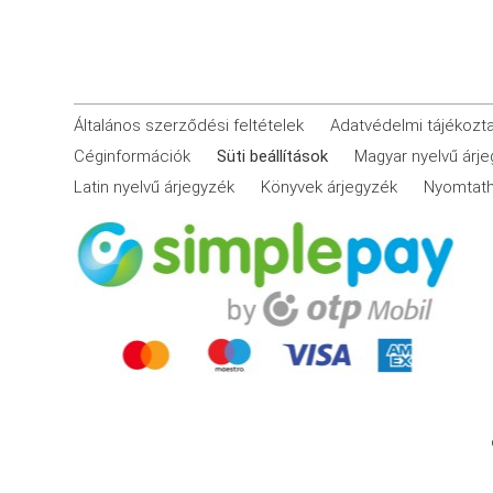
Általános szerződési feltételek
Adatvédelmi tájékozt
Céginformációk
Süti beállítások
Magyar nyelvű árj
Latin nyelvű árjegyzék
Könyvek árjegyzék
Nyomtath