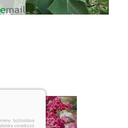
mény biztosítása
nálatára vonatkozó