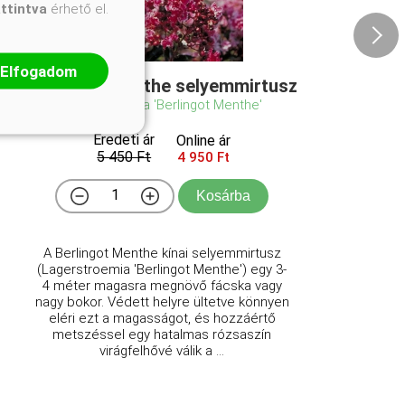
attintva
érhető el.
Elfogadom
Berlingot Menthe selyemmirtusz
Lagerstroemia 'Berlingot Menthe'
Eredeti ár
Online ár
5 450 Ft
4 950 Ft
Kosárba
A Berlingot Menthe kínai selyemmirtusz
(Lagerstroemia 'Berlingot Menthe') egy 3-
4 méter magasra megnövő fácska vagy
nagy bokor. Védett helyre ültetve könnyen
eléri ezt a magasságot, és hozzáértő
metszéssel egy hatalmas rózsaszín
virágfelhővé válik a ...