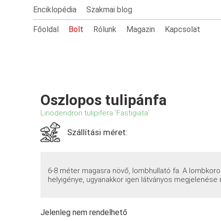
Enciklopédia
Szakmai blog
Főoldal
Bolt
Rólunk
Magazin
Kapcsolat
Oszlopos tulipánfa
Liriodendron tulipifera 'Fastigiata'
Szállítási méret:
6-8 méter magasra növő, lombhullató fa. A lombkoro
helyigénye, ugyanakkor igen látványos megjelenése r
Jelenleg nem rendelhető