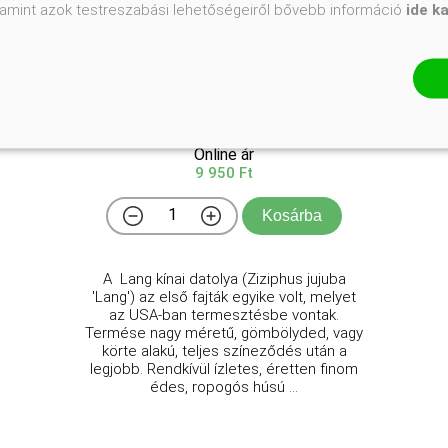
valamint azok testreszabási lehetőségeiről bővebb információ
ide k
'Lang' kínai datolya
Ziziphus jujuba 'Lang'
Online ár
9 950 Ft
Kosárba
A Lang kínai datolya (Ziziphus jujuba
'Lang') az első fajták egyike volt, melyet
az USA-ban termesztésbe vontak.
Termése nagy méretű, gömbölyded, vagy
körte alakú, teljes színeződés után a
legjobb. Rendkívül ízletes, éretten finom
édes, ropogós húsú ...