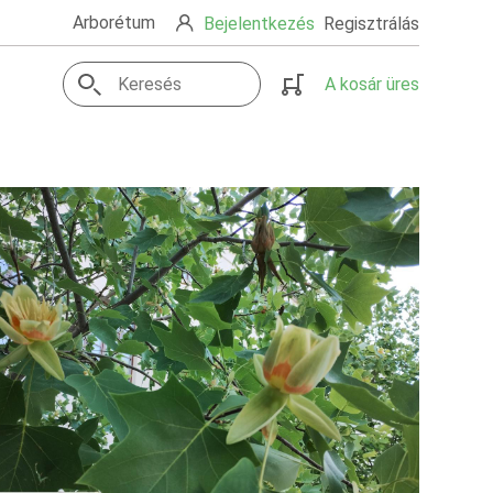
Arborétum
Bejelentkezés
Regisztrálás
A kosár üres