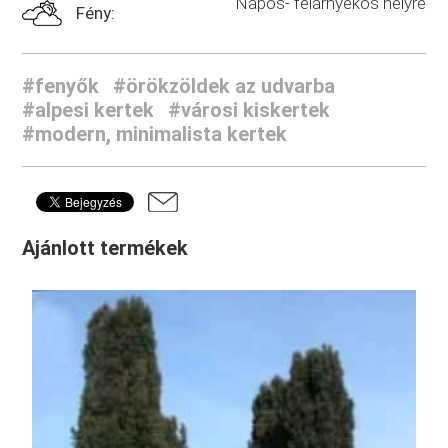
Napos- félárnyékos helyre
Fény:
#fenyők
#örökzöldek az udvarba
#alpesi kertek
#városi kiskertek
#modern, minimalista kertek
Ajánlott termékek