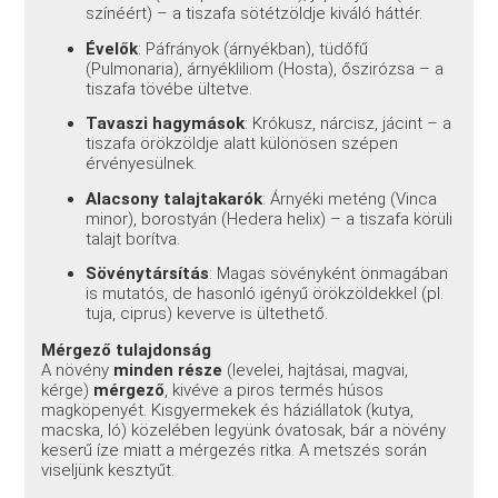
színéért) – a tiszafa sötétzöldje kiváló háttér.
Évelők
: Páfrányok (árnyékban), tüdőfű
(Pulmonaria), árnyékliliom (Hosta), őszirózsa – a
tiszafa tövébe ültetve.
Tavaszi hagymások
: Krókusz, nárcisz, jácint – a
tiszafa örökzöldje alatt különösen szépen
érvényesülnek.
Alacsony talajtakarók
: Árnyéki meténg (Vinca
minor), borostyán (Hedera helix) – a tiszafa körüli
talajt borítva.
Sövénytársítás
: Magas sövényként önmagában
is mutatós, de hasonló igényű örökzöldekkel (pl.
tuja, ciprus) keverve is ültethető.
Mérgező tulajdonság
A növény
minden része
(levelei, hajtásai, magvai,
kérge)
mérgező
, kivéve a piros termés húsos
magköpenyét
. Kisgyermekek és háziállatok (kutya,
macska, ló) közelében legyünk óvatosak, bár a növény
keserű íze miatt a mérgezés ritka
. A metszés során
viseljünk kesztyűt.