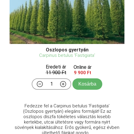
Oszlopos gyertyán
Carpinus betulus 'Fastigiata'
Eredeti ár
Online ár
11 900 Ft
9 900 Ft
Kosárba
Fedezze fel a Carpinus betulus 'Fastigiata'
(Oszlopos gyertyán) elegáns formáját! Ez az
oszlopos díszfa tökéletes választás kisebb
kertekbe, utcai ültetésre vagy formára nyírt
sövények kialakításához. Erős gyökerű, egész évben
ültethető fáinkat gondo ...