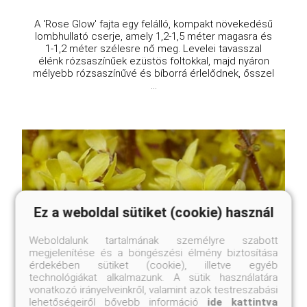
A 'Rose Glow' fajta egy felálló, kompakt növekedésű
lombhullató cserje, amely 1,2-1,5 méter magasra és
1-1,2 méter szélesre nő meg. Levelei tavasszal
élénk rózsaszínűek ezüstös foltokkal, majd nyáron
mélyebb rózsaszínűvé és bíborrá érlelődnek, ősszel
...
Ez a weboldal sütiket (cookie) használ
Weboldalunk tartalmának személyre szabott
megjelenítése és a böngészési élmény biztosítása
érdekében sütiket (cookie), illetve egyéb
technológiákat alkalmazunk. A sütik használatára
vonatkozó irányelveinkről, valamint azok testreszabási
lehetőségeiről bővebb információ
ide kattintva