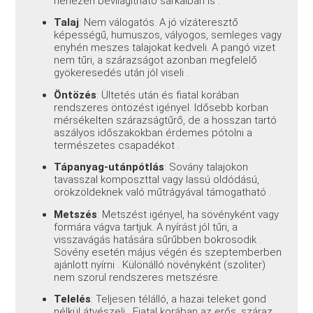
nehezen bevilágítható sarkaiban is
.
Talaj
: Nem válogatós. A jó vízáteresztő
képességű, humuszos, vályogos, semleges vagy
enyhén meszes talajokat kedveli. A pangó vizet
nem tűri, a szárazságot azonban megfelelő
gyökeresedés után jól viseli
.
Öntözés
: Ültetés után és fiatal korában
rendszeres öntözést igényel. Idősebb korban
mérsékelten szárazságtűrő, de a hosszan tartó
aszályos időszakokban érdemes pótolni a
természetes csapadékot
.
Tápanyag-utánpótlás
: Sovány talajokon
tavasszal komposzttal vagy lassú oldódású,
örökzöldeknek való műtrágyával támogatható
.
Metszés
: Metszést igényel, ha sövényként vagy
formára vágva tartjuk. A nyírást jól tűri, a
visszavágás hatására sűrűbben bokrosodik
.
Sövény esetén május végén és szeptemberben
ajánlott nyírni
. Különálló növényként (szoliter)
nem szorul rendszeres metszésre.
Telelés
: Teljesen télálló, a hazai teleket gond
nélkül átvészeli
. Fiatal korában az erős, száraz