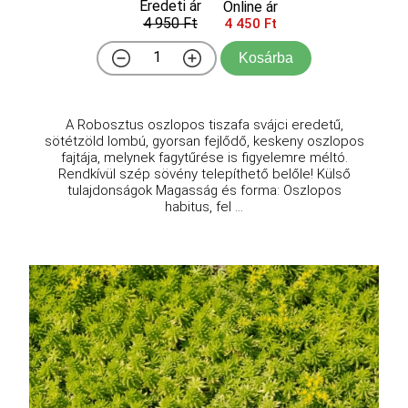
Eredeti ár
Online ár
4 950 Ft
4 450 Ft
Kosárba
A Robosztus oszlopos tiszafa svájci eredetű,
sötétzöld lombú, gyorsan fejlődő, keskeny oszlopos
fajtája, melynek fagytűrése is figyelemre méltó.
Rendkívül szép sövény telepíthető belőle! Külső
tulajdonságok Magasság és forma: Oszlopos
habitus, fel ...