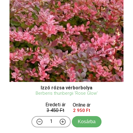
Izzó rózsa vérborbolya
Berberis thunbergii 'Rose Glow'
Eredeti ár
Online ár
3 450 Ft
2 950 Ft
Kosárba