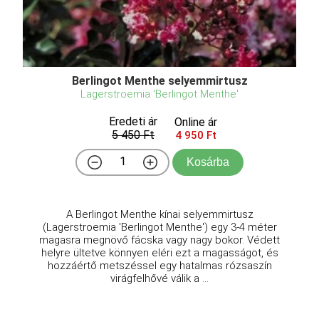
Berlingot Menthe selyemmirtusz
Lagerstroemia 'Berlingot Menthe'
Eredeti ár
Online ár
5 450 Ft
4 950 Ft
Kosárba
A Berlingot Menthe kínai selyemmirtusz
(Lagerstroemia 'Berlingot Menthe') egy 3-4 méter
magasra megnövő fácska vagy nagy bokor. Védett
helyre ültetve könnyen eléri ezt a magasságot, és
hozzáértő metszéssel egy hatalmas rózsaszín
virágfelhővé válik a ...