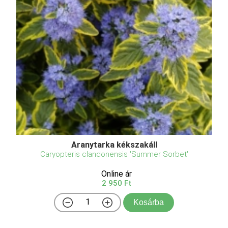
Aranytarka kékszakáll
Caryopteris clandonensis 'Summer Sorbet'
Online ár
2 950 Ft
Kosárba