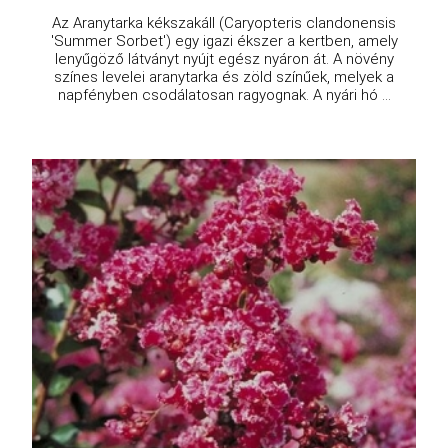
Az Aranytarka kékszakáll (Caryopteris clandonensis
'Summer Sorbet') egy igazi ékszer a kertben, amely
lenyűgöző látványt nyújt egész nyáron át. A növény
színes levelei aranytarka és zöld színűek, melyek a
napfényben csodálatosan ragyognak. A nyári hó ...