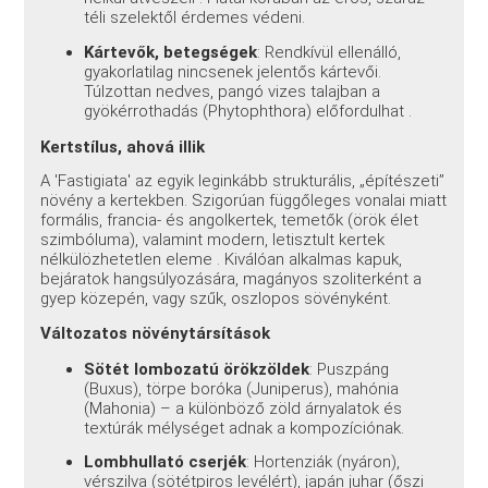
téli szelektől érdemes védeni.
Kártevők, betegségek
: Rendkívül ellenálló,
gyakorlatilag nincsenek jelentős kártevői.
Túlzottan nedves, pangó vizes talajban a
gyökérrothadás (Phytophthora) előfordulhat
.
Kertstílus, ahová illik
A 'Fastigiata' az egyik leginkább strukturális, „építészeti”
növény a kertekben. Szigorúan függőleges vonalai miatt
formális, francia- és angolkertek, temetők (örök élet
szimbóluma), valamint modern, letisztult kertek
nélkülözhetetlen eleme
. Kiválóan alkalmas kapuk,
bejáratok hangsúlyozására, magányos szoliterként a
gyep közepén, vagy szűk, oszlopos sövényként.
Változatos növénytársítások
Sötét lombozatú örökzöldek
: Puszpáng
(Buxus), törpe boróka (Juniperus), mahónia
(Mahonia) – a különböző zöld árnyalatok és
textúrák mélységet adnak a kompozíciónak.
Lombhullató cserjék
: Hortenziák (nyáron),
vérszilva (sötétpiros levélért), japán juhar (őszi