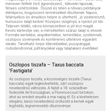
mereven felfelé törő ágrendszerű
, tűlevelei laposak,
fényes sötétzöldek
. Ősszel és télen a nőivarú példányok
élénkpiros, bogyószerű termésekkel díszítenek. Napos,
félárnyékos és árnyékos helyre is ültethető
, jó vízáteresztő,
humuszos talajt kedvel. Közepes vízigényű, a nyírást jól tűri
.
Teljesen télálló, városi környezetben is jól érzi magát
.
Kevés kártevője van, a mérsékelten száraz talajt is elviseli.
Formális kertekbe, angolkertekbe, temetőkbe, szoliternek,
oszlopos sövénynek és konténeres ültetésre egyaránt
ideális
. Társítható törpe tűlevelűekkel, puszpánggal,
rododendronnal, páfrányokkal vagy talajtakaró évelőkkel.
Oszlopos tiszafa – Taxus baccata
'Fastigiata'
Az oszlopos tiszafa, a közönséges tiszafa (Taxus
baccata) egyik legkedveltebb, zárt oszlopos
növekedésű változata
. A fajtát a 18. században
fedezték fel Írországban, a Florencecourt birtokon,
ahol az eredeti anyafa a mai napig él
. Ez a kivételesen
elegáns, lassú növekedésű örökzöld a kertek egyik
legősibb, legnemesebb dísznövénye.