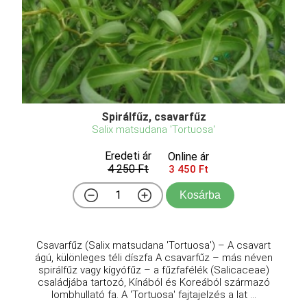
Spirálfűz, csavarfűz
Salix matsudana 'Tortuosa'
Eredeti ár
Online ár
4 250 Ft
3 450 Ft
Kosárba
Csavarfűz (Salix matsudana 'Tortuosa') – A csavart
ágú, különleges téli díszfa A csavarfűz – más néven
spirálfűz vagy kígyófűz – a fűzfafélék (Salicaceae)
családjába tartozó, Kínából és Koreából származó
lombhullató fa. A 'Tortuosa' fajtajelzés a lat ...