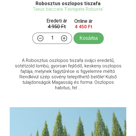
Robosztus oszlopos tiszafa
Taxus baccata 'Fastigiata Robusta'
Eredeti ár
Online ár
4 950 Ft
4 450 Ft
Kosárba
A Robosztus oszlopos tiszafa svájci eredetű,
sötétzöld lombú, gyorsan fejlődő, keskeny oszlopos
fajtája, melynek fagytűrése is figyelemre méltó.
Rendkívül szép sövény telepíthető belőle! Külső
tulajdonságok Magasság és forma: Oszlopos
habitus, fel ...