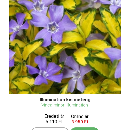
Illumination kis meténg
Vinca minor 'Illumination'
Eredeti ár
Online ár
5 110 Ft
3 950 Ft