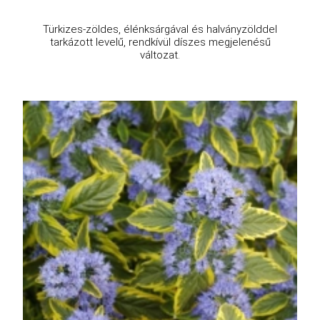
Türkizes-zöldes, élénksárgával és halványzölddel
tarkázott levelű, rendkívül díszes megjelenésű
változat.