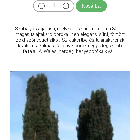
Kosárba
Szabályos ágállású, mélyzöld színű, maximum 30 cm
magas talajtakaró boróka. Igen elegáns, sűrű, tömött
zöld szőnyeget alkot. Sziklakertbe és talajtakarónak
kiválóan alkalmas. A henye boróka egyik legszebb
fajtája! A 'Walesi herceg' henyeboróka kivál ...