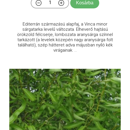
Kosárba
Editerrán származású alapfaj, a Vinca minor
sárgatarka levelű változata. Elheverő hajtású
örökzöld félcserje, lombozata aranysárga színnel
tarkázott (a levelek közepén nagy aranysárga folt
található), szép hátteret adva májusban nyíló kék
virágainak. ...