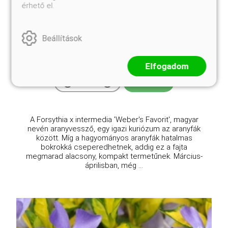
érhető el.
Weber's Favorit pompás aranyfa, aranyvessző
Forsythia x intermedia 'Weber's Favorit'
Beállítások
Eredeti ár
Online ár
3 250 Ft
2 950 Ft
Elfogadom
Kosárba
A Forsythia x intermedia 'Weber's Favorit', magyar
nevén aranyvessző, egy igazi kuriózum az aranyfák
között. Míg a hagyományos aranyfák hatalmas
bokrokká cseperedhetnek, addig ez a fajta
megmarad alacsony, kompakt termetűnek. Március-
áprilisban, még ...