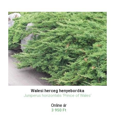
Walesi herceg henyeboróka
Juniperus horizontalis 'Prince of Wales'
Online ár
3 950 Ft