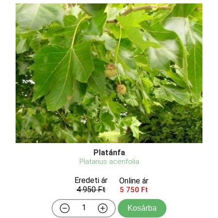
Platánfa
Platanus acerifolia
Eredeti ár
Online ár
4 950 Ft
5 750 Ft
Kosárba