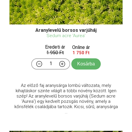
Aranylevelű borsos varjúháj
Sedum acre 'Aurea'
Eredeti ár
Online ár
1 950 Ft
1 750 Ft
Kosárba
Az előző faj aranysárga lombú változata, mely
kihajtáskor szinte világít a többi növény között. Igen
szép! Az aranylevelű borsos varjúháj (Sedum acre
'Aurea') egy kedvelt pozsgás növény, amely a
kőrisfélék családjába tartozik. Kicsi, sűrű, aranysárga
...