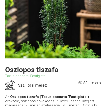
Oszlopos tiszafa
Taxus baccata 'Fastigiata'
60-80 cm cm
Szállítási méret:
Az
Oszlopos tiszafa (Taxus baccata 'Fastigiata')
örökzöld, oszlopos növekedésű tűlevelű cserje, kifejlett
magassága 3-5 méter, szélessége 1-1,5 méter
. Sűrűn álló,