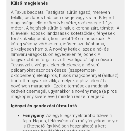
Külső megjelenés
A Taxus baccata 'Fastigiata' sűrűn ágazó, mereven
felálló, oszlopos habitusú cserje vagy kis fa
. Kifejlett
magassága jellemzően 3-5 méter, szélessége 1-1,5
méter
. A hajtások sűrűn állnak, a korona zárt, tömött
. A
tűlevelek laposak, lándzsásak, sötétzöldek, fényesek,
fonákjuk világosabb, körülbelül 1-3 cm hosszúak
. A
kéreg vékony, vörösbarna, idősen szürkésbarna,
pikkelyesen hámló. A növény kétlaki, azaz a nő- és
hímivarú virágok külön egyedeken fejlődnek. A
leggyakrabban forgalmazott 'Fastigiata' fajta nőivarú
.
Tavasszal a virágok jelentéktelenek, a nőivarú
példányokat azonban ősszel (szeptember-
októberben) élénkpiros, húsos magköpennyel (arillusz)
borított magvak díszítik, amelyek egész télen át a
növényen maradnak
. Ezek a termések a madarak
kedvelt csemegéi, ugyanakkor a növény maga (a piros
magköpeny kivételével) minden része mérgező
.
Igényei és gondozási útmutató
Fényigény
: Az egyik legárnyéktűrőbb tűlevelű
fajta. Napos, félárnyékos és mélyárnyékos helyre
is ültethető, így kiválóan használható a kert