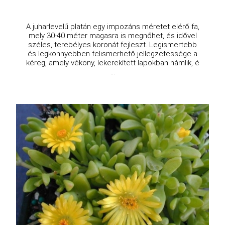
A juharlevelű platán egy impozáns méretet elérő fa,
mely 30-40 méter magasra is megnőhet, és idővel
széles, terebélyes koronát fejleszt. Legismertebb
és legkönnyebben felismerhető jellegzetessége a
kéreg, amely vékony, lekerekített lapokban hámlik, é
...