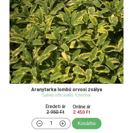
Aranytarka lombú orvosi zsálya
Salvia officinalis 'Icterina'
Eredeti ár
Online ár
2 950 Ft
2 450 Ft
Kosárba