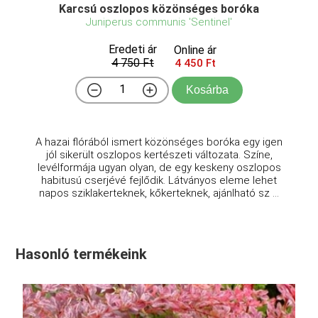
Karcsú oszlopos közönséges boróka
Juniperus communis 'Sentinel'
Eredeti ár
Online ár
4 750 Ft
4 450 Ft
Kosárba
A hazai flórából ismert közönséges boróka egy igen
jól sikerült oszlopos kertészeti változata. Színe,
levélformája ugyan olyan, de egy keskeny oszlopos
habitusú cserjévé fejlődik. Látványos eleme lehet
napos sziklakerteknek, kőkerteknek, ajánlható sz ...
Hasonló termékeink