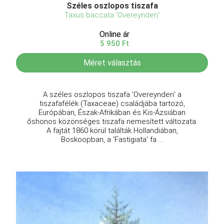
Széles oszlopos tiszafa
Taxus baccata 'Overeynderi'
Online ár
5 950 Ft
Méret választás
A széles oszlopos tiszafa 'Overeynderi' a
tiszafafélék (Taxaceae) családjába tartozó,
Európában, Észak-Afrikában és Kis-Ázsiában
őshonos közönséges tiszafa nemesített változata.
A fajtát 1860 körül találták Hollandiában,
Boskoopban, a 'Fastigiata' fa ...