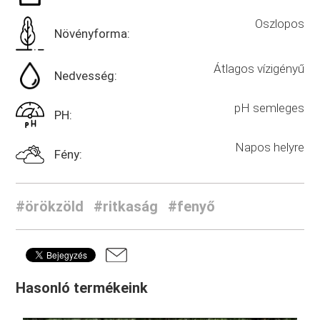
Oszlopos
Növényforma:
Átlagos vízigényű
Nedvesség:
pH semleges
PH:
Napos helyre
Fény:
#örökzöld
#ritkaság
#fenyő
Hasonló termékeink