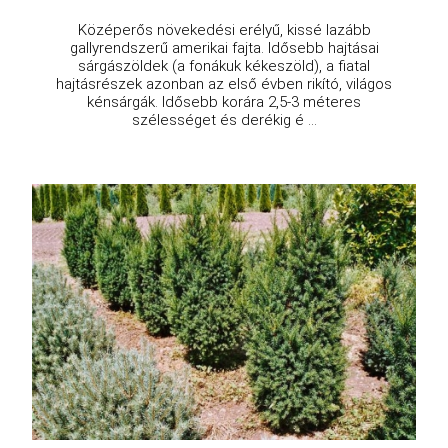
Középerős növekedési erélyű, kissé lazább
gallyrendszerű amerikai fajta. Idősebb hajtásai
sárgászöldek (a fonákuk kékeszöld), a fiatal
hajtásrészek azonban az első évben rikító, világos
kénsárgák. Idősebb korára 2,5-3 méteres
szélességet és derékig é ...