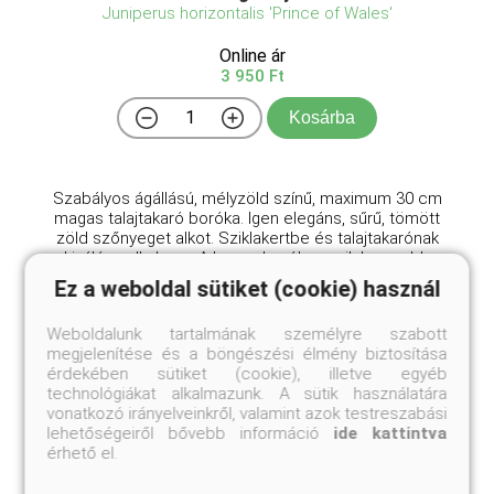
Juniperus horizontalis 'Prince of Wales'
Online ár
3 950 Ft
Kosárba
Szabályos ágállású, mélyzöld színű, maximum 30 cm
magas talajtakaró boróka. Igen elegáns, sűrű, tömött
zöld szőnyeget alkot. Sziklakertbe és talajtakarónak
kiválóan alkalmas. A henye boróka egyik legszebb
fajtája! A 'Walesi herceg' henyeboróka kivál ...
Ez a weboldal sütiket (cookie) használ
Weboldalunk tartalmának személyre szabott
megjelenítése és a böngészési élmény biztosítása
érdekében sütiket (cookie), illetve egyéb
technológiákat alkalmazunk. A sütik használatára
vonatkozó irányelveinkről, valamint azok testreszabási
lehetőségeiről bővebb információ
ide kattintva
érhető el.