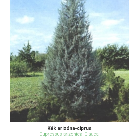
Kék arizóna-ciprus
Cupressus arizonica 'Glauca'