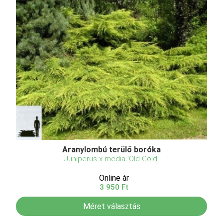
Aranylombú terülő boróka
Juniperus x media 'Old Gold'
Online ár
3 950 Ft
Méret választás