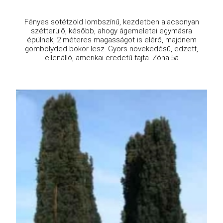
Fényes sötétzöld lombszínű, kezdetben alacsonyan
szétterülő, később, ahogy ágemeletei egymásra
épülnek, 2 méteres magasságot is elérő, majdnem
gömbölyded bokor lesz. Gyors növekedésű, edzett,
ellenálló, amerikai eredetű fajta. Zóna:5a