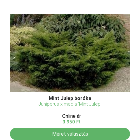
Mint Julep boróka
Juniperus x media 'Mint Julep'
Online ár
3 950 Ft
Méret választás