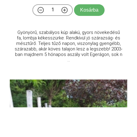
Kosárba
Gyönyörű, szabályos kúp alakú, gyors növekedésű
fa, lombja kékesszürke. Rendkívül jó szárazság- és
mésztűrő. Teljes tűző napon, viszonylag gyengébb,
szárazabb, akár köves talajon lesz a legszebb! 2003-
ban majdnem 5 hónapos aszály volt Egerágon, sok n
...