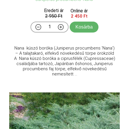
Eredeti ár
Online ár
2 950 Ft
2 450 Ft
Kosárba
Nana kúszó boróka (Juniperus procumbens 'Nana')
– A talajtakaró, elfekvő növekedésű törpe örökzöld
A Nana kúszó boróka a ciprusfélék (Cupressaceae)
családjába tartozó, Japánban őshonos, Juniperus
procumbens faj törpe, elfekvő növekedésű
nemesített ...