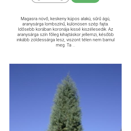
Magasra növő, keskeny kúpos alakú, sűrű ágú,
aranysárga lombszínű, különösen szép fajta.
Idősebb korában koronája kissé kiszélesedik. Az
aranysárga szín főleg kihajtáskor jellemzi, később
inkább zöldessárga lesz, viszont télen nem barnul
meg. Ta ...