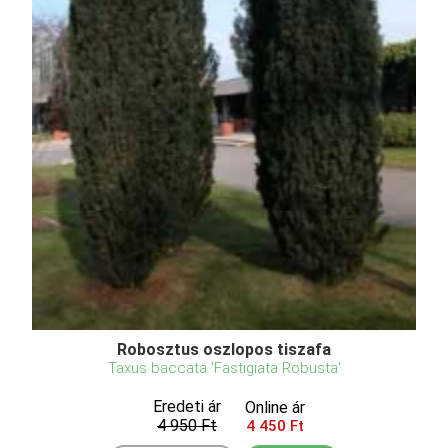
Robosztus oszlopos tiszafa
Taxus baccata 'Fastigiata Robusta'
Eredeti ár
Online ár
4 950 Ft
4 450 Ft