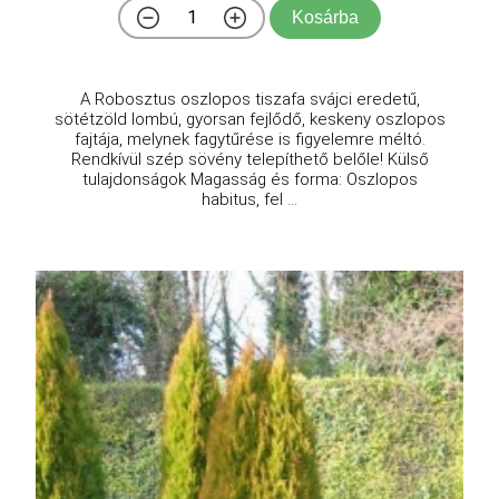
Kosárba
A Robosztus oszlopos tiszafa svájci eredetű,
sötétzöld lombú, gyorsan fejlődő, keskeny oszlopos
fajtája, melynek fagytűrése is figyelemre méltó.
Rendkívül szép sövény telepíthető belőle! Külső
tulajdonságok Magasság és forma: Oszlopos
habitus, fel ...