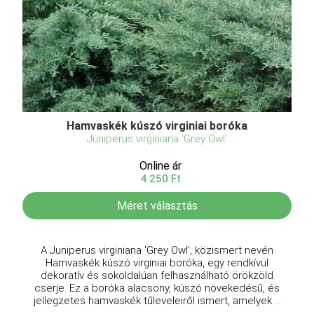
Hamvaskék kúszó virginiai boróka
Juniperus virginiana 'Grey Owl'
Online ár
4 250 Ft
Méret választás
A Juniperus virginiana 'Grey Owl', közismert nevén
Hamvaskék kúszó virginiai boróka, egy rendkívül
dekoratív és sokoldalúan felhasználható örökzöld
cserje. Ez a boróka alacsony, kúszó növekedésű, és
jellegzetes hamvaskék tűleveleiről ismert, amelyek ...