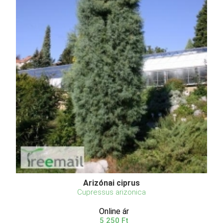
Arizónai ciprus
Cupressus arizonica
Online ár
5 250 Ft