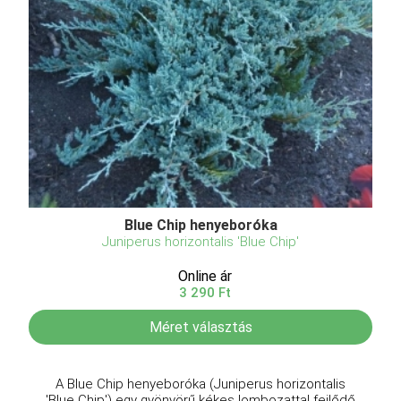
Blue Chip henyeboróka
Juniperus horizontalis 'Blue Chip'
Online ár
3 290 Ft
Méret választás
A Blue Chip henyeboróka (Juniperus horizontalis
'Blue Chip') egy gyönyörű kékes lombozattal fejlődő