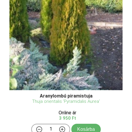
Aranylombú piramistuja
Thuja orientalis 'Pyramidalis Aurea'
Online ár
3 950 Ft
Kosárba