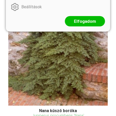
Beállítások
Elfogadom
Nana kúszó boróka
Juniperus procumbens 'Nana'