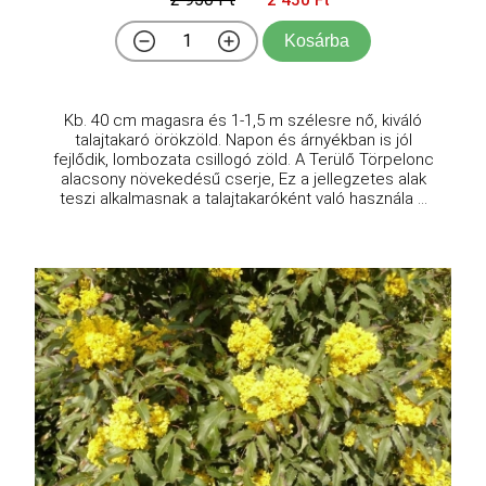
2 450 Ft
Kosárba
Kb. 40 cm magasra és 1-1,5 m szélesre nő, kiváló
talajtakaró örökzöld. Napon és árnyékban is jól
fejlődik, lombozata csillogó zöld. A Terülő Törpelonc
alacsony növekedésű cserje, Ez a jellegzetes alak
teszi alkalmasnak a talajtakaróként való használa ...