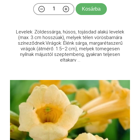
Kosárba
Levelek: Zöldessárga, húsos, tojásdad alakú levelek
(max. 3 cm hosszúak), melyek télen vörösbarnára
színeződnek.Virágok: Élénk sárga, margarétaszerű
virágok (átmérő: 1.5–2 cm), melyek tömegesen
nyílnak májustól szeptemberig, gyakran teljesen
eltakarv ...