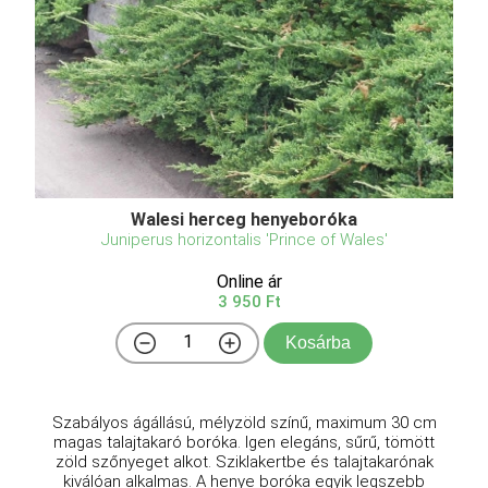
Walesi herceg henyeboróka
Juniperus horizontalis 'Prince of Wales'
Online ár
3 950 Ft
Kosárba
Szabályos ágállású, mélyzöld színű, maximum 30 cm
magas talajtakaró boróka. Igen elegáns, sűrű, tömött
zöld szőnyeget alkot. Sziklakertbe és talajtakarónak
kiválóan alkalmas. A henye boróka egyik legszebb