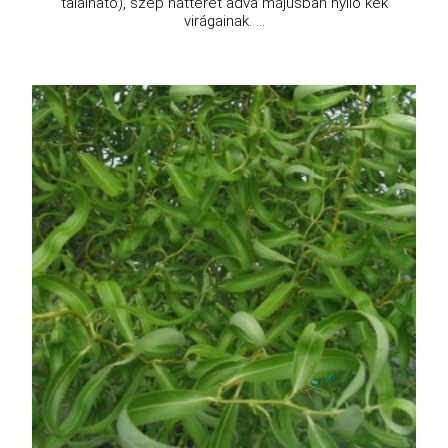
található), szép hátteret adva májusban nyíló kék
virágainak. ...