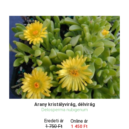
Arany kristályvirág, délvirág
Delosperma nubigenum
Eredeti ár
Online ár
1 750 Ft
1 450 Ft