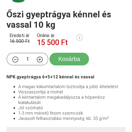
Őszi gyeptrágya kénnel és
vassal 10 kg
Eredeti ár
Online ár
16 500 Ft
15 500 Ft
Kosárba
NPK gyeptrágya 6+5+12 kénnel és vassal
A magas káliumtartalom biztosítja a jobb áttelelést
Visszaszorítja a mohát
A kéntartalom megakadályozza a hópenész
kialakulását
Jól szórható
1-3 mm méretű finom szemcsék
Javasolt felhasználási mennyiség: kb. 35 g/m²