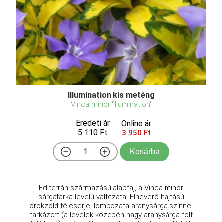
Illumination kis meténg
Vinca minor 'Illumination'
Eredeti ár
Online ár
5 110 Ft
3 950 Ft
Kosárba
Editerrán származású alapfaj, a Vinca minor
sárgatarka levelű változata. Elheverő hajtású
örökzöld félcserje, lombozata aranysárga színnel
tarkázott (a levelek közepén nagy aranysárga folt