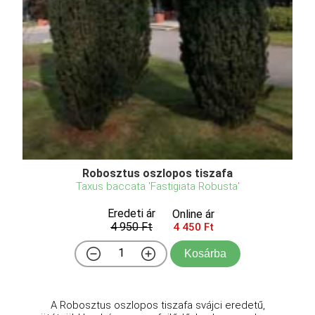
Robosztus oszlopos tiszafa
Taxus baccata 'Fastigiata Robusta'
Eredeti ár
Online ár
4 950 Ft
4 450 Ft
Kosárba
A Robosztus oszlopos tiszafa svájci eredetű,