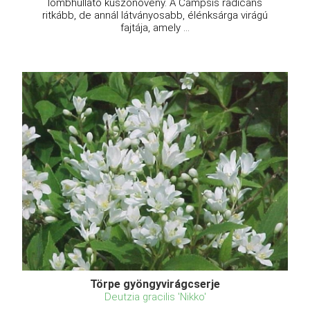
lombhullató kúszónövény. A Campsis radicans
ritkább, de annál látványosabb, élénksárga virágú
fajtája, amely ...
Törpe gyöngyvirágcserje
Deutzia gracilis 'Nikko'