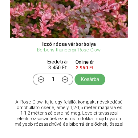
Izzó rózsa vérborbolya
Berberis thunbergii 'Rose Glow'
Eredeti ár
Online ár
3 450 Ft
2 950 Ft
Kosárba
A 'Rose Glow' fajta egy felálló, kompakt növekedésű
lombhullató cserje, amely 1,2-1,5 méter magasra és
1-1,2 méter szélesre nő meg. Levelei tavasszal
élénk rózsaszínűek ezüstös foltokkal, majd nyáron
mélyebb rózsaszínűvé és bíborrá érlelődnek, ősszel
...