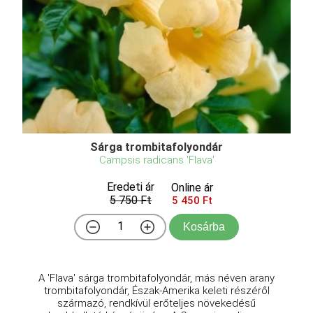
Sárga trombitafolyondár
Campsis radicans 'Flava'
Eredeti ár
Online ár
5 750 Ft
5 450 Ft
Kosárba
A 'Flava' sárga trombitafolyondár, más néven arany
trombitafolyondár, Észak-Amerika keleti részéről
származó, rendkívül erőteljes növekedésű