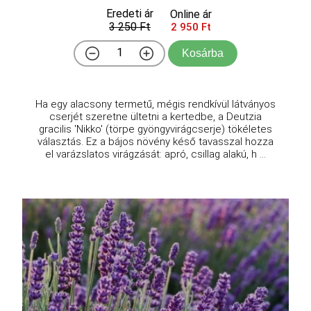
Eredeti ár
Online ár
3 250 Ft
2 950 Ft
Kosárba
Ha egy alacsony termetű, mégis rendkívül látványos
cserjét szeretne ültetni a kertedbe, a Deutzia
gracilis 'Nikko' (törpe gyöngyvirágcserje) tökéletes
választás. Ez a bájos növény késő tavasszal hozza
el varázslatos virágzását: apró, csillag alakú, h ...