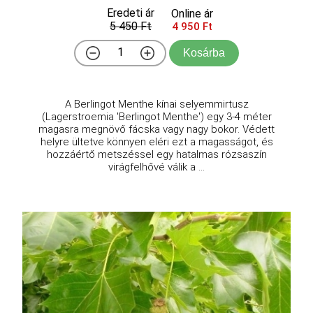
Eredeti ár
Online ár
5 450 Ft
4 950 Ft
Kosárba
A Berlingot Menthe kínai selyemmirtusz
(Lagerstroemia 'Berlingot Menthe') egy 3-4 méter
magasra megnövő fácska vagy nagy bokor. Védett
helyre ültetve könnyen eléri ezt a magasságot, és
hozzáértő metszéssel egy hatalmas rózsaszín
virágfelhővé válik a ...