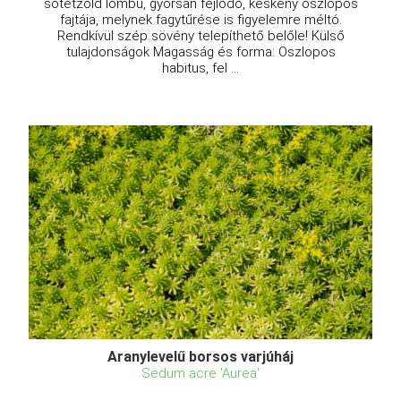
sötétzöld lombú, gyorsan fejlődő, keskeny oszlopos
fajtája, melynek fagytűrése is figyelemre méltó.
Rendkívül szép sövény telepíthető belőle! Külső
tulajdonságok Magasság és forma: Oszlopos
habitus, fel ...
Aranylevelű borsos varjúháj
Sedum acre 'Aurea'