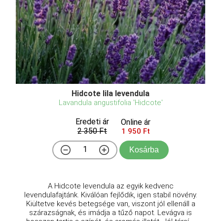
Hidcote lila levendula
Lavandula angustifolia 'Hidcote'
Eredeti ár
Online ár
2 350 Ft
1 950 Ft
Kosárba
A Hidcote levendula az egyik kedvenc
levendulafajtánk. Kiválóan fejlődik, igen stabil növény.
Kiültetve kevés betegsége van, viszont jól ellenáll a
szárazságnak, és imádja a tűző napot. Levágva is