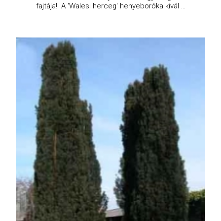
fajtája! A 'Walesi herceg' henyeboróka kivál ...