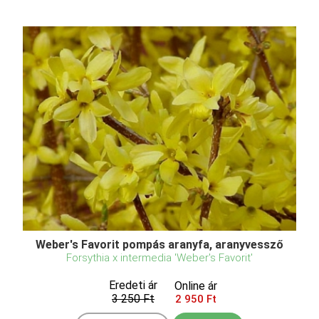
Weber's Favorit pompás aranyfa, aranyvessző
Forsythia x intermedia 'Weber's Favorit'
Eredeti ár
Online ár
3 250 Ft
2 950 Ft