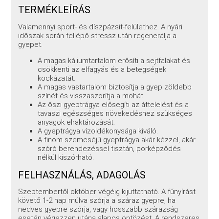
TERMÉKLEÍRÁS
Valamennyi sport- és díszpázsit-felülethez. A nyári
időszak során fellépő stressz után regenerálja a
gyepet.
A magas káliumtartalom erősíti a sejtfalakat és
csökkenti az elfagyás és a betegségek
kockázatát.
A magas vastartalom biztosítja a gyep zöldebb
színét és visszaszorítja a mohát.
Az őszi gyeptrágya elősegíti az áttelelést és a
tavaszi egészséges növekedéshez szükséges
anyagok elraktározását.
A gyeptrágya vízoldékonysága kiváló.
A finom szemcséjű gyeptrágya akár kézzel, akár
szóró berendezéssel tisztán, porképződés
nélkül kiszórható.
FELHASZNÁLÁS, ADAGOLÁS
Szeptembertől október végéig kijuttatható. A fűnyírást
követő 1-2 nap múlva szórja a száraz gyepre, ha
nedves gyepre szórja, vagy hosszabb szárazság
esetén végezzen utána alapos öntözést. A rendszeres