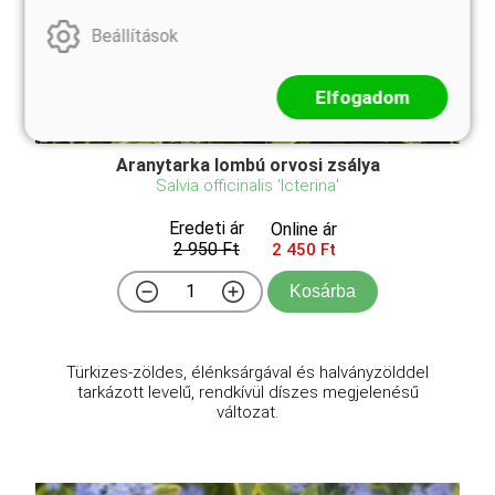
Beállítások
Elfogadom
Aranytarka lombú orvosi zsálya
Salvia officinalis 'Icterina'
Eredeti ár
Online ár
2 950 Ft
2 450 Ft
Kosárba
Türkizes-zöldes, élénksárgával és halványzölddel
tarkázott levelű, rendkívül díszes megjelenésű
változat.