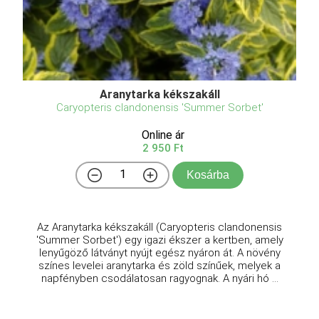
Aranytarka kékszakáll
Caryopteris clandonensis 'Summer Sorbet'
Online ár
2 950 Ft
Kosárba
Az Aranytarka kékszakáll (Caryopteris clandonensis
'Summer Sorbet') egy igazi ékszer a kertben, amely
lenyűgöző látványt nyújt egész nyáron át. A növény
színes levelei aranytarka és zöld színűek, melyek a
napfényben csodálatosan ragyognak. A nyári hó ...