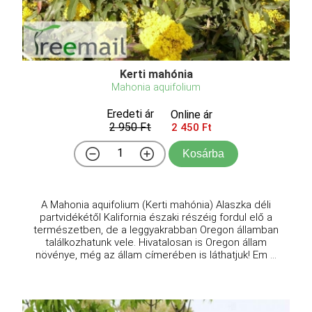
Kerti mahónia
Mahonia aquifolium
Eredeti ár
Online ár
2 950 Ft
2 450 Ft
Kosárba
A Mahonia aquifolium (Kerti mahónia) Alaszka déli
partvidékétől Kalifornia északi részéig fordul elő a
természetben, de a leggyakrabban Oregon államban
találkozhatunk vele. Hivatalosan is Oregon állam
növénye, még az állam címerében is láthatjuk! Em ...