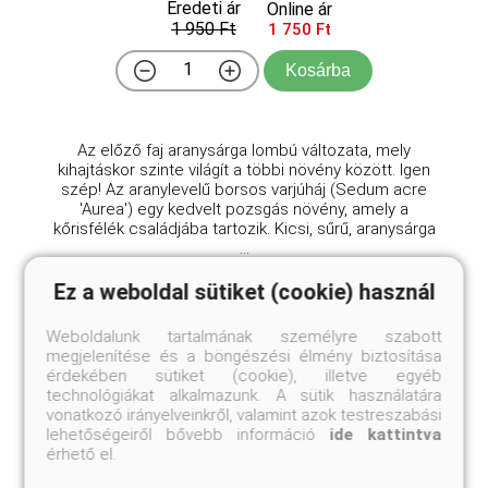
Eredeti ár
Online ár
1 950 Ft
1 750 Ft
Kosárba
Az előző faj aranysárga lombú változata, mely
kihajtáskor szinte világít a többi növény között. Igen
szép! Az aranylevelű borsos varjúháj (Sedum acre
'Aurea') egy kedvelt pozsgás növény, amely a
kőrisfélék családjába tartozik. Kicsi, sűrű, aranysárga
...
Ez a weboldal sütiket (cookie) használ
Weboldalunk tartalmának személyre szabott
megjelenítése és a böngészési élmény biztosítása
érdekében sütiket (cookie), illetve egyéb
technológiákat alkalmazunk. A sütik használatára
vonatkozó irányelveinkről, valamint azok testreszabási
lehetőségeiről bővebb információ
ide kattintva
érhető el.