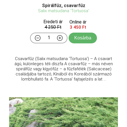
Spirálfűz, csavarfűz
Salix matsudana 'Tortuosa'
Eredeti ár
Online ár
4 250 Ft
3 450 Ft
Kosárba
Csavarfűz (Salix matsudana 'Tortuosa') – A csavart
ágú, különleges téli díszfa A csavarfűz – más néven
spirálfűz vagy kígyófűz – a fűzfafélék (Salicaceae)
családjába tartozó, Kínából és Koreából származó
lombhullató fa. A 'Tortuosa' fajtajelzés a lat ...