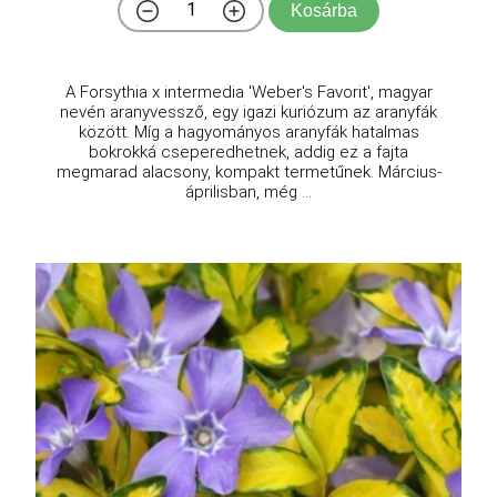
Kosárba
A Forsythia x intermedia 'Weber's Favorit', magyar
nevén aranyvessző, egy igazi kuriózum az aranyfák
között. Míg a hagyományos aranyfák hatalmas
bokrokká cseperedhetnek, addig ez a fajta
megmarad alacsony, kompakt termetűnek. Március-
áprilisban, még ...