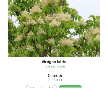
Virágos kőris
Fraxinus ornus
Online ár
3 550 Ft
Kosárba
Hazánkban éri el természetes élőhelyének északi