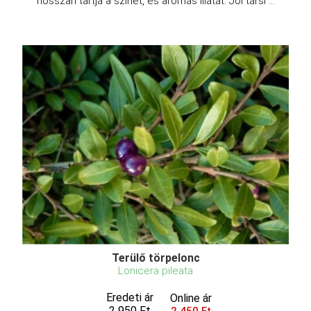
hosszan tartja a színét, és aromás illatát. Jól társí ...
Terülő törpelonc
Lonicera pileata
Eredeti ár
Online ár
2 950 Ft