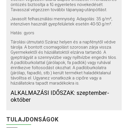
öntözés biztosítja a fű egyenletes növekedését.
Tavasszal végezzen további tápanyag-utánpótlást.
Javasolt felhasználási mennyiség: Adagolás: 35 g/m²,
intenzíven használt gyepfelületek esetén 40-50 g/m².
Hatás: gyors
Tárolási útmutató:Száraz helyen és a napfénytől védve
tárolja. A bontott csomagolást szorosan zárja vissza.
Gyermekektől és háziállatoktól elzárva tartandó. A
gyeptrágyát a szennyvízbe vagy nyíltvízbe engedni tilos.
A padlóburkolattal (járólapok, fa padlók) vagy ruhával
érintkezve foltosodást okozhat. A padlóburkolatra
(járólap, fapadló, stb.) került terméket haladéktalanul
távolítsa el. Ugyanez vonatkozik a cipőre vagy a
háziállatokra tapadt maradékokra is.
ALKALMAZÁSI IDŐSZAK: szeptember-
október
TULAJDONSÁGOK