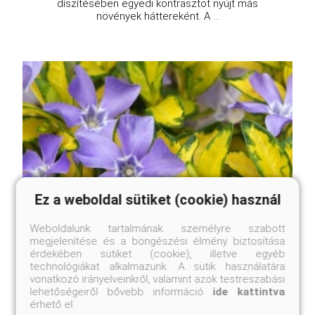
díszítésében egyedi kontrasztot nyújt más
növények háttereként. A ...
Ez a weboldal sütiket (cookie) használ
Weboldalunk tartalmának személyre szabott
megjelenítése és a böngészési élmény biztosítása
érdekében sütiket (cookie), illetve egyéb
technológiákat alkalmazunk. A sütik használatára
vonatkozó irányelveinkről, valamint azok testreszabási
lehetőségeiről bővebb információ
ide kattintva
érhető el.