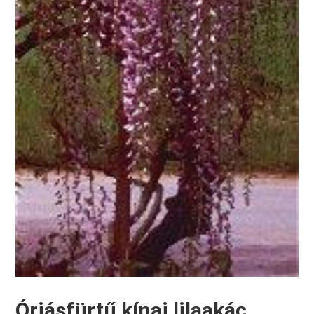
Óriásfürtű kínai lilaakác