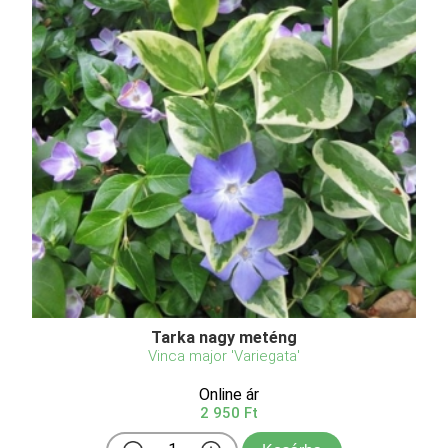
Tarka nagy meténg
Vinca major 'Variegata'
Online ár
2 950 Ft