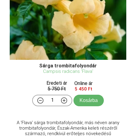
Sárga trombitafolyondár
Campsis radicans 'Flava'
Eredeti ár
Online ár
5 750 Ft
5 450 Ft
Kosárba
A 'Flava' sárga trombitafolyondár, más néven arany
trombitafolyondár, Észak-Amerika keleti részéről
származó, rendkívül erőteljes növekedésű