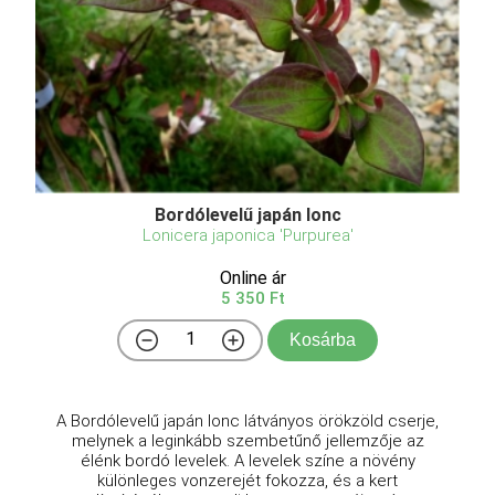
Bordólevelű japán lonc
Lonicera japonica 'Purpurea'
Online ár
5 350 Ft
Kosárba
A Bordólevelű japán lonc látványos örökzöld cserje,
melynek a leginkább szembetűnő jellemzője az
élénk bordó levelek. A levelek színe a növény
különleges vonzerejét fokozza, és a kert