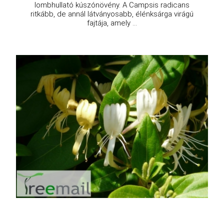
lombhullató kúszónövény. A Campsis radicans
ritkább, de annál látványosabb, élénksárga virágú
fajtája, amely ...
Japán lonc
Lonicera japonica