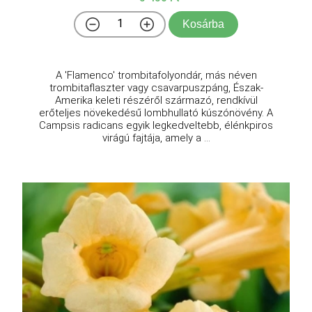
Kosárba
A 'Flamenco' trombitafolyondár, más néven
trombitaflaszter vagy csavarpuszpáng, Észak-
Amerika keleti részéről származó, rendkívül
erőteljes növekedésű lombhullató kúszónövény. A
Campsis radicans egyik legkedveltebb, élénkpiros
virágú fajtája, amely a ...