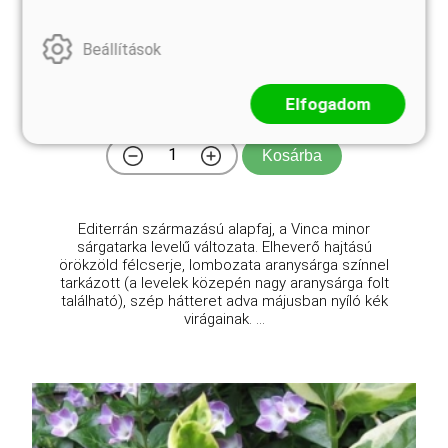
Illumination kis meténg
Beállítások
Vinca minor 'Illumination'
Eredeti ár
Online ár
Elfogadom
5 110 Ft
3 950 Ft
Kosárba
Editerrán származású alapfaj, a Vinca minor
sárgatarka levelű változata. Elheverő hajtású
örökzöld félcserje, lombozata aranysárga színnel
tarkázott (a levelek közepén nagy aranysárga folt
található), szép hátteret adva májusban nyíló kék
virágainak. ...