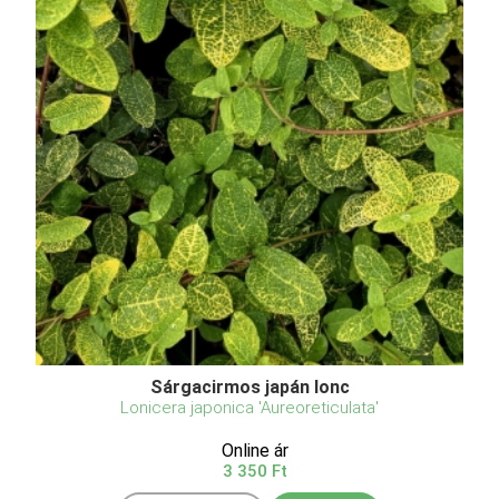
Sárgacirmos japán lonc
Lonicera japonica 'Aureoreticulata'
Online ár
3 350 Ft