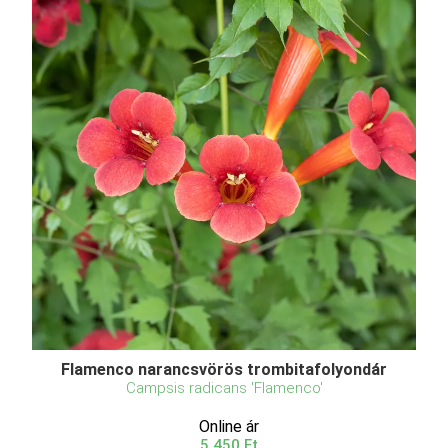
Flamenco narancsvörös trombitafolyondár
Campsis radicans 'Flamenco'
Online ár
5 450 Ft