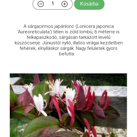
Kosárba
A sárgacirmos japánlonc (Lonicera japonica
'Aureoreticulata') télen is zöld lombú, 6 méterre is
felkapaszkodó, sárgásan tarkázott levelű
kúszócserje. Júniustól nyíló, illatos virágai kezdetben
fehérek, elnyíláskor sárgák. Nagy felületek gyors
befutta ...