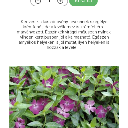
Kosárba
Kedves kis kúszónövény, leveleinek szegélye
krémfehér, de a levéllemez is krémfehérrel
márványozott. Égszínkék virágai májusban nyílnak.
MInden kerttípusban jól alkalmazható. Egészen
árnyékos helyeken ls jól mutat, ilyen helyeken is
hozzák a levelei ...