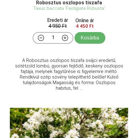
Robosztus oszlopos tiszafa
Taxus baccata 'Fastigiata Robusta'
Eredeti ár
Online ár
4 950 Ft
4 450 Ft
Kosárba
A Robosztus oszlopos tiszafa svájci eredetű,
sötétzöld lombú, gyorsan fejlődő, keskeny oszlopos
fajtája, melynek fagytűrése is figyelemre méltó.
Rendkívül szép sövény telepíthető belőle! Külső
tulajdonságok Magasság és forma: Oszlopos
habitus, fel ...