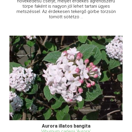
növekedésű cserje, melyet érdekes ágrendszerű
törpe faként is nagyon jól lehet tartani ügyes
metszéssel. Az érdekesen tekergő görbe törzsön
tömött sötétzö ...
Aurora illatos bangita
Viburnum carlesii 'Aurora'