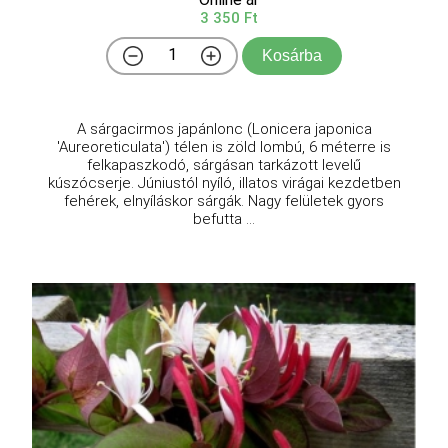
3 350 Ft
Kosárba
A sárgacirmos japánlonc (Lonicera japonica
'Aureoreticulata') télen is zöld lombú, 6 méterre is
felkapaszkodó, sárgásan tarkázott levelű
kúszócserje. Júniustól nyíló, illatos virágai kezdetben
fehérek, elnyíláskor sárgák. Nagy felületek gyors
befutta ...