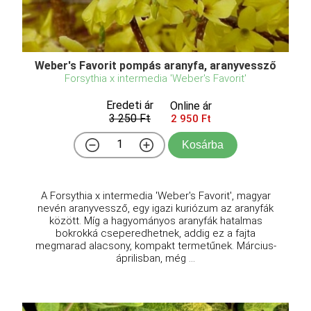
Weber's Favorit pompás aranyfa, aranyvessző
Forsythia x intermedia 'Weber's Favorit'
Eredeti ár
Online ár
3 250 Ft
2 950 Ft
Kosárba
A Forsythia x intermedia 'Weber's Favorit', magyar
nevén aranyvessző, egy igazi kuriózum az aranyfák
között. Míg a hagyományos aranyfák hatalmas
bokrokká cseperedhetnek, addig ez a fajta
megmarad alacsony, kompakt termetűnek. Március-
áprilisban, még ...