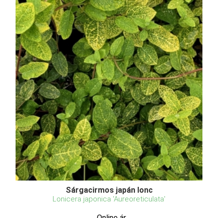
Sárgacirmos japán lonc
Lonicera japonica 'Aureoreticulata'
Online ár