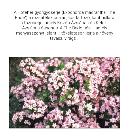
A Hófehér gyöngycserje (Exochorda macrantha 'The
Bride') a rózsafélék családjába tartozó, lombhullató
díszcserje, amely Közép-Ázsiában és Kelet-
Ázsiában őshonos. A The Bride név – amely
menyasszonyt jelent – tökéletesen leírja a növény
tavaszi virágz ...