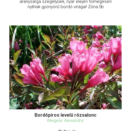
aranysárga szegélyűek, nyár elején tömegesen
nyílnak gyönyörű bordó virágai! Zóna:5b
Bordópiros levelű rózsalonc
Weigela 'Alexandra'