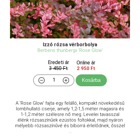
Izzó rózsa vérborbolya
Berberis thunbergii 'Rose Glow'
Eredeti ár
Online ár
3 450 Ft
2 950 Ft
Kosárba
A 'Rose Glow' fajta egy felálló, kompakt növekedésű
lombhullató cserje, amely 1,2-1,5 méter magasra és
1-1,2 méter szélesre nő meg. Levelei tavasszal
élénk rózsaszínűek ezüstös foltokkal, majd nyáron
mélyebb rózsaszínűvé és bíborrá érlelődnek, ősszel
...