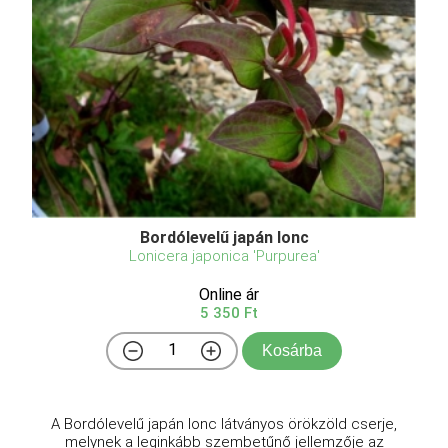
Bordólevelű japán lonc
Lonicera japonica 'Purpurea'
Online ár
5 350 Ft
Kosárba
A Bordólevelű japán lonc látványos örökzöld cserje,
melynek a leginkább szembetűnő jellemzője az