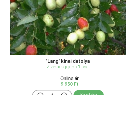
'Lang' kínai datolya
Ziziphus jujuba 'Lang'
Online ár
9 950 Ft
Kosárba
A Lang kínai datolya (Ziziphus jujuba 'Lang') az első
fajták egyike volt, melyet az USA-ban termesztésbe
vontak. Termése nagy méretű, gömbölyded, vagy
körte alakú, teljes színeződés után a legjobb.