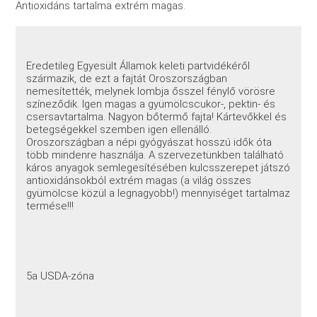
Antioxidáns tartalma extrém magas.
Eredetileg Egyesült Államok keleti partvidékéről
származik, de ezt a fajtát Oroszországban
nemesítették, melynek lombja ősszel fénylő vörösre
színeződik. Igen magas a gyümölcscukor-, pektin- és
csersavtartalma. Nagyon bőtermő fajta! Kártevőkkel és
betegségekkel szemben igen ellenálló.
Oroszországban a népi gyógyászat hosszú idők óta
több mindenre használja. A szervezetünkben található
káros anyagok semlegesítésében kulcsszerepet játszó
antioxidánsokból extrém magas (a világ összes
gyümölcse közül a legnagyobb!) mennyiséget tartalmaz
termése!!!
5a USDA-zóna