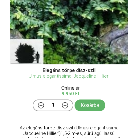
Elegáns törpe dísz-szil
Ulmus elegantissima 'Jacqueline Hillier'
Online ár
9 950 Ft
Kosárba
Az elegáns törpe dísz-szil (Ulmus elegantissima
Jacqueline Hillier')1,5-2 m-es, sűrű ágú, lassú