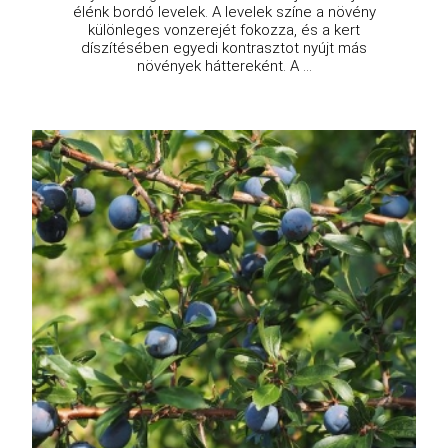
élénk bordó levelek. A levelek színe a növény
különleges vonzerejét fokozza, és a kert
díszítésében egyedi kontrasztot nyújt más
növények háttereként. A ...