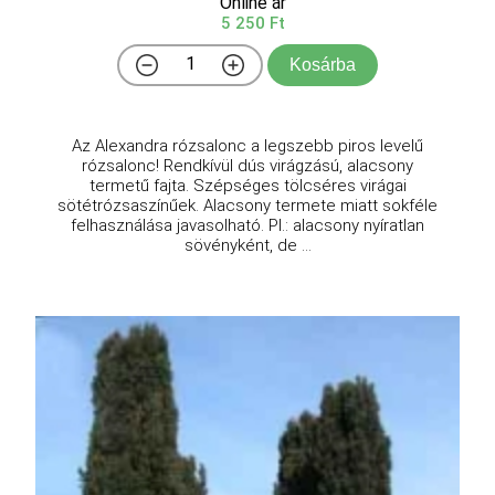
Online ár
5 250 Ft
Kosárba
Az Alexandra rózsalonc a legszebb piros levelű
rózsalonc! Rendkívül dús virágzású, alacsony
termetű fajta. Szépséges tölcséres virágai
sötétrózsaszínűek. Alacsony termete miatt sokféle
felhasználása javasolható. Pl.: alacsony nyíratlan
sövényként, de ...