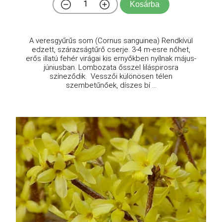
Kosárba
A veresgyűrűs som (Cornus sanguinea) Rendkívül
edzett, szárazságtűrő cserje. 3-4 m-esre nőhet,
erős illatú fehér virágai kis ernyőkben nyílnak május-
júniusban. Lombozata ősszel liláspirosra
színeződik. Vesszői különösen télen
szembetűnőek, díszes bí ...