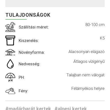
TULAJDONSÁGOK
80-100 cm
Szállítási méret:
K5
Kiszerelés:
Alacsonyan elágazó
Növényforma:
Átlagos vízigényű
Nedvesség:
Talajban nem válogat
PH:
Félárnyékos helyre
Fény:
#madárbarát kertek
#alpesi kertek