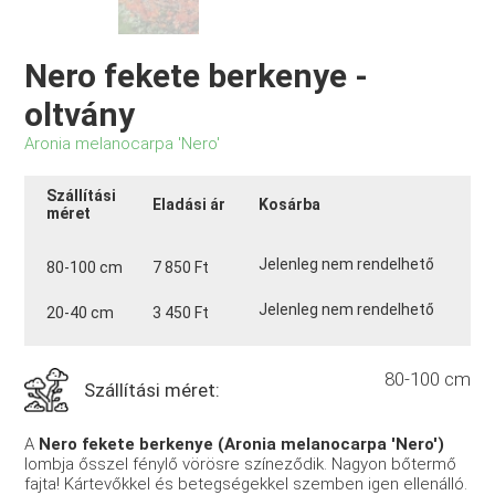
Nero fekete berkenye -
oltvány
Aronia melanocarpa 'Nero'
Szállítási
Eladási ár
Kosárba
méret
Jelenleg nem rendelhető
80-100 cm
7 850 Ft
Jelenleg nem rendelhető
20-40 cm
3 450 Ft
80-100 cm
Szállítási méret:
A
Nero fekete berkenye (Aronia melanocarpa 'Nero')
lombja ősszel fénylő vörösre színeződik. Nagyon bőtermő
fajta! Kártevőkkel és betegségekkel szemben igen ellenálló.