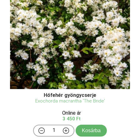
Hófehér gyöngycserje
Exochorda macrantha 'The Bride'
Online ár
3 450 Ft
Kosárba