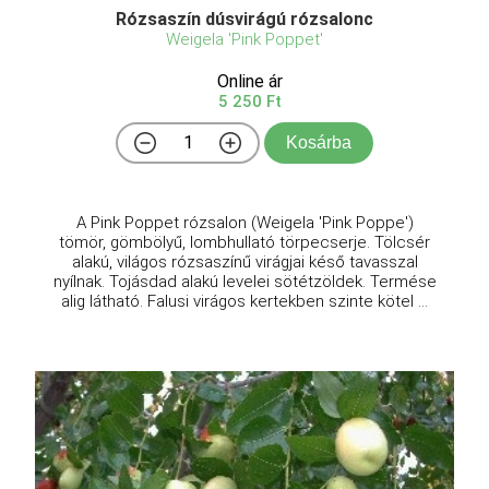
Rózsaszín dúsvirágú rózsalonc
Weigela 'Pink Poppet'
Online ár
5 250 Ft
Kosárba
A Pink Poppet rózsalon (Weigela 'Pink Poppe')
tömör, gömbölyű, lombhullató törpecserje. Tölcsér
alakú, világos rózsaszínű virágjai késő tavasszal
nyílnak. Tojásdad alakú levelei sötétzöldek. Termése
alig látható. Falusi virágos kertekben szinte kötel ...