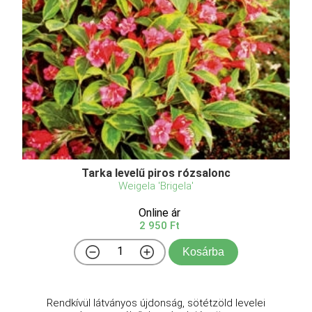
Tarka levelű piros rózsalonc
Weigela 'Brigela'
Online ár
2 950 Ft
Kosárba
Rendkívül látványos újdonság, sötétzöld levelei