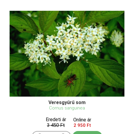
Veresgyűrű som
Cornus sanguinea
Eredeti ár
Online ár
3 450 Ft
2 950 Ft