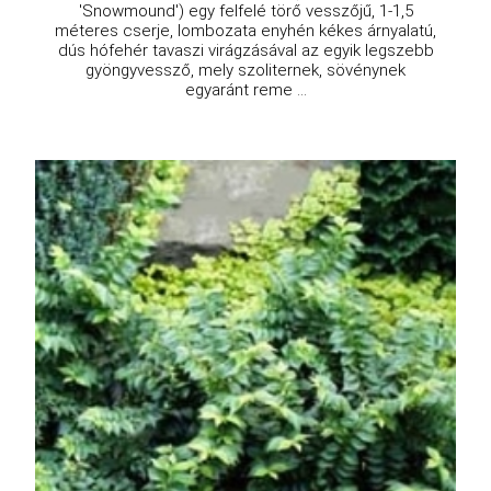
'Snowmound') egy felfelé törő vesszőjű, 1-1,5
méteres cserje, lombozata enyhén kékes árnyalatú,
dús hófehér tavaszi virágzásával az egyik legszebb
gyöngyvessző, mely szoliternek, sövénynek
egyaránt reme ...