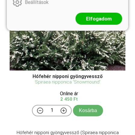
Beállítások
Elfogadom
Hófehér nipponi gyöngyvessző
Spiraea nipponica 'Snowmound'
Online ár
2 450 Ft
Kosárba
Hófehér nipponi gyöngyvessző (Spiraea nipponica