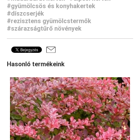
#gyümölcsös és konyhakertek
#díszcserjék
#rezisztens gyümölcstermők
#szárazságtűrő növények
Hasonló termékeink