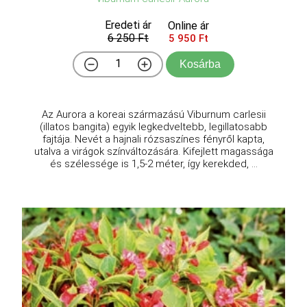
Eredeti ár
Online ár
6 250 Ft
5 950 Ft
Kosárba
Az Aurora a koreai származású Viburnum carlesii
(illatos bangita) egyik legkedveltebb, legillatosabb
fajtája. Nevét a hajnali rózsaszínes fényről kapta,
utalva a virágok színváltozására. Kifejlett magassága
és szélessége is 1,5-2 méter, így kerekded, ...