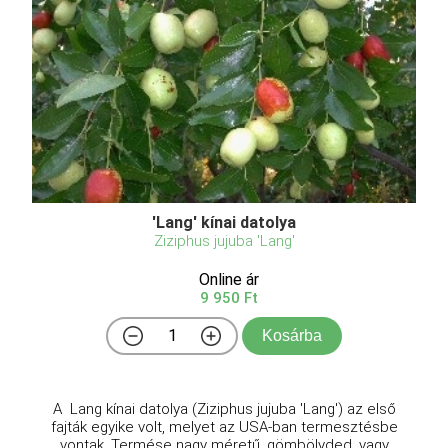
'Lang' kínai datolya
Ziziphus jujuba 'Lang'
Online ár
9 950 Ft
Kosárba
A Lang kínai datolya (Ziziphus jujuba 'Lang') az első
fajták egyike volt, melyet az USA-ban termesztésbe
vontak. Termése nagy méretű, gömbölyded, vagy