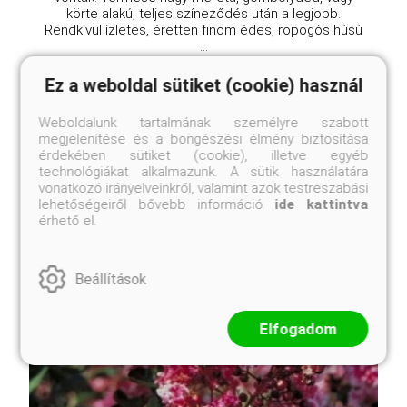
körte alakú, teljes színeződés után a legjobb.
Rendkívül ízletes, éretten finom édes, ropogós húsú
...
Ez a weboldal sütiket (cookie) használ
Weboldalunk tartalmának személyre szabott
megjelenítése és a böngészési élmény biztosítása
érdekében sütiket (cookie), illetve egyéb
technológiákat alkalmazunk. A sütik használatára
vonatkozó irányelveinkről, valamint azok testreszabási
lehetőségeiről bővebb információ
ide kattintva
érhető el.
Beállítások
Elfogadom