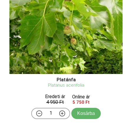
Platánfa
Platanus acerifolia
Eredeti ár
Online ár
4 950 Ft
5 750 Ft
Kosárba