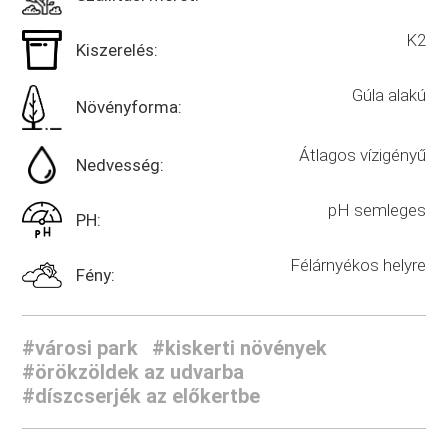
K2
Kiszerelés:
Gúla alakú
Növényforma:
Átlagos vízigényű
Nedvesség:
pH semleges
PH:
Félárnyékos helyre
Fény:
#városi park
#kiskerti növények
#örökzöldek az udvarba
#díszcserjék az előkertbe