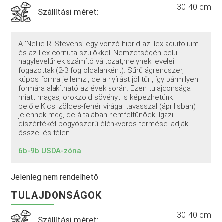
30-40 cm
Szállítási méret:
A ’Nellie R. Stevens’ egy vonzó hibrid az Ilex aquifolium
és az Ilex cornuta szülőkkel. Nemzetségén belül
nagylevelűnek számító változat,melynek levelei
fogazottak (2-3 fog oldalanként). Sűrű ágrendszer,
kúpos forma jellemzi, de a nyírást jól tűri, így bármilyen
formára alakítható az évek során. Ezen tulajdonsága
miatt magas, örökzöld sövényt is képezhetünk
belőle.Kicsi zöldes-fehér virágai tavasszal (áprilisban)
jelennek meg, de általában nemfeltűnőek. Igazi
díszértékét bogyószerű élénkvörös termései adják
ősszel és télen.
6b-9b USDA-zóna
Jelenleg nem rendelhető
TULAJDONSÁGOK
30-40 cm
Szállítási méret: