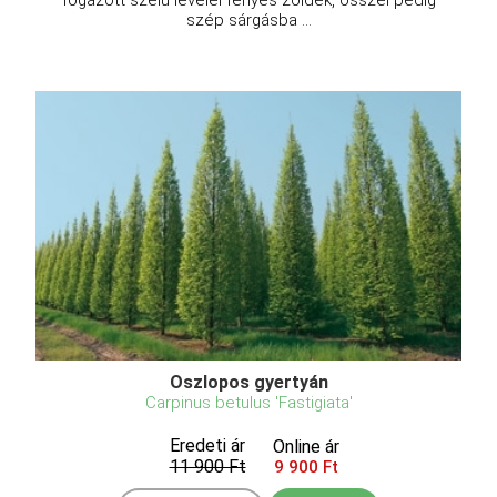
fogazott szélű levelei fényes zöldek, ősszel pedig
szép sárgásba ...
Oszlopos gyertyán
Carpinus betulus 'Fastigiata'
Eredeti ár
Online ár
11 900 Ft
9 900 Ft