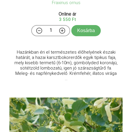
Fraxinus ornus
Online ár
3 550 Ft
Kosárba
Hazánkban éri el természetes élőhelyének északi
határát, a hazai karsztbokorerdők egyik tipikus faja,
mely kisebb termetű (6-10m), gömbölyded koronájú,
sötétzöld lombozatú, igen jó szárazságtűrő fa.
Meleg- és napfénykedvelő. Krémfehér, illatos virága
...