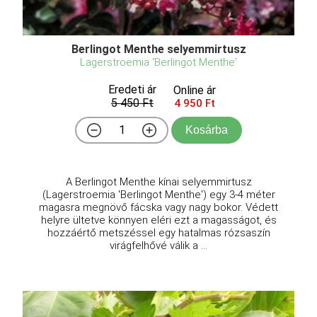
Berlingot Menthe selyemmirtusz
Lagerstroemia 'Berlingot Menthe'
Eredeti ár
Online ár
5 450 Ft
4 950 Ft
Kosárba
A Berlingot Menthe kínai selyemmirtusz
(Lagerstroemia 'Berlingot Menthe') egy 3-4 méter
magasra megnövő fácska vagy nagy bokor. Védett
helyre ültetve könnyen eléri ezt a magasságot, és
hozzáértő metszéssel egy hatalmas rózsaszín
virágfelhővé válik a ...