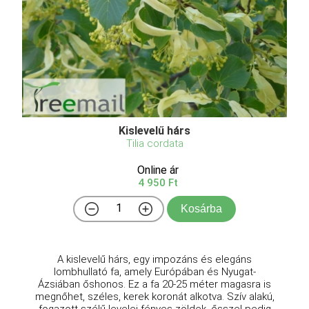
Kislevelű hárs
Tilia cordata
Online ár
4 950 Ft
Kosárba
A kislevelű hárs, egy impozáns és elegáns
lombhullató fa, amely Európában és Nyugat-
Ázsiában őshonos. Ez a fa 20-25 méter magasra is
megnőhet, széles, kerek koronát alkotva. Szív alakú,