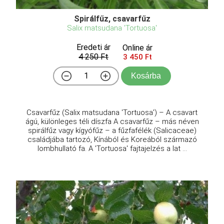
Spirálfűz, csavarfűz
Salix matsudana 'Tortuosa'
Eredeti ár
Online ár
4 250 Ft
3 450 Ft
Kosárba
Csavarfűz (Salix matsudana 'Tortuosa') – A csavart
ágú, különleges téli díszfa A csavarfűz – más néven
spirálfűz vagy kígyófűz – a fűzfafélék (Salicaceae)
családjába tartozó, Kínából és Koreából származó
lombhullató fa. A 'Tortuosa' fajtajelzés a lat ...