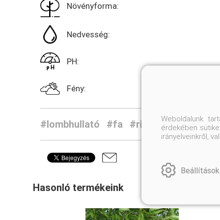
Növényforma:
Nedvesség:
PH:
Fény:
Weboldalunk tar
#lombhullató
#fa
#ritkaság
#virág
érdekében sütiket
irányelveinkről, 
Beállítások
Hasonló termékeink