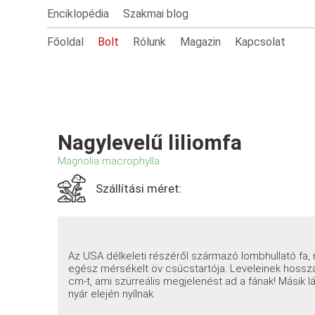
Enciklopédia
Szakmai blog
Főoldal
Bolt
Rólunk
Magazin
Kapcsolat
Nagylevelű liliomfa
Magnolia macrophylla
Szállítási méret:
Az USA délkeleti részéről származó lombhullató fa
egész mérsékelt öv csúcstartója. Leveleinek hossza 
cm-t, ami szürreális megjelenést ad a fának! Másik l
nyár elején nyílnak.