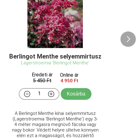
Berlingot Menthe selyemmirtusz
Lagerstroemia 'Berlingot Menthe'
Eredeti ár
Online ár
5 450 Ft
4 950 Ft
Kosárba
A Berlingot Menthe kínai selyemmirtusz
(Lagerstroemia 'Berlingot Menthe') egy 3-
4 méter magasra megnövő fácska vagy
nagy bokor. Védett helyre ültetve könnyen
eléri ezt a magasságot, és hozzáértő