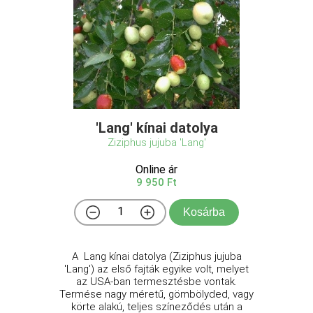
'Lang' kínai datolya
Ziziphus jujuba 'Lang'
Online ár
9 950 Ft
Kosárba
A Lang kínai datolya (Ziziphus jujuba
'Lang') az első fajták egyike volt, melyet
az USA-ban termesztésbe vontak.
Termése nagy méretű, gömbölyded, vagy
körte alakú, teljes színeződés után a