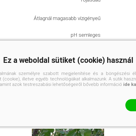
Átlagnál magasabb vízigényeű
pH semleges
Félárnyékos helyre
Ez a weboldal sütiket (cookie) használ
talmának személyre szabott megjelenítése és a böngészési él
 (cookie), illetve egyéb technológiákat alkalmazunk. A sütik hasz
valamint azok testreszabási lehetőségeiről bővebb információ
ide k