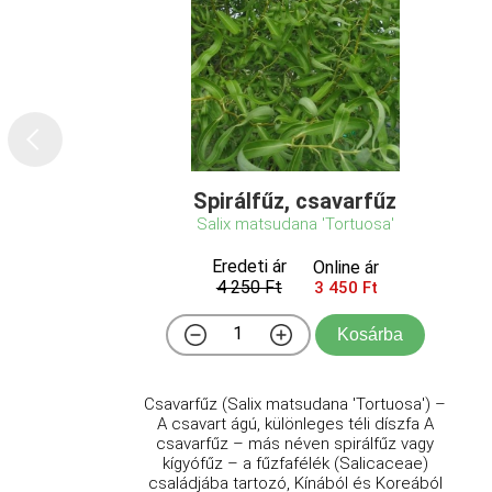
Spirálfűz, csavarfűz
Salix matsudana 'Tortuosa'
Eredeti ár
Online ár
4 250 Ft
3 450 Ft
Kosárba
Csavarfűz (Salix matsudana 'Tortuosa') –
A csavart ágú, különleges téli díszfa A
csavarfűz – más néven spirálfűz vagy
kígyófűz – a fűzfafélék (Salicaceae)
családjába tartozó, Kínából és Koreából