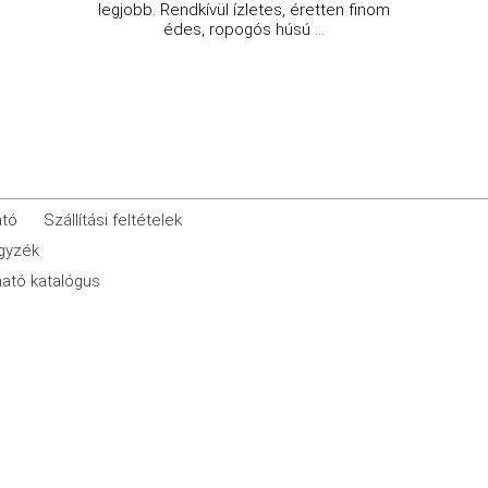
legjobb. Rendkívül ízletes, éretten finom
édes, ropogós húsú ...
ató
Szállítási feltételek
egyzék
ató katalógus