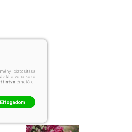
mény biztosítása
nálatára vonatkozó
attintva
érhető el.
Elfogadom