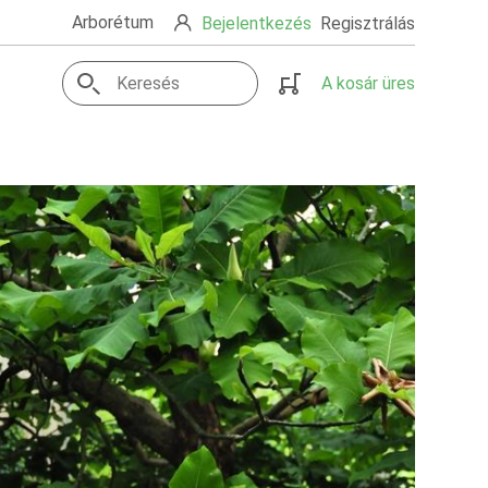
Arborétum
Bejelentkezés
Regisztrálás
A kosár üres