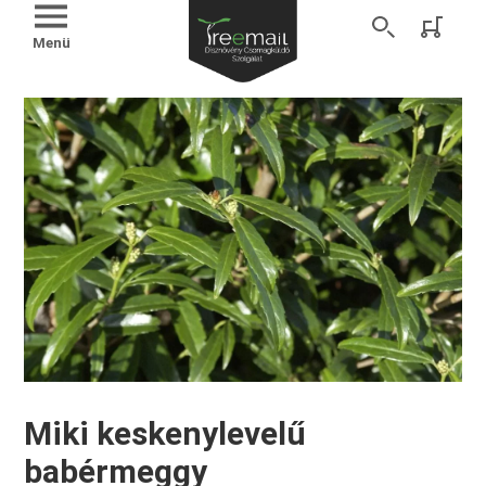
Menü
Miki keskenylevelű
babérmeggy