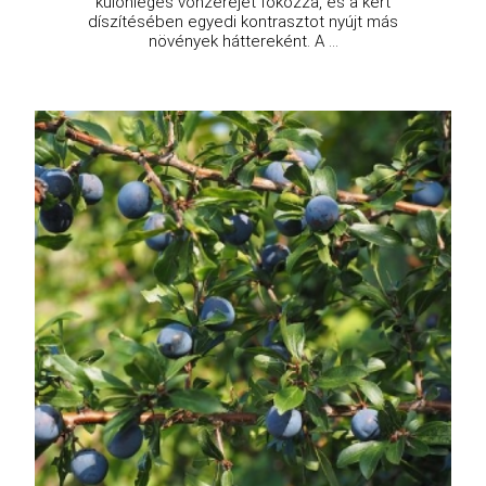
különleges vonzerejét fokozza, és a kert
díszítésében egyedi kontrasztot nyújt más
növények háttereként. A ...