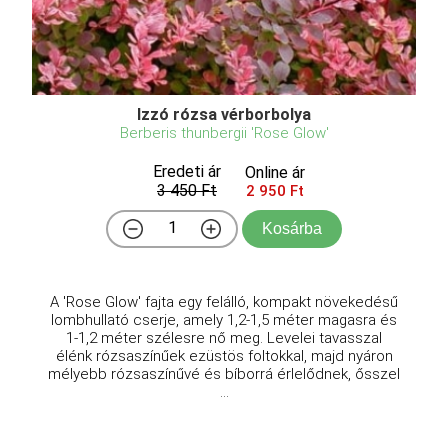
Izzó rózsa vérborbolya
Berberis thunbergii 'Rose Glow'
Eredeti ár
Online ár
3 450 Ft
2 950 Ft
Kosárba
A 'Rose Glow' fajta egy felálló, kompakt növekedésű
lombhullató cserje, amely 1,2-1,5 méter magasra és
1-1,2 méter szélesre nő meg. Levelei tavasszal
élénk rózsaszínűek ezüstös foltokkal, majd nyáron
mélyebb rózsaszínűvé és bíborrá érlelődnek, ősszel
...