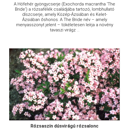
A Hófehér gyöngycserje (Exochorda macrantha 'The
Bride') a rózsafélék családjába tartozó, lombhullató
díszcserje, amely Közép-Ázsiában és Kelet-
Ázsiában őshonos. A The Bride név – amely
menyasszonyt jelent – tökéletesen leírja a növény
tavaszi virágz ...
Rózsaszín dúsvirágú rózsalonc