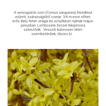
A veresgyűrűs som (Cornus sanguinea) Rendkívül
edzett, szárazságtűrő cserje. 3-4 m-esre nőhet,
erős illatú fehér virágai kis ernyőkben nyílnak május-
júniusban. Lombozata ősszel liláspirosra
színeződik. Vesszői különösen télen
szembetűnőek, díszes bí ...