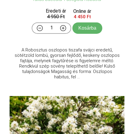
Eredeti ár
Online ár
4 950 Ft
4 450 Ft
Kosárba
A Robosztus oszlopos tiszafa svájci eredetű,
sötétzöld lombú, gyorsan fejlődő, keskeny oszlopos
fajtája, melynek fagytűrése is figyelemre méltó.
Rendkívül szép sövény telepíthető belőle! Külső
tulajdonságok Magasság és forma: Oszlopos
habitus, fel ...