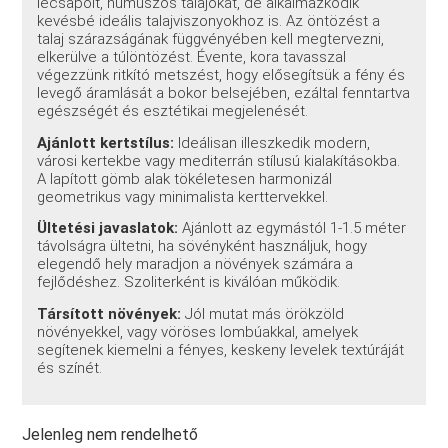
lecsapolt, humuszos talajokat, de alkalmazkodik
kevésbé ideális talajviszonyokhoz is. Az öntözést a
talaj szárazságának függvényében kell megtervezni,
elkerülve a túlöntözést. Évente, kora tavasszal
végezzünk ritkító metszést, hogy elősegítsük a fény és
levegő áramlását a bokor belsejében, ezáltal fenntartva
egészségét és esztétikai megjelenését.
Ajánlott kertstílus:
Ideálisan illeszkedik modern,
városi kertekbe vagy mediterrán stílusú kialakításokba.
A lapított gömb alak tökéletesen harmonizál
geometrikus vagy minimalista kerttervekkel.
Ültetési javaslatok:
Ajánlott az egymástól 1-1.5 méter
távolságra ültetni, ha sövényként használjuk, hogy
elegendő hely maradjon a növények számára a
fejlődéshez. Szoliterként is kiválóan működik.
Társított növények:
Jól mutat más örökzöld
növényekkel, vagy vöröses lombúakkal, amelyek
segítenek kiemelni a fényes, keskeny levelek textúráját
és színét.
Jelenleg nem rendelhető