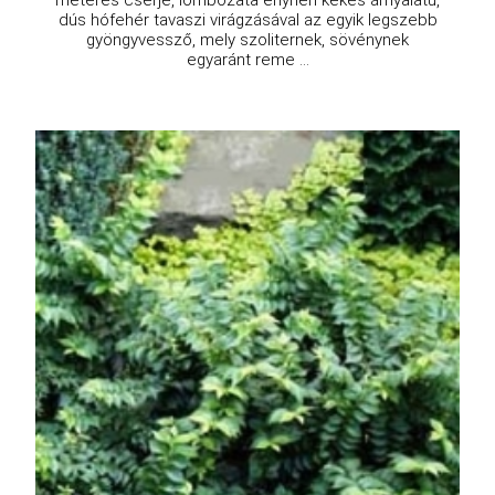
dús hófehér tavaszi virágzásával az egyik legszebb
gyöngyvessző, mely szoliternek, sövénynek
egyaránt reme ...