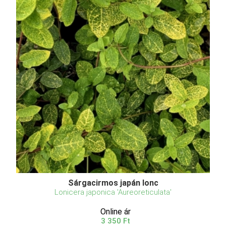
Sárgacirmos japán lonc
Lonicera japonica 'Aureoreticulata'
Online ár
3 350 Ft