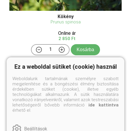
Kökény
Prunus spinosa
Online ár
2 850 Ft
Kosárba
Ez a weboldal sütiket (cookie) használ
Rendkívül igénytelen, jó szárazságtűrő, tövises ágú
cserje. Termése ehető. A Prunus spinosa, más
Weboldalunk tartalmának személyre szabott
néven Kökény, sokoldalú kerti növény, amely a
megjelenítése és a böngészési élmény biztosítása
rózsafélék családjába tartozik. Ez a kis fa vagy bokor
érdekében sütiket (cookie), illetve egyéb
rendkívül népszerű a kertészek és
technológiákat alkalmazunk. A sütik használatára
természetkedvelők ...
vonatkozó irányelveinkről, valamint azok testreszabási
lehetőségeiről bővebb információ
ide kattintva
érhető el.
Beállítások