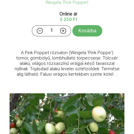
Weigela 'Pink Poppet'
Online ár
5 250 Ft
Kosárba
A Pink Poppet rózsalon (Weigela 'Pink Poppe')
tömör, gömbölyű, lombhullató törpecserje. Tölcsér
alakú, világos rózsaszínű virágjai késő tavasszal
nyílnak. Tojásdad alakú levelei sötétzöldek. Termése
alig látható. Falusi virágos kertekben szinte kötel ...