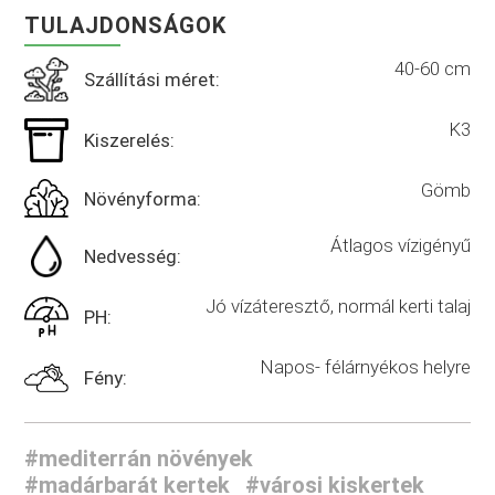
TULAJDONSÁGOK
40-60 cm
Szállítási méret:
K3
Kiszerelés:
Gömb
Növényforma:
Átlagos vízigényű
Nedvesség:
Jó vízáteresztő, normál kerti talaj
PH:
Napos- félárnyékos helyre
Fény:
#mediterrán növények
#madárbarát kertek
#városi kiskertek