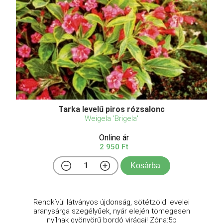
Tarka levelű piros rózsalonc
Weigela 'Brigela'
Online ár
2 950 Ft
Kosárba
Rendkívül látványos újdonság, sötétzöld levelei
aranysárga szegélyűek, nyár elején tömegesen
nyílnak gyönyörű bordó virágai! Zóna:5b