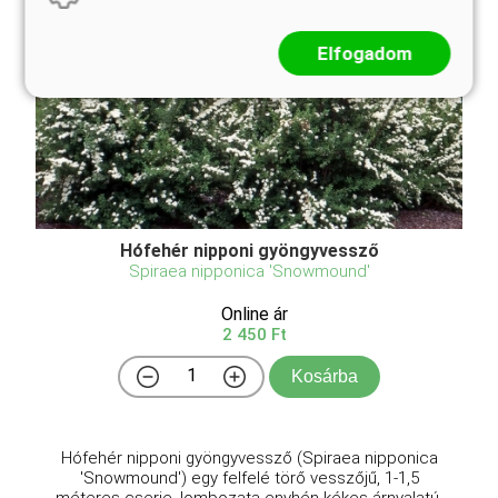
Elfogadom
Hófehér nipponi gyöngyvessző
Spiraea nipponica 'Snowmound'
Online ár
2 450 Ft
Kosárba
Hófehér nipponi gyöngyvessző (Spiraea nipponica
'Snowmound') egy felfelé törő vesszőjű, 1-1,5
méteres cserje, lombozata enyhén kékes árnyalatú,