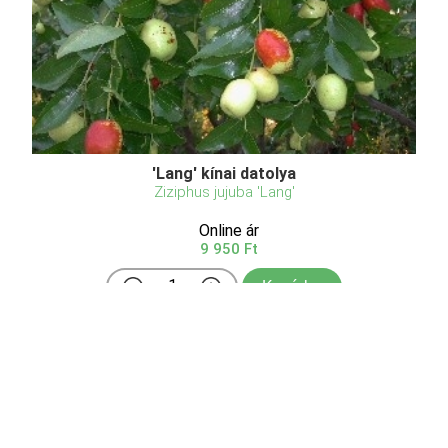
'Lang' kínai datolya
Ziziphus jujuba 'Lang'
Online ár
9 950 Ft
Kosárba
A Lang kínai datolya (Ziziphus jujuba 'Lang') az első
fajták egyike volt, melyet az USA-ban termesztésbe
vontak. Termése nagy méretű, gömbölyded, vagy
körte alakú, teljes színeződés után a legjobb.
Rendkívül ízletes, éretten finom édes, ropogós húsú