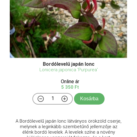
Bordólevelű japán lonc
Lonicera japonica 'Purpurea'
Online ár
5 350 Ft
Kosárba
A Bordólevelű japán lonc látványos örökzöld cserje,
melynek a leginkább szembetűnő jellemzője az
élénk bordó levelek. A levelek színe a növény