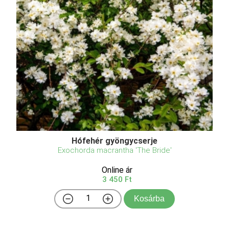
Hófehér gyöngycserje
Exochorda macrantha 'The Bride'
Online ár
3 450 Ft
Kosárba