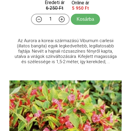
Eredeti ár
Online ár
6 250 Ft
5 950 Ft
Kosárba
Az Aurora a koreai származású Viburnum carlesii
(illatos bangita) egyik legkedveltebb, legillatosabb
fajtája. Nevét a hajnali rózsaszínes fényről kapta,
utalva a virágok színváltozására. Kifejlett magassága
és szélessége is 1,5-2 méter, így kerekded, ...