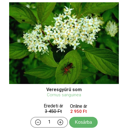
Veresgyűrű som
Cornus sanguinea
Eredeti ár
Online ár
3 450 Ft
2 950 Ft
Kosárba