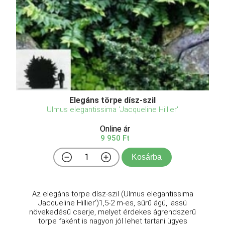
Elegáns törpe dísz-szil
Ulmus elegantissima 'Jacqueline Hillier'
Online ár
9 950 Ft
Kosárba
Az elegáns törpe dísz-szil (Ulmus elegantissima
Jacqueline Hillier')1,5-2 m-es, sűrű ágú, lassú
növekedésű cserje, melyet érdekes ágrendszerű
törpe faként is nagyon jól lehet tartani ügyes