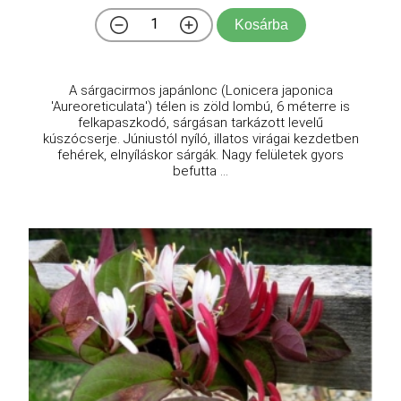
Kosárba
A sárgacirmos japánlonc (Lonicera japonica
'Aureoreticulata') télen is zöld lombú, 6 méterre is
felkapaszkodó, sárgásan tarkázott levelű
kúszócserje. Júniustól nyíló, illatos virágai kezdetben
fehérek, elnyíláskor sárgák. Nagy felületek gyors
befutta ...