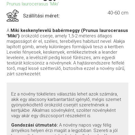
Prunus laurocerasus 'Miki'
40-60 cm
Szállítási méret:
A
Miki keskenylevelű babérmeggy (Prunus laurocerasus
'Miki')
örökzöld cserje, amely 1,5-2 méteres átlagos
magasságot ér el, széles, terebélyes habitust nevel. Alakja
lapított gömb, amely különleges formájúvá teszi a kertben.
Levelei fényesek, keskenyek, emlékeztetnek a leander
leveleire, a levélszél pedig kissé fűrészes, ami egyedi
textúrát kölcsönöz a növénynek. A hajtásrendszere felfelé
törő, majd kissé szétterülő, biztosítva ezzel a növény sűrű,
zárt szerkezetét.
Ez a növény tökéletes választás lehet azok számára,
akik egy alacsony karbantartást igénylő, mégis szemet
gyönyörködtető örökzöld cserjét szeretnének a
kertjükbe. Alkalmas sövényként, szoliter növényként
vagy akár egy díszcsoport részeként is.
Gondozási útmutató:
A növény napos vagy félig
árnyékos helyen érzi magát a legjobban. Szereti a jól