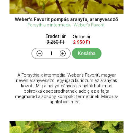
Weber's Favorit pompás aranyfa, aranyvessző
Forsythia x intermedia 'Weber's Favorit'
Eredeti ár
Online ár
3 250 Ft
2 950 Ft
Kosárba
A Forsythia x intermedia 'Weber's Favorit', magyar
nevén aranyvessző, egy igazi kuriózum az aranyfák
között. Míg a hagyományos aranyfák hatalmas
bokrokká cseperedhetnek, addig ez a fajta
megmarad alacsony, kompakt termetűnek. Március-
áprilisban, még ...