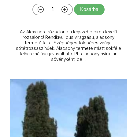
Kosárba
Az Alexandra rózsalonc a legszebb piros levelű
rózsalonc! Rendkívül dús virágzású, alacsony
termetű fajta. Szépséges tölcséres virágai
sötétrózsaszínűek. Alacsony termete miatt sokféle
felhasználása javasolható. Pl.: alacsony nyíratlan
sövényként, de ...