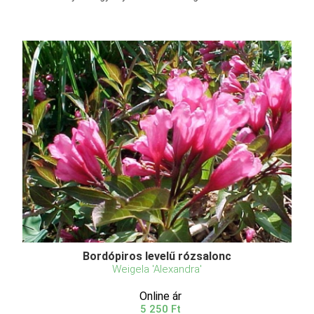
Bordópiros levelű rózsalonc
Weigela 'Alexandra'
Online ár
5 250 Ft