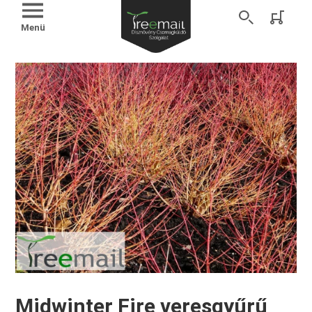
Menü
Midwinter Fire veresgyűrű