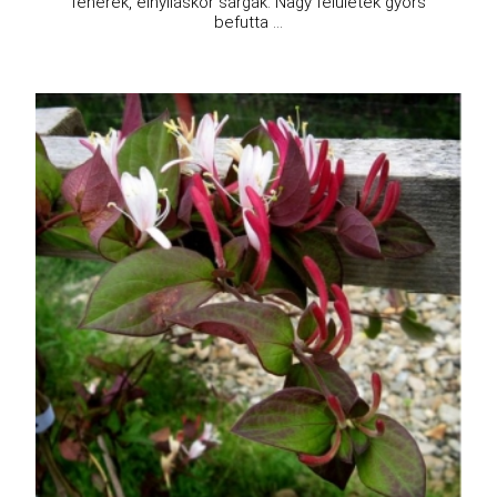
fehérek, elnyíláskor sárgák. Nagy felületek gyors
befutta ...