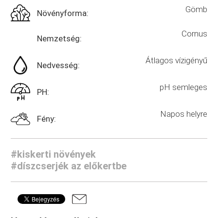
Gömb
Növényforma:
Cornus
Nemzetség:
Átlagos vízigényű
Nedvesség:
pH semleges
PH:
Napos helyre
Fény:
#kiskerti növények
#díszcserjék az előkertbe