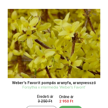
Weber's Favorit pompás aranyfa, aranyvessző
Forsythia x intermedia 'Weber's Favorit'
Eredeti ár
Online ár
3 250 Ft
2 950 Ft