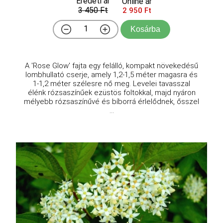
Eredeti ár
Online ár
3 450 Ft
2 950 Ft
Kosárba
A 'Rose Glow' fajta egy felálló, kompakt növekedésű
lombhullató cserje, amely 1,2-1,5 méter magasra és
1-1,2 méter szélesre nő meg. Levelei tavasszal
élénk rózsaszínűek ezüstös foltokkal, majd nyáron
mélyebb rózsaszínűvé és bíborrá érlelődnek, ősszel
...