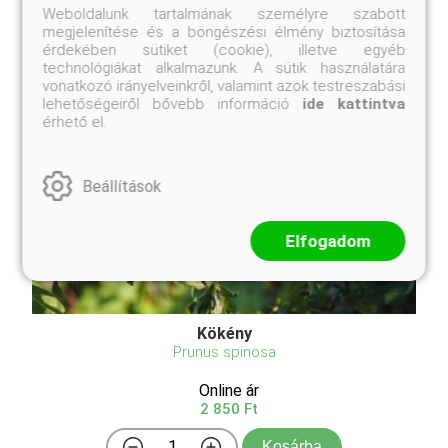
Weboldalunk tartalmának személyre szabott
megjelenítése és a böngészési élmény biztosítása
érdekében sütiket (cookie), illetve egyéb
technológiákat alkalmazunk. A sütik használatára
vonatkozó irányelveinkről, valamint azok testreszabási
lehetőségeiről bővebb információ
ide kattintva
érhető el.
Beállítások
Elfogadom
Kökény
Prunus spinosa
Online ár
2 850 Ft
Kosárba