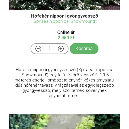
Hófehér nipponi gyöngyvessző
Spiraea nipponica 'Snowmound'
Online ár
2 450 Ft
Kosárba
Hófehér nipponi gyöngyvessző (Spiraea nipponica
'Snowmound') egy felfelé törő vesszőjű, 1-1,5
méteres cserje, lombozata enyhén kékes árnyalatú,
dús hófehér tavaszi virágzásával az egyik legszebb
gyöngyvessző, mely szoliternek, sövénynek
egyaránt reme ...