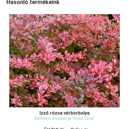
Hasonló termékeink
Izzó rózsa vérborbolya
Berberis thunbergii 'Rose Glow'