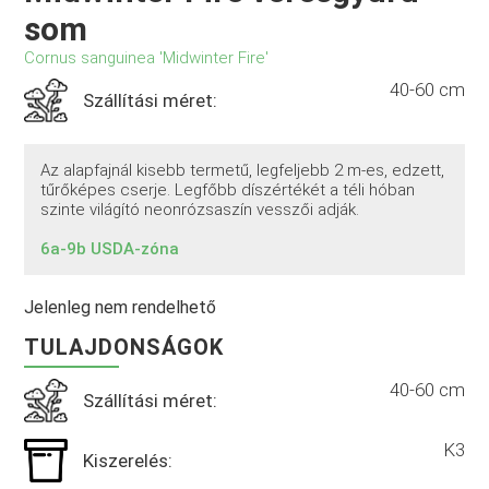
som
Cornus sanguinea 'Midwinter Fire'
40-60 cm
Szállítási méret:
Az alapfajnál kisebb termetű, legfeljebb 2 m-es, edzett,
tűrőképes cserje. Legfőbb díszértékét a téli hóban
szinte világító neonrózsaszín vesszői adják.
6a-9b USDA-zóna
Jelenleg nem rendelhető
TULAJDONSÁGOK
40-60 cm
Szállítási méret:
K3
Kiszerelés: