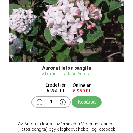
Aurora illatos bangita
Viburnum carlesii 'Aurora'
Eredeti ár
Online ár
6 250 Ft
5 950 Ft
Kosárba
Az Aurora a koreai származású Viburnum carlesii
(illatos bangita) egyik legkedveltebb, legillatosabb