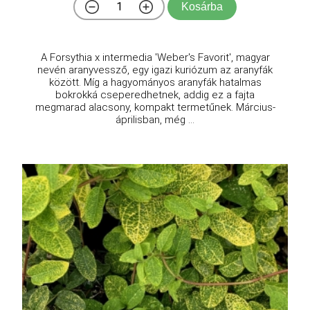
Kosárba
A Forsythia x intermedia 'Weber's Favorit', magyar
nevén aranyvessző, egy igazi kuriózum az aranyfák
között. Míg a hagyományos aranyfák hatalmas
bokrokká cseperedhetnek, addig ez a fajta
megmarad alacsony, kompakt termetűnek. Március-
áprilisban, még ...