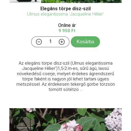
Elegáns törpe dísz-szil
Ulmus elegantissima 'Jacqueline Hillier'
Online ár
9 950 Ft
Kosárba
Az elegáns törpe dísz-szil (Ulmus elegantissima
Jacqueline Hillier')1,5-2 m-es, sűrű ágú, lassú
növekedésű cserje, melyet érdekes ágrendszerű
törpe faként is nagyon jól lehet tartani ügyes
metszéssel. Az érdekesen tekergő görbe törzsön
tömött sötétzö ...