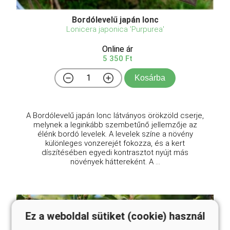
Bordólevelű japán lonc
Lonicera japonica 'Purpurea'
Online ár
5 350 Ft
Kosárba
A Bordólevelű japán lonc látványos örökzöld cserje,
melynek a leginkább szembetűnő jellemzője az
élénk bordó levelek. A levelek színe a növény
különleges vonzerejét fokozza, és a kert
díszítésében egyedi kontrasztot nyújt más
növények háttereként. A ...
Ez a weboldal sütiket (cookie) használ