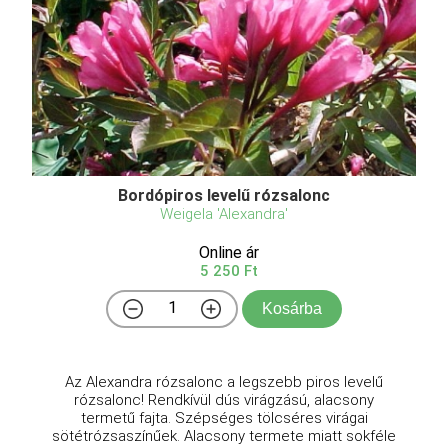
Bordópiros levelű rózsalonc
Weigela 'Alexandra'
Online ár
5 250 Ft
Kosárba
Az Alexandra rózsalonc a legszebb piros levelű
rózsalonc! Rendkívül dús virágzású, alacsony
termetű fajta. Szépséges tölcséres virágai
sötétrózsaszínűek. Alacsony termete miatt sokféle