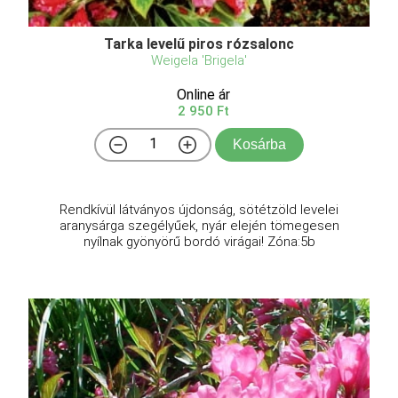
Tarka levelű piros rózsalonc
Weigela 'Brigela'
Online ár
2 950 Ft
Kosárba
Rendkívül látványos újdonság, sötétzöld levelei
aranysárga szegélyűek, nyár elején tömegesen
nyílnak gyönyörű bordó virágai! Zóna:5b