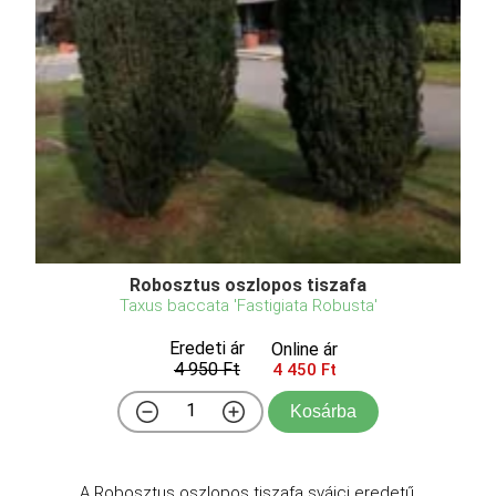
Robosztus oszlopos tiszafa
Taxus baccata 'Fastigiata Robusta'
Eredeti ár
Online ár
4 950 Ft
4 450 Ft
Kosárba
A Robosztus oszlopos tiszafa svájci eredetű,