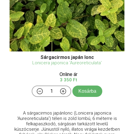
Sárgacirmos japán lonc
Lonicera japonica 'Aureoreticulata'
Online ár
3 350 Ft
Kosárba
A sárgacirmos japánlonc (Lonicera japonica
'Aureoreticulata') télen is zöld lombú, 6 méterre is
felkapaszkodó, sárgásan tarkázott levelű
kúszócserje. Júniustól nyíló, illatos virágai kezdetben