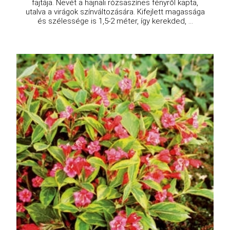
fajtája. Nevét a hajnali rózsaszínes fényről kapta,
utalva a virágok színváltozására. Kifejlett magassága
és szélessége is 1,5-2 méter, így kerekded, ...