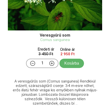
Veresgyűrű som
Cornus sanguinea
Eredeti ár
Online ár
3 450 Ft
2 950 Ft
Kosárba
A veresgyűrűs som (Cornus sanguinea) Rendkívül
edzett, szárazságtűrő cserje. 3-4 m-esre nőhet,
erős illatú fehér virágai kis ernyőkben nyílnak május-
júniusban. Lombozata ősszel liláspirosra
színeződik. Vesszői különösen télen
szembetűnőek, díszes bí ...