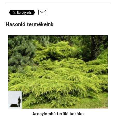
Hasonló termékeink
Aranylombú terülő boróka