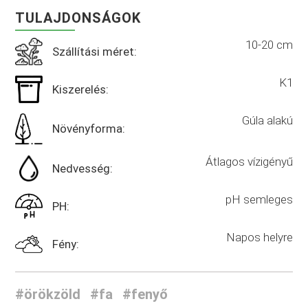
TULAJDONSÁGOK
10-20 cm
Szállítási méret:
K1
Kiszerelés:
Gúla alakú
Növényforma:
Átlagos vízigényű
Nedvesség:
pH semleges
PH:
Napos helyre
Fény:
#örökzöld
#fa
#fenyő