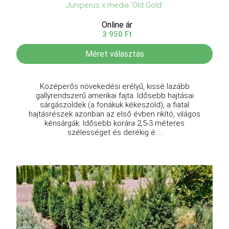
Juniperus x media 'Old Gold'
Online ár
3 950 Ft
Méret választás
Középerős növekedési erélyű, kissé lazább
gallyrendszerű amerikai fajta. Idősebb hajtásai
sárgászöldek (a fonákuk kékeszöld), a fiatal
hajtásrészek azonban az első évben rikító, világos
kénsárgák. Idősebb korára 2,5-3 méteres
szélességet és derékig é ...