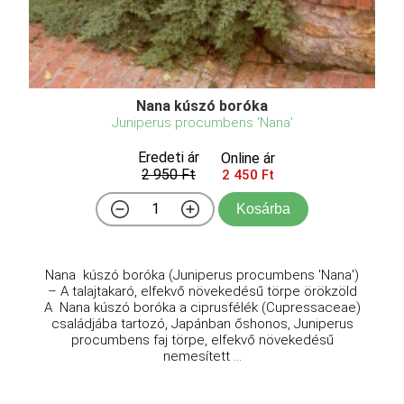
Nana kúszó boróka
Juniperus procumbens 'Nana'
Eredeti ár
Online ár
2 950 Ft
2 450 Ft
Kosárba
Nana kúszó boróka (Juniperus procumbens 'Nana')
– A talajtakaró, elfekvő növekedésű törpe örökzöld
A Nana kúszó boróka a ciprusfélék (Cupressaceae)
családjába tartozó, Japánban őshonos, Juniperus
procumbens faj törpe, elfekvő növekedésű
nemesített ...