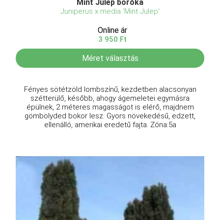
Mint Julep boróka
Juniperus x media 'Mint Julep'
Online ár
3 950 Ft
Méret választás
Fényes sötétzöld lombszínű, kezdetben alacsonyan
szétterülő, később, ahogy ágemeletei egymásra
épülnek, 2 méteres magasságot is elérő, majdnem
gömbölyded bokor lesz. Gyors növekedésű, edzett,
ellenálló, amerikai eredetű fajta. Zóna:5a