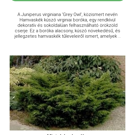
A Juniperus virginiana 'Grey Owl', közismert nevén
Hamvaskék kúszó virginiai boróka, egy rendkívül
dekoratív és sokoldalúan felhasználható örökzöld
cserje. Ez a boróka alacsony, kúszó növekedésű, és
jellegzetes hamvaskék tűleveleiről ismert, amelyek ...