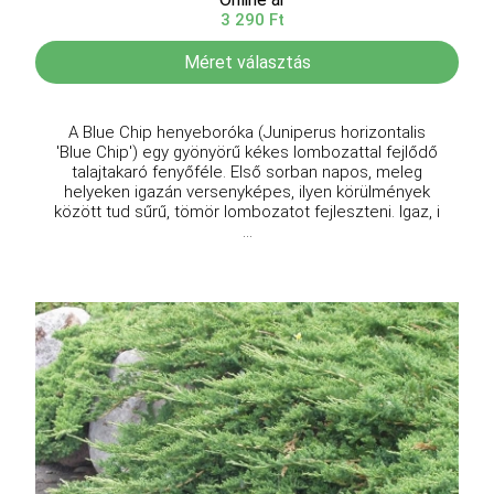
3 290 Ft
Méret választás
A Blue Chip henyeboróka (Juniperus horizontalis
'Blue Chip') egy gyönyörű kékes lombozattal fejlődő
talajtakaró fenyőféle. Első sorban napos, meleg
helyeken igazán versenyképes, ilyen körülmények
között tud sűrű, tömör lombozatot fejleszteni. Igaz, i
...