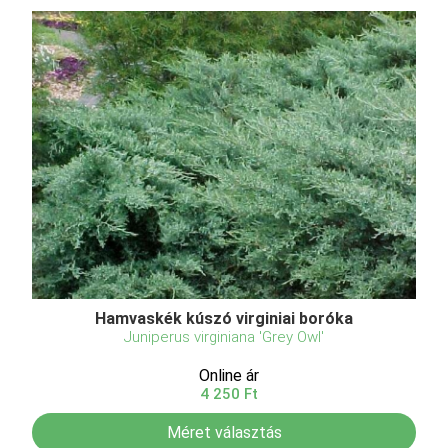
Hamvaskék kúszó virginiai boróka
Juniperus virginiana 'Grey Owl'
Online ár
4 250 Ft
Méret választás