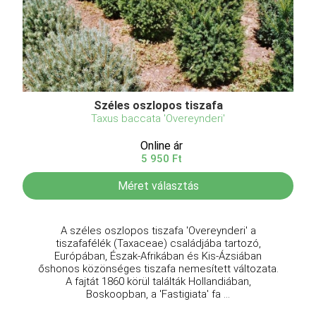
Széles oszlopos tiszafa
Taxus baccata 'Overeynderi'
Online ár
5 950 Ft
Méret választás
A széles oszlopos tiszafa 'Overeynderi' a
tiszafafélék (Taxaceae) családjába tartozó,
Európában, Észak-Afrikában és Kis-Ázsiában
őshonos közönséges tiszafa nemesített változata.
A fajtát 1860 körül találták Hollandiában,
Boskoopban, a 'Fastigiata' fa ...