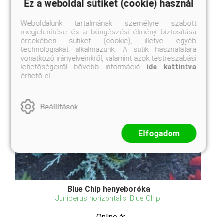
Ez a weboldal sütiket (cookie) használ
Weboldalunk tartalmának személyre szabott
megjelenítése és a böngészési élmény biztosítása
érdekében sütiket (cookie), illetve egyéb
technológiákat alkalmazunk. A sütik használatára
vonatkozó irányelveinkről, valamint azok testreszabási
lehetőségeiről bővebb információ
ide kattintva
érhető el.
Beállítások
Elfogadom
Blue Chip henyeboróka
Juniperus horizontalis 'Blue Chip'
Online ár