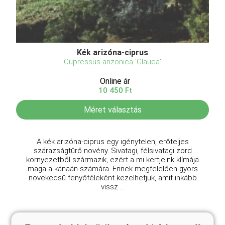
Kék arizóna-ciprus
Cupressus arizonica 'Glauca'
Online ár
10 450 Ft
Méret választás
A kék arizóna-ciprus egy igénytelen, erőteljes
szárazságtűrő növény. Sivatagi, félsivatagi zord
környezetből származik, ezért a mi kertjeink klímája
maga a kánaán számára. Ennek megfelelően gyors
növekedsű fenyőféleként kezelhetjük, amit inkább
vissz ...