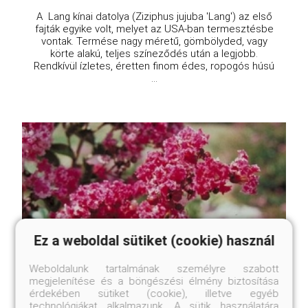
A Lang kínai datolya (Ziziphus jujuba 'Lang') az első
fajták egyike volt, melyet az USA-ban termesztésbe
vontak. Termése nagy méretű, gömbölyded, vagy
körte alakú, teljes színeződés után a legjobb.
Rendkívül ízletes, éretten finom édes, ropogós húsú
...
Ez a weboldal sütiket (cookie) használ
Weboldalunk tartalmának személyre szabott
megjelenítése és a böngészési élmény biztosítása
érdekében sütiket (cookie), illetve egyéb
technológiákat alkalmazunk. A sütik használatára