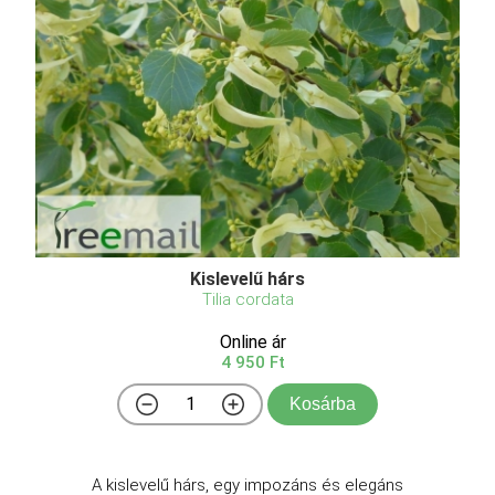
Kislevelű hárs
Tilia cordata
Online ár
4 950 Ft
Kosárba
A kislevelű hárs, egy impozáns és elegáns