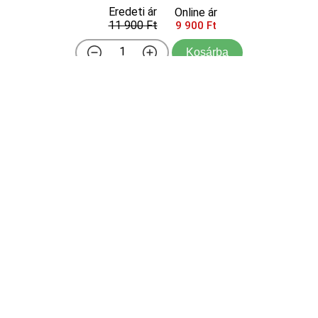
Eredeti ár
Online ár
11 900 Ft
9 900 Ft
Kosárba
Fedezze fel a Carpinus betulus 'Fastigiata'
(Oszlopos gyertyán) elegáns formáját! Ez az
oszlopos díszfa tökéletes választás kisebb
kertekbe, utcai ültetésre vagy formára nyírt
sövények kialakításához. Erős gyökerű, egész évben
ültethető fáinkat gondo ...