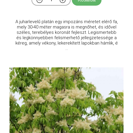
A juharlevelű platán egy impozáns méretet elérő fa,
mely 30-40 méter magasra is megnőhet, és idővel
széles, terebélyes koronát fejleszt. Legismertebb
és legkönnyebben felismerhető jellegzetessége a
kéreg, amely vékony, lekerekített lapokban hámlik, é
...