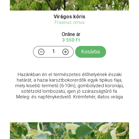
Virágos kőris
Fraxinus ornus
Online ár
3 550 Ft
Kosárba
Hazánkban éri el természetes élőhelyének északi
határát, a hazai karsztbokorerdők egyik tipikus faja,
mely kisebb termetű (6-10m), gömbölyded koronájú,
sötétzöld lombozatú, igen jó szárazságtűrő fa.
Meleg- és napfénykedvelő. Krémfehér, illatos virága
...