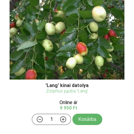
'Lang' kínai datolya
Ziziphus jujuba 'Lang'
Online ár
9 950 Ft
Kosárba