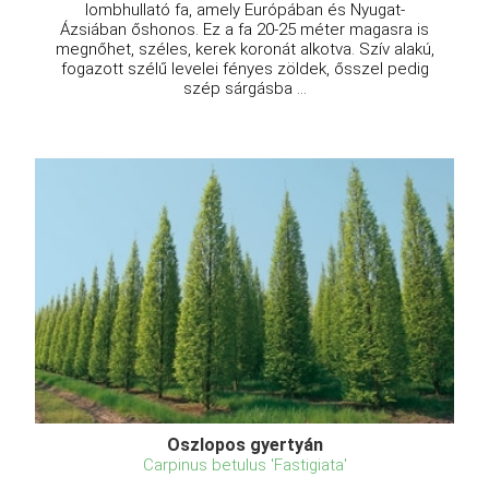
lombhullató fa, amely Európában és Nyugat-
Ázsiában őshonos. Ez a fa 20-25 méter magasra is
megnőhet, széles, kerek koronát alkotva. Szív alakú,
fogazott szélű levelei fényes zöldek, ősszel pedig
szép sárgásba ...
Oszlopos gyertyán
Carpinus betulus 'Fastigiata'