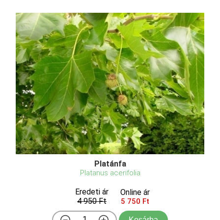
Platánfa
Platanus acerifolia
Eredeti ár
Online ár
4 950 Ft
5 750 Ft
Kosárba