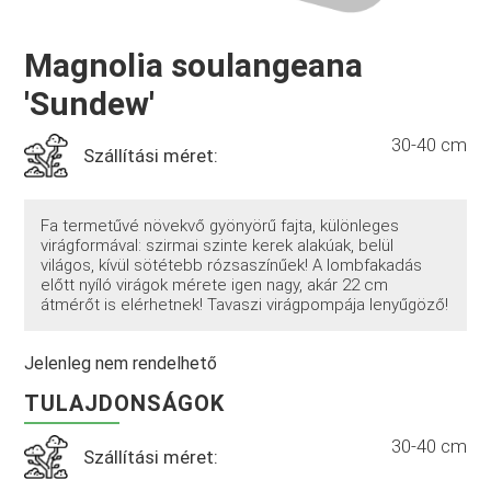
Magnolia soulangeana
'Sundew'
30-40 cm
Szállítási méret:
Fa termetűvé növekvő gyönyörű fajta, különleges
virágformával: szirmai szinte kerek alakúak, belül
világos, kívül sötétebb rózsaszínűek! A lombfakadás
előtt nyíló virágok mérete igen nagy, akár 22 cm
átmérőt is elérhetnek! Tavaszi virágpompája lenyűgöző!
Jelenleg nem rendelhető
TULAJDONSÁGOK
30-40 cm
Szállítási méret: