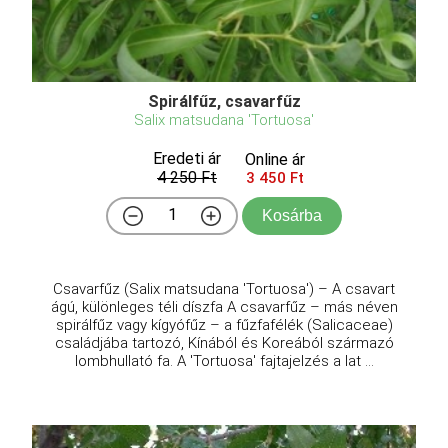
Spirálfűz, csavarfűz
Salix matsudana 'Tortuosa'
Eredeti ár
Online ár
4 250 Ft
3 450 Ft
Kosárba
Csavarfűz (Salix matsudana 'Tortuosa') – A csavart
ágú, különleges téli díszfa A csavarfűz – más néven
spirálfűz vagy kígyófűz – a fűzfafélék (Salicaceae)
családjába tartozó, Kínából és Koreából származó
lombhullató fa. A 'Tortuosa' fajtajelzés a lat ...