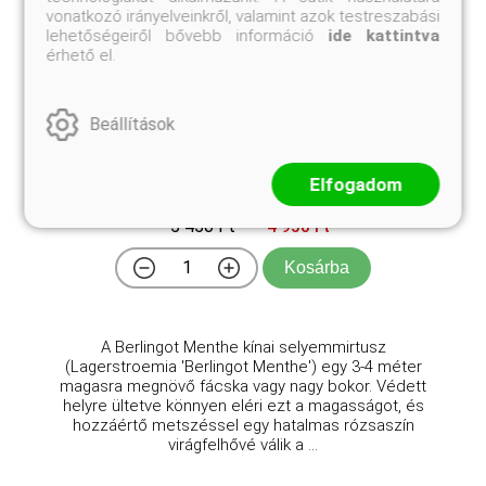
vonatkozó irányelveinkről, valamint azok testreszabási
lehetőségeiről bővebb információ
ide kattintva
érhető el.
Beállítások
Berlingot Menthe selyemmirtusz
Lagerstroemia 'Berlingot Menthe'
Elfogadom
Eredeti ár
Online ár
5 450 Ft
4 950 Ft
Kosárba
A Berlingot Menthe kínai selyemmirtusz
(Lagerstroemia 'Berlingot Menthe') egy 3-4 méter
magasra megnövő fácska vagy nagy bokor. Védett
helyre ültetve könnyen eléri ezt a magasságot, és
hozzáértő metszéssel egy hatalmas rózsaszín
virágfelhővé válik a ...