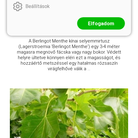
Eredeti ár
Online ár
Beállítások
5 450 Ft
4 950 Ft
Kosárba
Elfogadom
A Berlingot Menthe kínai selyemmirtusz
(Lagerstroemia 'Berlingot Menthe') egy 3-4 méter
magasra megnövő fácska vagy nagy bokor. Védett
helyre ültetve könnyen eléri ezt a magasságot, és
hozzáértő metszéssel egy hatalmas rózsaszín
virágfelhővé válik a ...