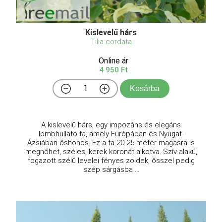
Kislevelű hárs
Tilia cordata
Online ár
4 950 Ft
Kosárba
A kislevelű hárs, egy impozáns és elegáns
lombhullató fa, amely Európában és Nyugat-
Ázsiában őshonos. Ez a fa 20-25 méter magasra is
megnőhet, széles, kerek koronát alkotva. Szív alakú,
fogazott szélű levelei fényes zöldek, ősszel pedig
szép sárgásba ...