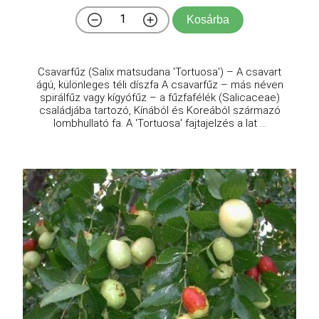
Kosárba
Csavarfűz (Salix matsudana 'Tortuosa') – A csavart
ágú, különleges téli díszfa A csavarfűz – más néven
spirálfűz vagy kígyófűz – a fűzfafélék (Salicaceae)
családjába tartozó, Kínából és Koreából származó
lombhullató fa. A 'Tortuosa' fajtajelzés a lat ...