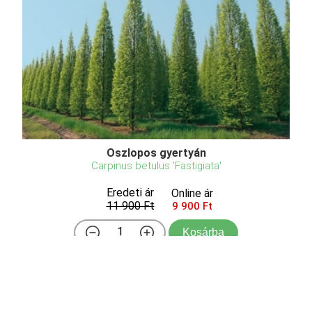
Oszlopos gyertyán
Carpinus betulus 'Fastigiata'
Eredeti ár
Online ár
11 900 Ft
9 900 Ft
Kosárba
Fedezze fel a Carpinus betulus 'Fastigiata'
(Oszlopos gyertyán) elegáns formáját! Ez az
oszlopos díszfa tökéletes választás kisebb