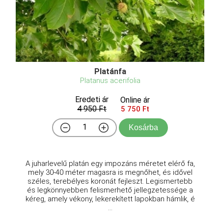
Platánfa
Platanus acerifolia
Eredeti ár
Online ár
4 950 Ft
5 750 Ft
Kosárba
A juharlevelű platán egy impozáns méretet elérő fa,
mely 30-40 méter magasra is megnőhet, és idővel
széles, terebélyes koronát fejleszt. Legismertebb
és legkönnyebben felismerhető jellegzetessége a
kéreg, amely vékony, lekerekített lapokban hámlik, é
...