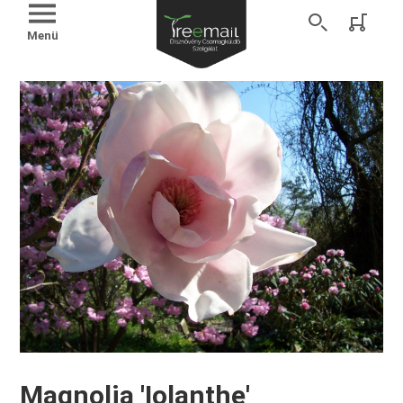
Menü
Magnolia 'Iolanthe'