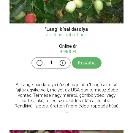
'Lang' kínai datolya
Ziziphus jujuba 'Lang'
Online ár
9 950 Ft
Kosárba
A Lang kínai datolya (Ziziphus jujuba 'Lang') az első
fajták egyike volt, melyet az USA-ban termesztésbe
vontak. Termése nagy méretű, gömbölyded, vagy
körte alakú, teljes színeződés után a legjobb.
Rendkívül ízletes, éretten finom édes, ropogós húsú
...