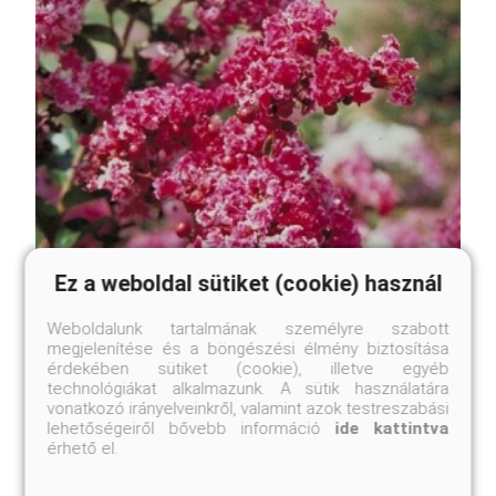
Ez a weboldal sütiket (cookie) használ
Weboldalunk tartalmának személyre szabott
megjelenítése és a böngészési élmény biztosítása
érdekében sütiket (cookie), illetve egyéb
technológiákat alkalmazunk. A sütik használatára
vonatkozó irányelveinkről, valamint azok testreszabási
lehetőségeiről bővebb információ
ide kattintva
Berlingot Menthe selyemmirtusz
érhető el.
Lagerstroemia 'Berlingot Menthe'