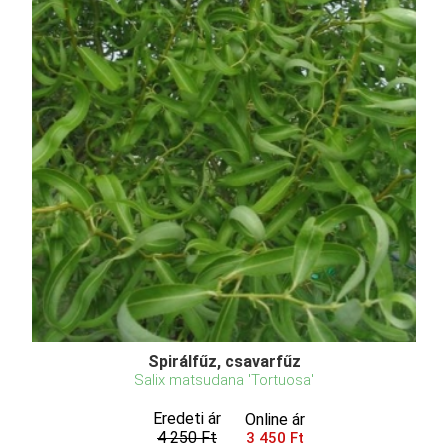
Spirálfűz, csavarfűz
Salix matsudana 'Tortuosa'
Eredeti ár
Online ár
4 250 Ft
3 450 Ft