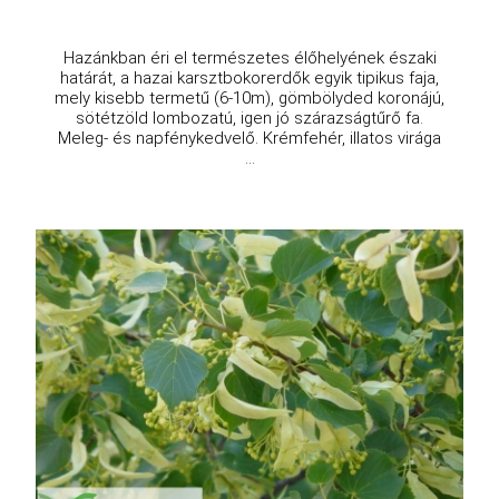
Hazánkban éri el természetes élőhelyének északi
határát, a hazai karsztbokorerdők egyik tipikus faja,
mely kisebb termetű (6-10m), gömbölyded koronájú,
sötétzöld lombozatú, igen jó szárazságtűrő fa.
Meleg- és napfénykedvelő. Krémfehér, illatos virága
...