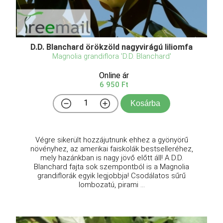
D.D. Blanchard örökzöld nagyvirágú liliomfa
Magnolia grandiflora 'D.D. Blanchard'
Online ár
6 950 Ft
Kosárba
Végre sikerült hozzájutnunk ehhez a gyönyörű
növényhez, az amerikai faiskolák bestselleréhez,
mely hazánkban is nagy jövő előtt áll! A D.D.
Blanchard fajta sok szempontból is a Magnolia
grandiflorák egyik legjobbja! Csodálatos sűrű
lombozatú, pirami ...