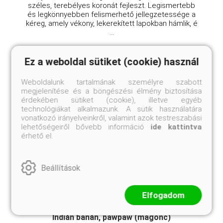
széles, terebélyes koronát fejleszt. Legismertebb
és legkönnyebben felismerhető jellegzetessége a
kéreg, amely vékony, lekerekített lapokban hámlik, é
...
Ez a weboldal sütiket (cookie) használ
Weboldalunk tartalmának személyre szabott
megjelenítése és a böngészési élmény biztosítása
érdekében sütiket (cookie), illetve egyéb
technológiákat alkalmazunk. A sütik használatára
vonatkozó irányelveinkről, valamint azok testreszabási
lehetőségeiről bővebb információ
ide kattintva
érhető el.
Beállítások
Elfogadom
Indián banán, pawpaw (magonc)