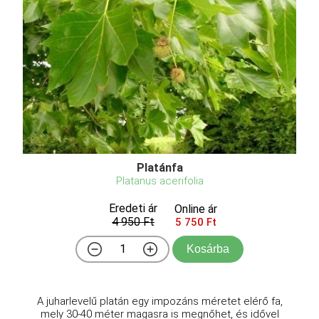
Platánfa
Platanus acerifolia
Eredeti ár
Online ár
4 950 Ft
5 750 Ft
Kosárba
A juharlevelű platán egy impozáns méretet elérő fa,
mely 30-40 méter magasra is megnőhet, és idővel