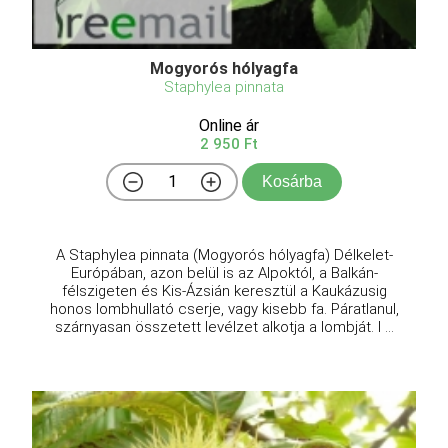
Mogyorós hólyagfa
Staphylea pinnata
Online ár
2 950 Ft
Kosárba
A Staphylea pinnata (Mogyorós hólyagfa) Délkelet-
Európában, azon belül is az Alpoktól, a Balkán-
félszigeten és Kis-Ázsián keresztül a Kaukázusig
honos lombhullató cserje, vagy kisebb fa. Páratlanul,
szárnyasan összetett levélzet alkotja a lombját. I ...