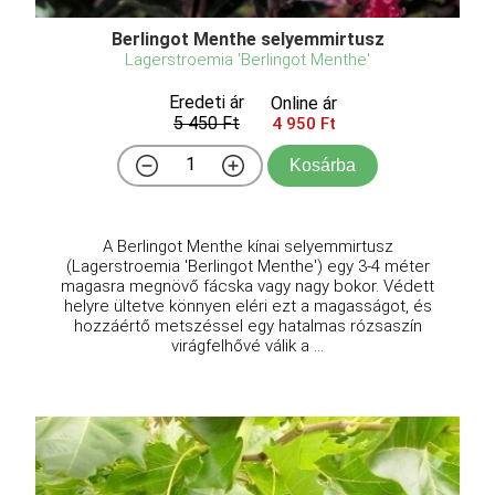
Berlingot Menthe selyemmirtusz
Lagerstroemia 'Berlingot Menthe'
Eredeti ár
Online ár
5 450 Ft
4 950 Ft
Kosárba
A Berlingot Menthe kínai selyemmirtusz
(Lagerstroemia 'Berlingot Menthe') egy 3-4 méter
magasra megnövő fácska vagy nagy bokor. Védett
helyre ültetve könnyen eléri ezt a magasságot, és
hozzáértő metszéssel egy hatalmas rózsaszín
virágfelhővé válik a ...