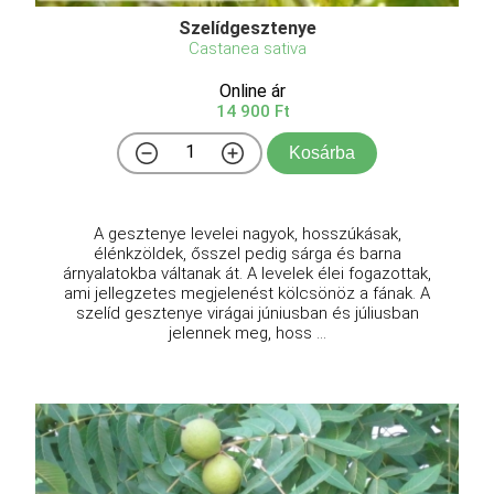
Szelídgesztenye
Castanea sativa
Online ár
14 900 Ft
Kosárba
A gesztenye levelei nagyok, hosszúkásak,
élénkzöldek, ősszel pedig sárga és barna
árnyalatokba váltanak át. A levelek élei fogazottak,
ami jellegzetes megjelenést kölcsönöz a fának. A
szelíd gesztenye virágai júniusban és júliusban
jelennek meg, hoss ...