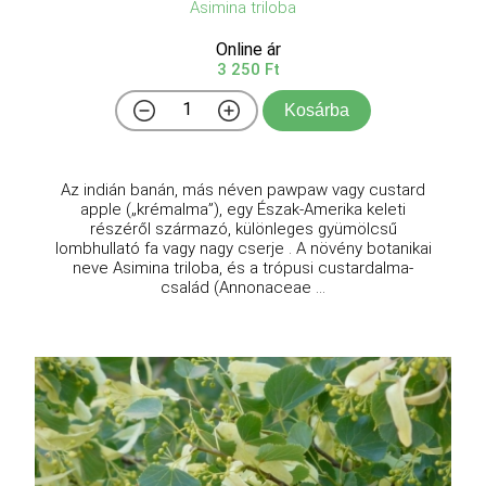
Asimina triloba
Online ár
3 250 Ft
Kosárba
Az indián banán, más néven pawpaw vagy custard
apple („krémalma”), egy Észak-Amerika keleti
részéről származó, különleges gyümölcsű
lombhullató fa vagy nagy cserje . A növény botanikai
neve Asimina triloba, és a trópusi custardalma-
család (Annonaceae ...