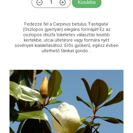
Kosárba
Fedezze fel a Carpinus betulus 'Fastigiata'
(Oszlopos gyertyán) elegáns formáját! Ez az
oszlopos díszfa tökéletes választás kisebb
kertekbe, utcai ültetésre vagy formára nyírt
sövények kialakításához. Erős gyökerű, egész évben
ültethető fáinkat gondo ...