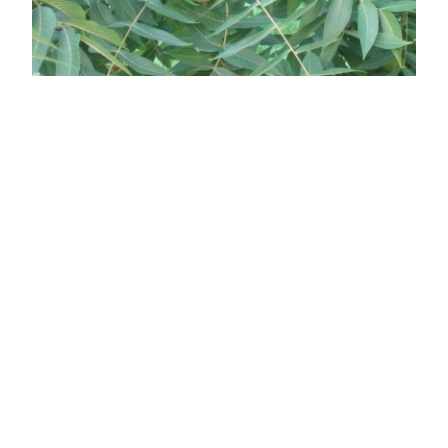
Fekete dió
Juglans nigra
Online ár
3 550 Ft
Kosárba
Hazájában, Észak-Amerika keleti részén
(Massachusetts és Texas között) a magassága
elérheti akár az 50 métert is. Spirálisan szórt állású,