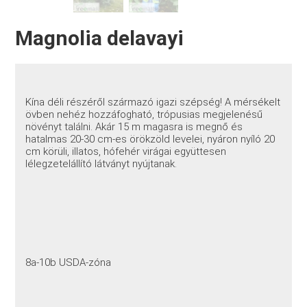
Magnolia delavayi
Kína déli részéről származó igazi szépség! A mérsékelt
övben nehéz hozzáfogható, trópusias megjelenésű
növényt találni. Akár 15 m magasra is megnő és
hatalmas 20-30 cm-es örökzöld levelei, nyáron nyíló 20
cm körüli, illatos, hófehér virágai együttesen
lélegzetelállító látványt nyújtanak.
8a-10b USDA-zóna