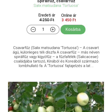
Spirálfűz, csavarfűz
Salix matsudana 'Tortuosa'
Eredeti ár
Online ár
4 250 Ft
3 450 Ft
Kosárba
Csavarfűz (Salix matsudana 'Tortuosa') – A csavart
ágú, különleges téli díszfa A csavarfűz – más néven
spirálfűz vagy kígyófűz – a fűzfafélék (Salicaceae)
családjába tartozó, Kínából és Koreából származó
lombhullató fa. A 'Tortuosa' fajtajelzés a lat ...