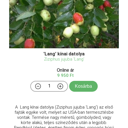
'Lang' kínai datolya
Ziziphus jujuba 'Lang'
Online ár
9 950 Ft
Kosárba
A Lang kínai datolya (Ziziphus jujuba 'Lang') az első
fajták egyike volt, melyet az USA-ban termesztésbe
vontak. Termése nagy méretű, gömbölyded, vagy
körte alakú, teljes színeződés után a legjobb.
Rendkívül ízletes, éretten finom édes, ropogós húsú