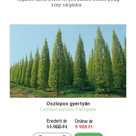
szép sárgásba ...
Oszlopos gyertyán
Carpinus betulus 'Fastigiata'
Eredeti ár
Online ár
11 900 Ft
9 900 Ft