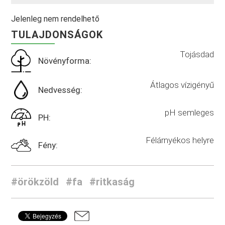
Jelenleg nem rendelhető
TULAJDONSÁGOK
Tojásdad
Növényforma:
Átlagos vízigényű
Nedvesség:
pH semleges
PH:
Félárnyékos helyre
Fény:
#örökzöld
#fa
#ritkaság