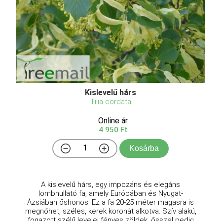
Kislevelű hárs
Tilia cordata
Online ár
4 950 Ft
Kosárba
A kislevelű hárs, egy impozáns és elegáns
lombhullató fa, amely Európában és Nyugat-
Ázsiában őshonos. Ez a fa 20-25 méter magasra is
megnőhet, széles, kerek koronát alkotva. Szív alakú,
fogazott szélű levelei fényes zöldek, ősszel pedig