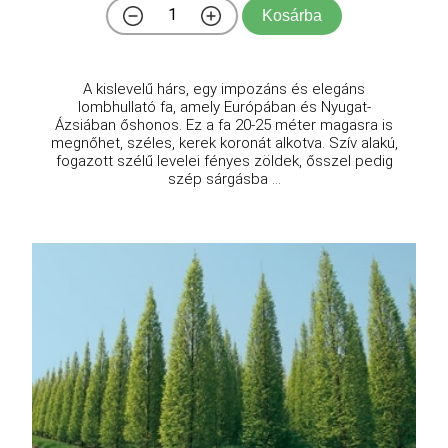
Kosárba
A kislevelű hárs, egy impozáns és elegáns
lombhullató fa, amely Európában és Nyugat-
Ázsiában őshonos. Ez a fa 20-25 méter magasra is
megnőhet, széles, kerek koronát alkotva. Szív alakú,
fogazott szélű levelei fényes zöldek, ősszel pedig
szép sárgásba ...