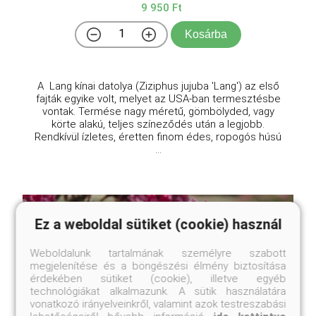
9 950 Ft
Kosárba
A Lang kínai datolya (Ziziphus jujuba 'Lang') az első
fajták egyike volt, melyet az USA-ban termesztésbe
vontak. Termése nagy méretű, gömbölyded, vagy
körte alakú, teljes színeződés után a legjobb.
Rendkívül ízletes, éretten finom édes, ropogós húsú
...
Ez a weboldal sütiket (cookie) használ
Weboldalunk tartalmának személyre szabott
megjelenítése és a böngészési élmény biztosítása
érdekében sütiket (cookie), illetve egyéb
technológiákat alkalmazunk. A sütik használatára
vonatkozó irányelveinkről, valamint azok testreszabási