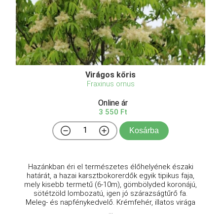
Virágos kőris
Fraxinus ornus
Online ár
3 550 Ft
Kosárba
Hazánkban éri el természetes élőhelyének északi
határát, a hazai karsztbokorerdők egyik tipikus faja,
mely kisebb termetű (6-10m), gömbölyded koronájú,
sötétzöld lombozatú, igen jó szárazságtűrő fa.
Meleg- és napfénykedvelő. Krémfehér, illatos virága
...