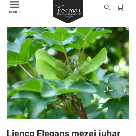
Menü
Lienco Elegans mezei juhar