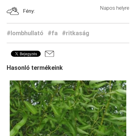
Napos helyre
Fény:
#lombhullató
#fa
#ritkaság
Hasonló termékeink