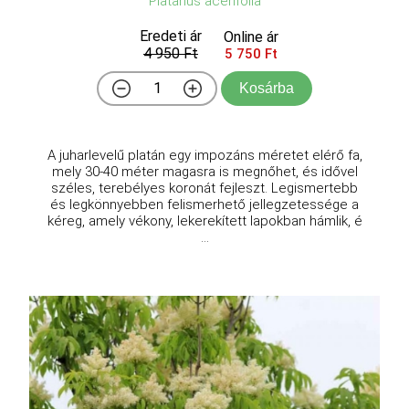
Platanus acerifolia
Eredeti ár
Online ár
4 950 Ft
5 750 Ft
Kosárba
A juharlevelű platán egy impozáns méretet elérő fa,
mely 30-40 méter magasra is megnőhet, és idővel
széles, terebélyes koronát fejleszt. Legismertebb
és legkönnyebben felismerhető jellegzetessége a
kéreg, amely vékony, lekerekített lapokban hámlik, é
...