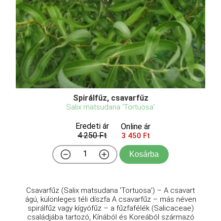
Spirálfűz, csavarfűz
Salix matsudana 'Tortuosa'
Eredeti ár
Online ár
4 250 Ft
3 450 Ft
Kosárba
Csavarfűz (Salix matsudana 'Tortuosa') – A csavart
ágú, különleges téli díszfa A csavarfűz – más néven
spirálfűz vagy kígyófűz – a fűzfafélék (Salicaceae)
családjába tartozó, Kínából és Koreából származó