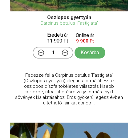
Oszlopos gyertyán
Carpinus betulus 'Fastigiata'
Eredeti ár
Online ár
11 900 Ft
9 900 Ft
Kosárba
Fedezze fel a Carpinus betulus 'Fastigiata'
(Oszlopos gyertyán) elegáns formáját! Ez az
oszlopos díszfa tökéletes választás kisebb
kertekbe, utcai ültetésre vagy formára nyírt
sövények kialakításához. Erős gyökerű, egész évben
ültethető fáinkat gondo ...