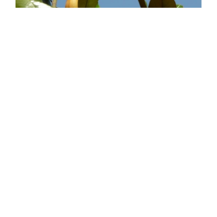
D.D. Blanchard örökzöld nagyvirágú liliomfa
Magnolia grandiflora 'D.D. Blanchard'
Online ár
6 950 Ft
Kosárba
Végre sikerült hozzájutnunk ehhez a gyönyörű