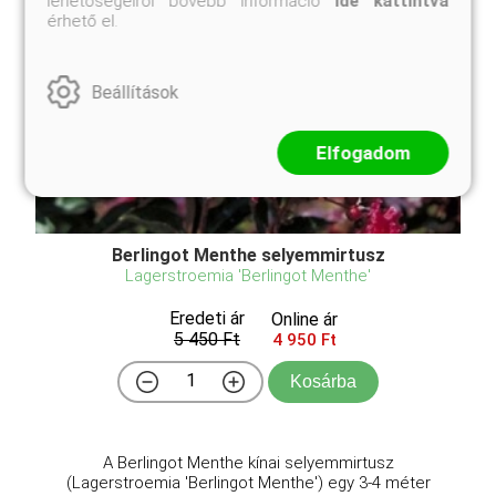
lehetőségeiről bővebb információ
ide kattintva
érhető el.
Beállítások
Elfogadom
Berlingot Menthe selyemmirtusz
Lagerstroemia 'Berlingot Menthe'
Eredeti ár
Online ár
5 450 Ft
4 950 Ft
Kosárba
A Berlingot Menthe kínai selyemmirtusz
(Lagerstroemia 'Berlingot Menthe') egy 3-4 méter