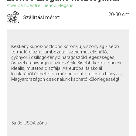
Acer campestre 'Lienco Elegans'
20-30 cm
Szállítási méret:
Keskeny kúpos-oszlopos koronájú, viszonylag kisebb
termetű díszfa, lombozata lisztharmat-ellenálló,
gyönyörű csillogó-fénylő haragoszöld, egészséges,
ősszel aranysárgára színeződik. Kisebb kertek, parkok
ideális, mutatós díszfája! Az európai faiskolák
kínálatából érthetetlen módon szinte teljesen hiányzik,
Magyarországon csak nálunk kapható különlegesség!
5a-8b USDA-zóna