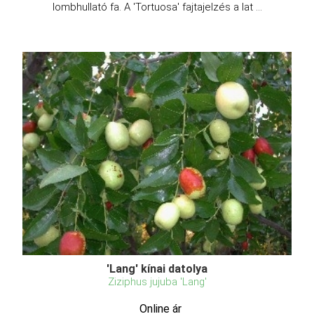
lombhullató fa. A 'Tortuosa' fajtajelzés a lat ...
'Lang' kínai datolya
Ziziphus jujuba 'Lang'
Online ár