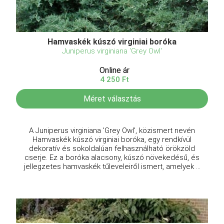
Hamvaskék kúszó virginiai boróka
Juniperus virginiana 'Grey Owl'
Online ár
4 250 Ft
Méret választás
A Juniperus virginiana 'Grey Owl', közismert nevén
Hamvaskék kúszó virginiai boróka, egy rendkívül
dekoratív és sokoldalúan felhasználható örökzöld
cserje. Ez a boróka alacsony, kúszó növekedésű, és
jellegzetes hamvaskék tűleveleiről ismert, amelyek ...