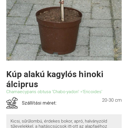
Kúp alakú kagylós hinoki
álciprus
Chamaecyparis obtusa 'Chabo-yadori' ='Ericoides'
20-30 cm
Szállítási méret:
Kicsi, sűrűlombú, érdekes bokor, apró, halványzöld
tűlevelekkel, a hajtáscsúcsok itt-ott az alapfajéhoz