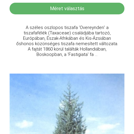
Méret választás
A széles oszlopos tiszafa 'Overeynderi' a
tiszafafélék (Taxaceae) családjába tartozó,
Európában, Észak-Afrikában és Kis-Ázsiában
őshonos közönséges tiszafa nemesített változata.
A fajtát 1860 körül találták Hollandiában,
Boskoopban, a 'Fastigiata' fa ...