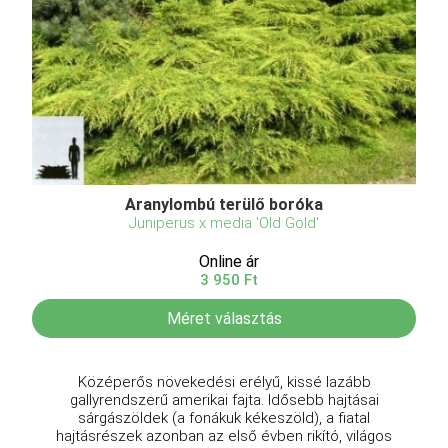
Aranylombú terülő boróka
Juniperus x media 'Old Gold'
Online ár
3 950 Ft
Méret választás
Középerős növekedési erélyű, kissé lazább
gallyrendszerű amerikai fajta. Idősebb hajtásai
sárgászöldek (a fonákuk kékeszöld), a fiatal
hajtásrészek azonban az első évben rikító, világos