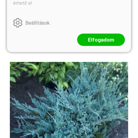
érhető el.
A kék arizóna-ciprus egy igénytelen, erőteljes
szárazságtűrő növény. Sivatagi, félsivatagi zord
Beállítások
környezetből származik, ezért a mi kertjeink klímája
maga a kánaán számára. Ennek megfelelően gyors
növekedsű fenyőféleként kezelhetjük, amit inkább
Elfogadom
vissz ...