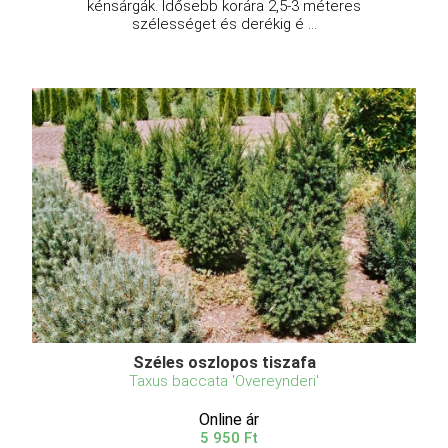
kénsárgák. Idősebb korára 2,5-3 méteres
szélességet és derékig é ...
Széles oszlopos tiszafa
Taxus baccata 'Overeynderi'
Online ár
5 950 Ft