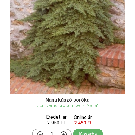
Nana kúszó boróka
Juniperus procumbens 'Nana'
Eredeti ár
Online ár
2 950 Ft
2 450 Ft
Kosárba