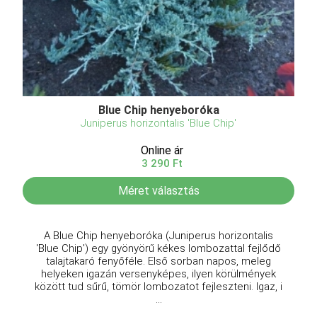
Blue Chip henyeboróka
Juniperus horizontalis 'Blue Chip'
Online ár
3 290 Ft
Méret választás
A Blue Chip henyeboróka (Juniperus horizontalis
'Blue Chip') egy gyönyörű kékes lombozattal fejlődő
talajtakaró fenyőféle. Első sorban napos, meleg
helyeken igazán versenyképes, ilyen körülmények
között tud sűrű, tömör lombozatot fejleszteni. Igaz, i
...