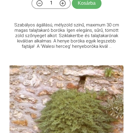
Kosárba
Szabályos ágállású, mélyzöld színű, maximum 30 cm
magas talajtakaró boróka. Igen elegáns, sűrű, tömött
zöld szőnyeget alkot. Sziklakertbe és talajtakarónak
kiválóan alkalmas. A henye boróka egyik legszebb
fajtája! A 'Walesi herceg' henyeboróka kivál ...