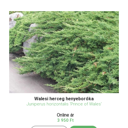
Walesi herceg henyeboróka
Juniperus horizontalis 'Prince of Wales'
Online ár
3 950 Ft