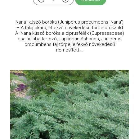
Nana kúszó boróka (Juniperus procumbens 'Nana')
– A talajtakaró, elfekvő növekedésű törpe örökzöld
A Nana kúszó boróka a ciprusfélék (Cupressaceae)
családjába tartozó, Japánban őshonos, Juniperus
procumbens faj törpe, elfekvő növekedésű
nemesített ...