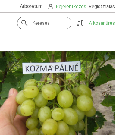
Arborétum
Bejelentkezés
Regisztrálás
A kosár üres