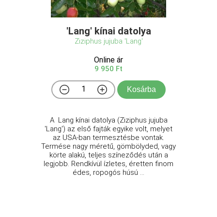
'Lang' kínai datolya
Ziziphus jujuba 'Lang'
Online ár
9 950 Ft
Kosárba
A Lang kínai datolya (Ziziphus jujuba
'Lang') az első fajták egyike volt, melyet
az USA-ban termesztésbe vontak.
Termése nagy méretű, gömbölyded, vagy
körte alakú, teljes színeződés után a
legjobb. Rendkívül ízletes, éretten finom
édes, ropogós húsú ...