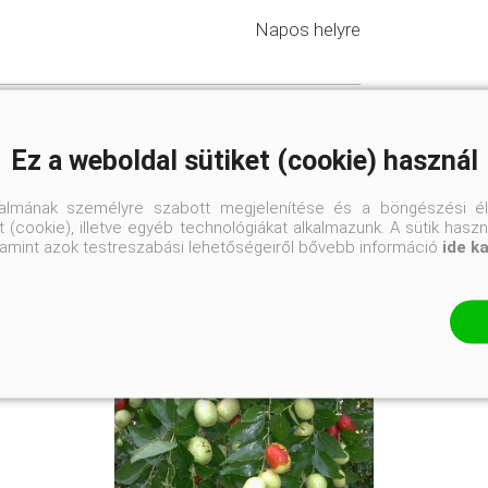
Napos helyre
k
#gyümölcsös és konyhakertek
és futónövények
Ez a weboldal sütiket (cookie) használ
talmának személyre szabott megjelenítése és a böngészési él
 (cookie), illetve egyéb technológiákat alkalmazunk. A sütik hasz
valamint azok testreszabási lehetőségeiről bővebb információ
ide k