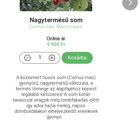
Nagytermésű som
Cornus mas 'Macrocarpa'
Online ár
9 900 Ft
Kosárba
A közismert húsos som (Cornus mas)
gyönyörű, nagytermésű változata, a
termés tömege az alapfajéhoz képest
legalább kétszeres! A som korán
tavasszal virágzik még lombfakadás előtt
így adva hazai meleg, napos
domboldalakon elhelyezkedő ereinknek
gyönyö ...