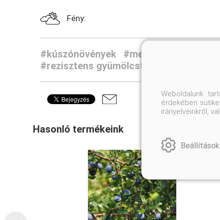
Fény:
#kúszónövények
#mediterrán növénye
#rezisztens gyümölcstermők
#kúszó- 
Weboldalunk tar
érdekében sütiket
irányelveinkről, 
Hasonló termékeink
Beállítások