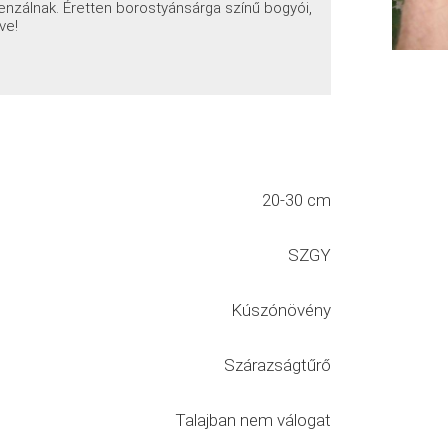
nzálnak. Éretten borostyánsárga színű bogyói,
ve!
20-30 cm
SZGY
Kúszónövény
Szárazságtűrő
Talajban nem válogat