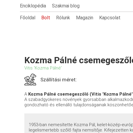
Enciklopédia
Szakmai blog
Főoldal
Bolt
Rólunk
Magazin
Kapcsolat
Kozma Pálné csemegeszől
Vitis 'Kozma Pálné'
Szállítási méret:
A
Kozma Pálné csemegeszőlő (Vitis 'Kozma Pálné'
A szabadgyökeres növények gyorsabban alkalmazkodn
gondozható és ellenálló tulajdonságainak köszönhetőe
1953-ban nemesítette Kozma Pál, kelet-közép-európa
legelismertebb szőlő fajta nemsítője. Kifejezetten k