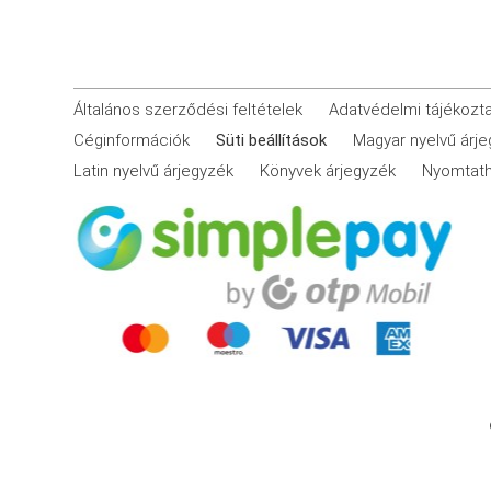
Általános szerződési feltételek
Adatvédelmi tájékozt
Céginformációk
Süti beállítások
Magyar nyelvű árj
Latin nyelvű árjegyzék
Könyvek árjegyzék
Nyomtath