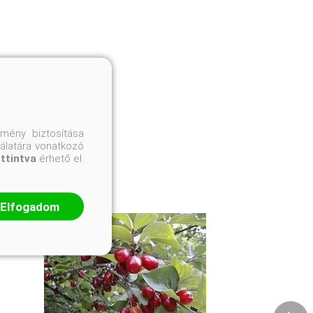
mény biztosítása
nálatára vonatkozó
attintva
érhető el.
Elfogadom