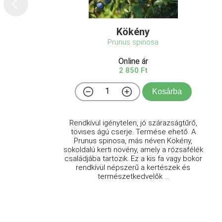
Kökény
Prunus spinosa
Online ár
2 850 Ft
Kosárba
Rendkívül igénytelen, jó szárazságtűrő,
tövises ágú cserje. Termése ehető. A
Prunus spinosa, más néven Kökény,
sokoldalú kerti növény, amely a rózsafélék
családjába tartozik. Ez a kis fa vagy bokor
rendkívül népszerű a kertészek és
természetkedvelők ...