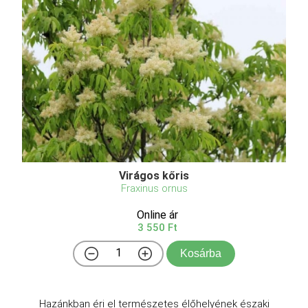
Virágos kőris
Fraxinus ornus
Online ár
3 550 Ft
Kosárba
Hazánkban éri el természetes élőhelyének északi