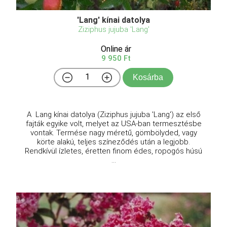
'Lang' kínai datolya
Ziziphus jujuba 'Lang'
Online ár
9 950 Ft
Kosárba
A Lang kínai datolya (Ziziphus jujuba 'Lang') az első
fajták egyike volt, melyet az USA-ban termesztésbe
vontak. Termése nagy méretű, gömbölyded, vagy
körte alakú, teljes színeződés után a legjobb.
Rendkívül ízletes, éretten finom édes, ropogós húsú
...