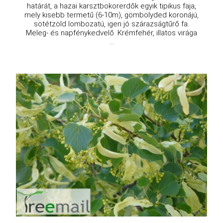
határát, a hazai karsztbokorerdők egyik tipikus faja,
mely kisebb termetű (6-10m), gömbölyded koronájú,
sötétzöld lombozatú, igen jó szárazságtűrő fa.
Meleg- és napfénykedvelő. Krémfehér, illatos virága
...