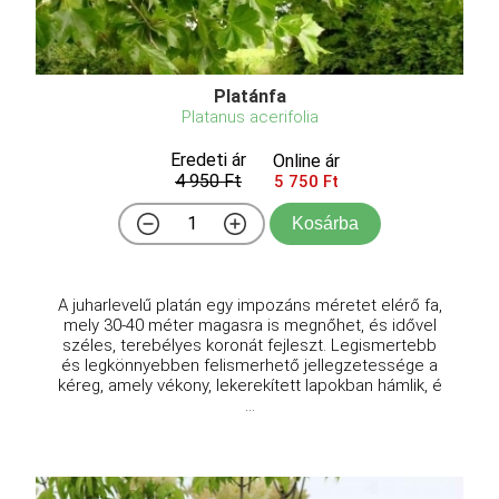
Platánfa
Platanus acerifolia
Eredeti ár
Online ár
4 950 Ft
5 750 Ft
Kosárba
A juharlevelű platán egy impozáns méretet elérő fa,
mely 30-40 méter magasra is megnőhet, és idővel
széles, terebélyes koronát fejleszt. Legismertebb
és legkönnyebben felismerhető jellegzetessége a
kéreg, amely vékony, lekerekített lapokban hámlik, é
...