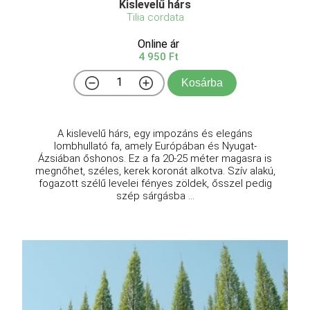
Kislevelű hárs
Tilia cordata
Online ár
4 950 Ft
Kosárba
A kislevelű hárs, egy impozáns és elegáns
lombhullató fa, amely Európában és Nyugat-
Ázsiában őshonos. Ez a fa 20-25 méter magasra is
megnőhet, széles, kerek koronát alkotva. Szív alakú,
fogazott szélű levelei fényes zöldek, ősszel pedig
szép sárgásba ...