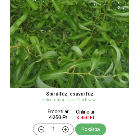
Spirálfűz, csavarfűz
Salix matsudana 'Tortuosa'
Eredeti ár
Online ár
4 250 Ft
3 450 Ft
Kosárba