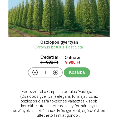
Oszlopos gyertyán
Carpinus betulus 'Fastigiata'
Eredeti ár
Online ár
11 900 Ft
9 900 Ft
Kosárba
Fedezze fel a Carpinus betulus 'Fastigiata'
(Oszlopos gyertyán) elegáns formáját! Ez az
oszlopos díszfa tökéletes választás kisebb
kertekbe, utcai ültetésre vagy formára nyírt
sövények kialakításához. Erős gyökerű, egész évben
ültethető fáinkat gondo ...