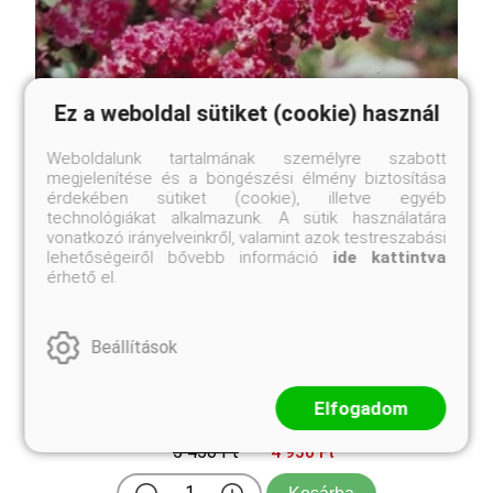
Ez a weboldal sütiket (cookie) használ
Weboldalunk tartalmának személyre szabott
megjelenítése és a böngészési élmény biztosítása
érdekében sütiket (cookie), illetve egyéb
technológiákat alkalmazunk. A sütik használatára
vonatkozó irányelveinkről, valamint azok testreszabási
lehetőségeiről bővebb információ
ide kattintva
érhető el.
Beállítások
Berlingot Menthe selyemmirtusz
Lagerstroemia 'Berlingot Menthe'
Elfogadom
Eredeti ár
Online ár
5 450 Ft
4 950 Ft