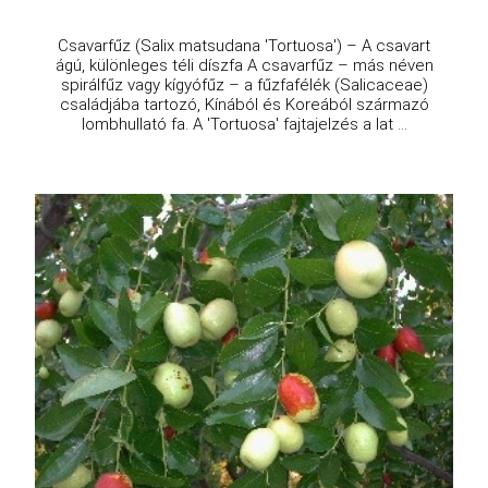
Csavarfűz (Salix matsudana 'Tortuosa') – A csavart
ágú, különleges téli díszfa A csavarfűz – más néven
spirálfűz vagy kígyófűz – a fűzfafélék (Salicaceae)
családjába tartozó, Kínából és Koreából származó
lombhullató fa. A 'Tortuosa' fajtajelzés a lat ...