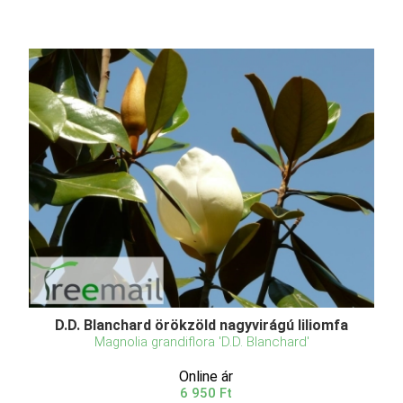
D.D. Blanchard örökzöld nagyvirágú liliomfa
Magnolia grandiflora 'D.D. Blanchard'
Online ár
6 950 Ft