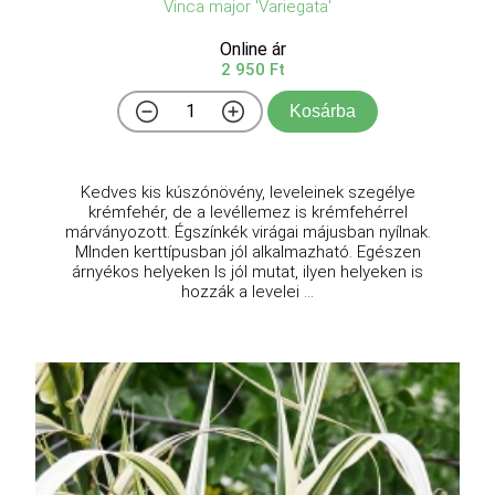
Vinca major 'Variegata'
Online ár
2 950 Ft
Kosárba
Kedves kis kúszónövény, leveleinek szegélye
krémfehér, de a levéllemez is krémfehérrel
márványozott. Égszínkék virágai májusban nyílnak.
MInden kerttípusban jól alkalmazható. Egészen
árnyékos helyeken ls jól mutat, ilyen helyeken is
hozzák a levelei ...