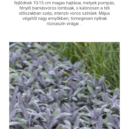
fejlődnek 10-15 cm magas hajtásai, melyek pompás,
fénylő barnásvörös lombúak, s különösen a téli
időszakban szép, intenzív vörös színűek. Május
végétől nagy ernyőkben, tömegesen nyílnak
rózsaszín virágai ...