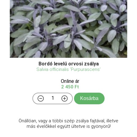
Bordó levelű orvosi zsálya
Salvia officinalis 'Purpurascens'
Online ár
2 450 Ft
Kosárba
Önállóan, vagy a többi szép zsálya fajtával, illetve
más évelőkkel együtt ültetve is gyönyörű!