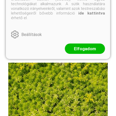
technológiákat alkalmazunk. A sütik használatára
Kosárba
vonatkozó irányelveinkről, valamint azok testreszabási
lehetőségeiről bővebb információ
ide kattintva
érhető el.
A Tarka levelű olasznád, más néven Tarka olasznád
vagy Színes olasznád, a Földközi-tenger vidékéről
Beállítások
származó, rendkívül impozáns megjelenésű díszfű.
Az Arundo donax egyik leglátványosabb, tarka levelű
változata, amely a kertekben egzotikus, mediterrá ...
Elfogadom