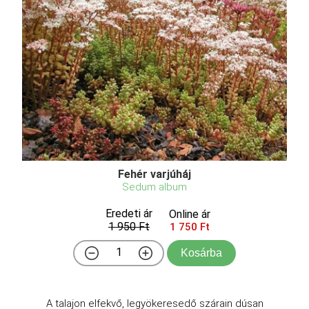
Fehér varjúháj
Sedum album
Eredeti ár
Online ár
1 950 Ft
1 750 Ft
Kosárba
A talajon elfekvő, legyökeresedő szárain dúsan