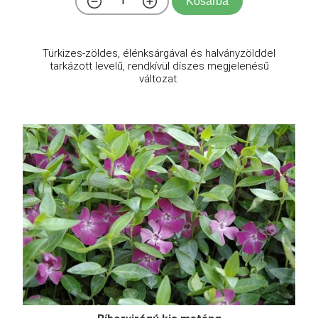
Kosárba
Türkizes-zöldes, élénksárgával és halványzölddel
tarkázott levelű, rendkívül díszes megjelenésű
változat.