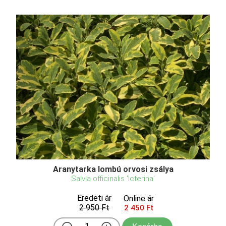
Aranytarka lombú orvosi zsálya
Salvia officinalis 'Icterina'
Eredeti ár
Online ár
2 950 Ft
2 450 Ft