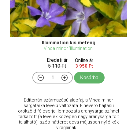
Illumination kis meténg
Vinca minor 'Illumination'
Eredeti ár
Online ár
5 110 Ft
3 950 Ft
Kosárba
Editerrán származású alapfaj, a Vinca minor
sárgatarka levelű változata. Elheverő hajtású
örökzöld félcserje, lombozata aranysárga színnel
tarkázott (a levelek közepén nagy aranysárga folt
található), szép hátteret adva májusban nyíló kék
virágainak. ...