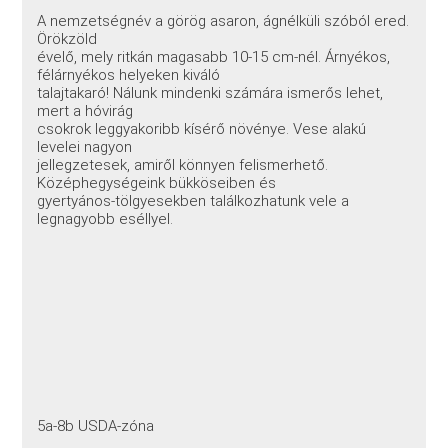
A nemzetségnév a görög asaron, ágnélküli szóból ered.
Örökzöld
évelő, mely ritkán magasabb 10-15 cm-nél. Árnyékos,
félárnyékos helyeken kiváló
talajtakaró! Nálunk mindenki számára ismerős lehet,
mert a hóvirág
csokrok leggyakoribb kísérő növénye. Vese alakú
levelei nagyon
jellegzetesek, amiről könnyen felismerhető.
Középhegységeink bükköseiben és
gyertyános-tölgyesekben találkozhatunk vele a
legnagyobb eséllyel.
5a-8b USDA-zóna