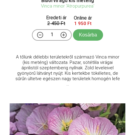
Bíborvirágú kis meténg
Vinca minor 'Atropurpurea'
Eredeti ár
Online ár
2 450 Ft
1 950 Ft
Kosárba
A tőlünk délebbi területekről származó Vinca minor
(kis meténg) változata. Pazar, sötétlila virágai
áprilistól szeptemberig nyílnak. Zöld leveleivel
gyönyörű látványt nyújt. Kis kertekbe tökéletes, de
sűrűn ültetve egészen nagy területek homogén lefe
...