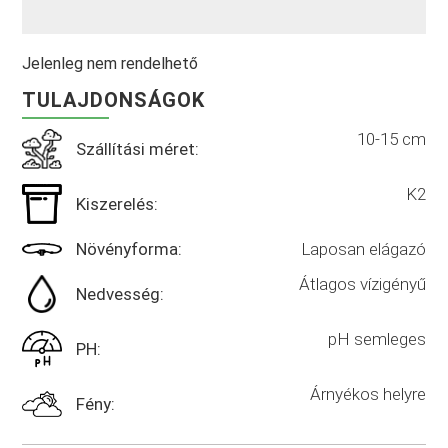
Jelenleg nem rendelhető
TULAJDONSÁGOK
10-15 cm
Szállítási méret:
K2
Kiszerelés:
Laposan elágazó
Növényforma:
Átlagos vízigényű
Nedvesség:
pH semleges
PH:
Árnyékos helyre
Fény: