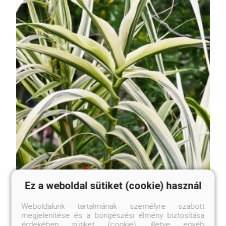
Ez a weboldal sütiket (cookie) használ
Tarka levelű olasznád
Arundo donax 'Versicolor'
Weboldalunk tartalmának személyre szabott
Online ár
megjelenítése és a böngészési élmény biztosítása
3 450 Ft
érdekében sütiket (cookie), illetve egyéb