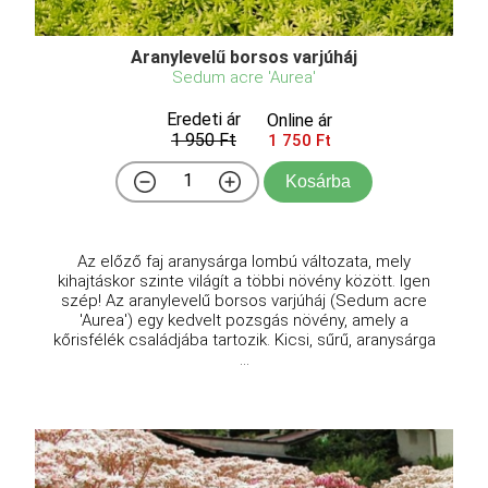
Aranylevelű borsos varjúháj
Sedum acre 'Aurea'
Eredeti ár
Online ár
1 950 Ft
1 750 Ft
Kosárba
Az előző faj aranysárga lombú változata, mely
kihajtáskor szinte világít a többi növény között. Igen
szép! Az aranylevelű borsos varjúháj (Sedum acre
'Aurea') egy kedvelt pozsgás növény, amely a
kőrisfélék családjába tartozik. Kicsi, sűrű, aranysárga
...