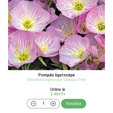
Pompás ligetszépe
Oenothera speciosa 'Siskiyou Pink'
Online ár
2 450 Ft
Kosárba