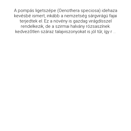
A pompás ligetszépe (Oenothera speciosa) idehaza
kevésbé ismert, inkább a nemzetség sárgvirágú fajai
terjedtek el. Ez a növény is gazdag virágdísszel
rendelkezik, de a szirmai halvány rózsaszínek.
kedvezőtlen száraz talajviszonyokat is jól tűr, így r ...