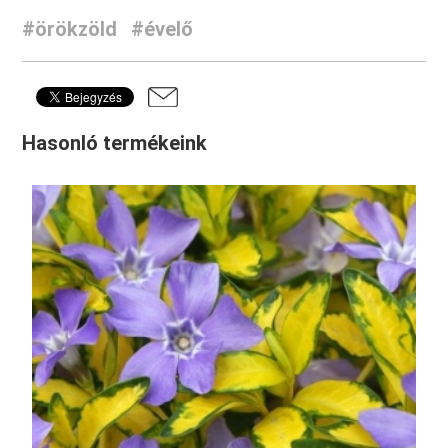
#örökzöld
#évelő
Hasonló termékeink