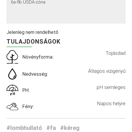
6a-9b USDA-zóna
Jelenleg nem rendelhető
TULAJDONSÁGOK
Tojásdad
Növényforma:
Átlagos vízigényű
Nedvesség:
pH semleges
PH:
Napos helyre
Fény:
#lombhullató
#fa
#kéreg