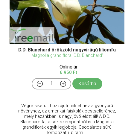
D.D. Blanchard örökzöld nagyvirágú liliomfa
Magnolia grandiflora 'D.D. Blanchard'
Online ár
6 950 Ft
Kosárba
Végre sikerült hozzájutnunk ehhez a gyönyörű
növényhez, az amerikai faiskolák bestselleréhez,
mely hazánkban is nagy jövő előtt áll! A D.D.
Blanchard fajta sok szempontból is a Magnolia
grandiflorák egyik legjobbja! Csodálatos sűrű
lombozatú, pirami ...