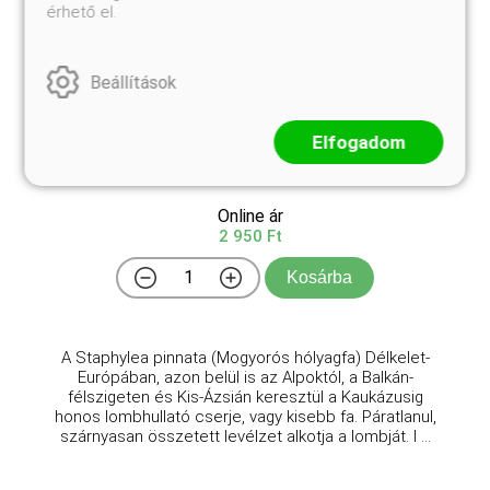
érhető el.
Beállítások
Elfogadom
Mogyorós hólyagfa
Staphylea pinnata
Online ár
2 950 Ft
Kosárba
A Staphylea pinnata (Mogyorós hólyagfa) Délkelet-
Európában, azon belül is az Alpoktól, a Balkán-
félszigeten és Kis-Ázsián keresztül a Kaukázusig
honos lombhullató cserje, vagy kisebb fa. Páratlanul,
szárnyasan összetett levélzet alkotja a lombját. I ...