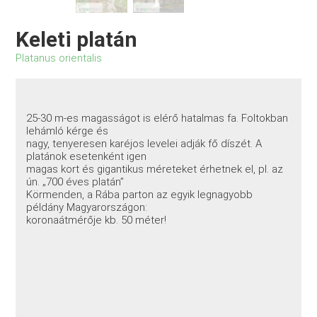
Keleti platán
Platanus orientalis
25-30 m-es magasságot is elérő hatalmas fa. Foltokban
lehámló kérge és
nagy, tenyeresen karéjos levelei adják fő díszét. A
platánok esetenként igen
magas kort és gigantikus méreteket érhetnek el, pl. az
ún. „700 éves platán”
Körmenden, a Rába parton az egyik legnagyobb
példány Magyarországon:
koronaátmérője kb. 50 méter!