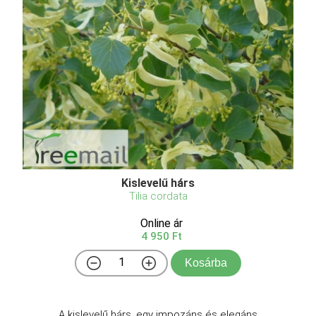
Kislevelű hárs
Tilia cordata
Online ár
4 950 Ft
Kosárba
A kislevelű hárs, egy impozáns és elegáns