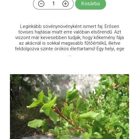
Kosárba
Leginkább sövénynövényként ismert faj. Erősen
tövises hajtásai miatt erre valóban elsőrendű. Azt
viszont már kevesebben tudják, hogy kőkemény fája
az akácnál is sokkal magasabb fűtőértékű, illetve
feldolgozva szinte örökös élettartamú! Egy helyi, ege
...