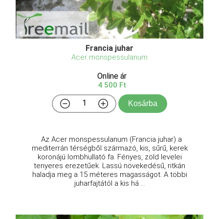
Francia juhar
Acer monspessulanum
Online ár
4 500 Ft
Kosárba
Az Acer monspessulanum (Francia juhar) a
mediterrán térségből származó, kis, sűrű, kerek
koronájú lombhullató fa. Fényes, zöld levelei
tenyeres erezetűek. Lassú növekedésű, ritkán
haladja meg a 15 méteres magasságot. A többi
juharfajtától a kis há ...