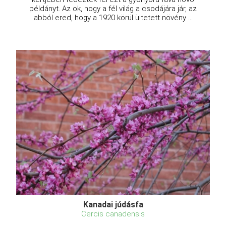
példányt. Az ok, hogy a fél világ a csodájára jár, az
abból ered, hogy a 1920 körül ültetett növény ...
Kanadai júdásfa
Cercis canadensis