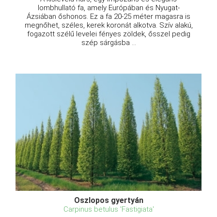
lombhullató fa, amely Európában és Nyugat-
Ázsiában őshonos. Ez a fa 20-25 méter magasra is
megnőhet, széles, kerek koronát alkotva. Szív alakú,
fogazott szélű levelei fényes zöldek, ősszel pedig
szép sárgásba ...
Oszlopos gyertyán
Carpinus betulus 'Fastigiata'