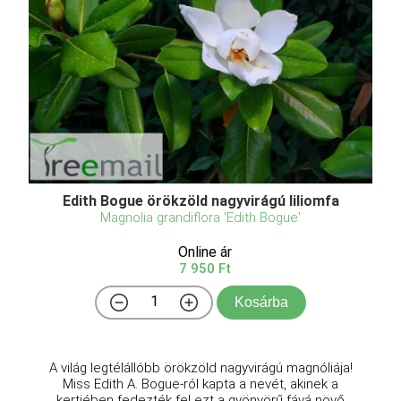
Edith Bogue örökzöld nagyvirágú liliomfa
Magnolia grandiflora 'Edith Bogue'
Online ár
7 950 Ft
Kosárba
A világ legtélállóbb örökzöld nagyvirágú magnóliája!
Miss Edith A. Bogue-ról kapta a nevét, akinek a
kertjében fedezték fel ezt a gyönyörű fává növő