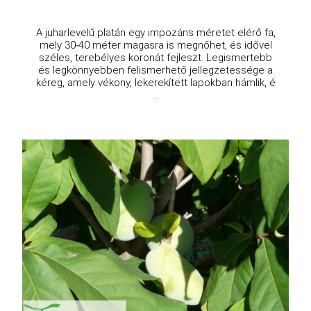
A juharlevelű platán egy impozáns méretet elérő fa,
mely 30-40 méter magasra is megnőhet, és idővel
széles, terebélyes koronát fejleszt. Legismertebb
és legkönnyebben felismerhető jellegzetessége a
kéreg, amely vékony, lekerekített lapokban hámlik, é
...