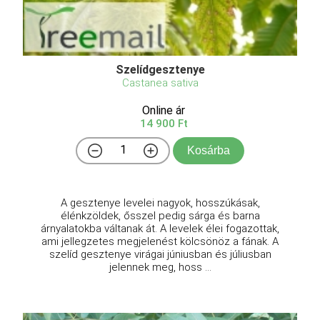
Szelídgesztenye
Castanea sativa
Online ár
14 900 Ft
Kosárba
A gesztenye levelei nagyok, hosszúkásak,
élénkzöldek, ősszel pedig sárga és barna
árnyalatokba váltanak át. A levelek élei fogazottak,
ami jellegzetes megjelenést kölcsönöz a fának. A
szelíd gesztenye virágai júniusban és júliusban
jelennek meg, hoss ...